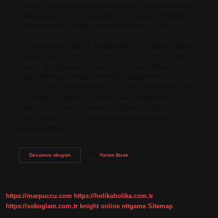
çekmek ve bu ciddi hastalıktan etkilenen insanlara destek
olmak amacıyla bu yıl çalışanlarımız arasında “Birlikte
Daha Güçlüyüz: Akciğer Kanseri Farkındalığı İçin
Birleşiyoruz” sloganıyla farkındalık yaratmaya çalışıyoruz.
1 Ağustos’ta ne oldu? 1 Ağustos 1619 – İlk Afrikalı köleler
Virginia, Jamestown’a getirildi. 1774 – İngiliz kimyager
Joseph Priestley oksijen gazını (dioksijen, O2) keşfetti.
1902 – Amerika Birleşik Devletleri, Panama Kanalı’nın
haklarını Fransa’dan satın aldı ve kanalın inşasına başladı.
1 Ağustos’un anlamı ne? Dönüş Günü Kutlamaları: 1
Ağustos’un Anlamı ve Önemi 1 Ağustos, Adıge halkı için
özel bir anlamı olan Anavatana Dönüş Günü olarak
kutlanmaktadır.…
1
Devamını okuyun
Yorum Bırak
Ağustos
Önemi
Nedir
https://marpuccu.com
https://holikaholika.com.tr
https://sokoglam.com.tr
knight online
nttgame
Sitemap