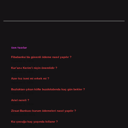
Sidebar
Son Yazılar
Fibabanka’da güvenli ödeme nasıl yapılır ?
Ağustos 6, 2026
Kur’an-ı Kerim’i niçin önemlidir ?
Ağustos 6, 2026
Azer kız ismi mi erkek mi ?
Ağustos 5, 2026
Buzluktan çıkan köfte buzdolabında kaç gün bekler ?
Ağustos 4, 2026
Ariel nereli ?
Ağustos 4, 2026
Ziraat Bankası kurum ödemeleri nasıl yapılır ?
Temmuz 29, 2026
Kız çocuğu kaç yaşında kıllanır ?
Temmuz 27, 2026