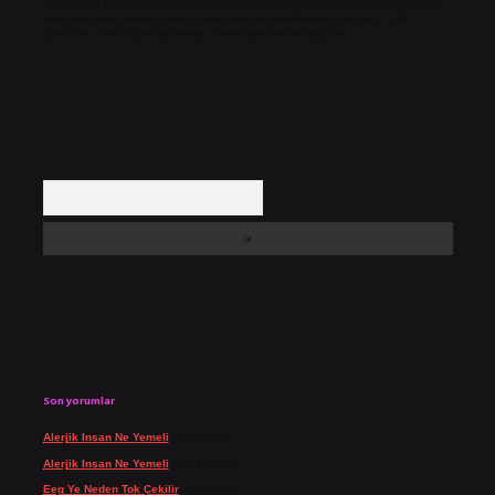
Hukuka ve yasal düzenlemelere aykırı olduğunu düşündüğünüz içerikleri,
backlinkpanelicomtr@gmail.com
adresine bildirmeniz halinde, ilgili
içerikler yasal süre içerisinde sitemizden kaldırılacaktır.
Arama
Son yorumlar
Alerjik Insan Ne Yemeli
için
admin
Alerjik Insan Ne Yemeli
için
Şengül
Eeg Ye Neden Tok Çekilir
için
admin