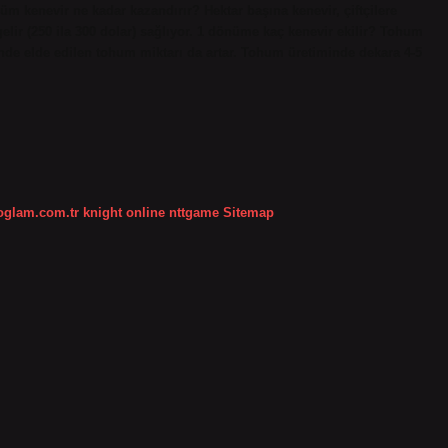
m kenevir ne kadar kazandırır? Hektar başına kenevir, çiftçilere
gelir (250 ila 300 dolar) sağlıyor. 1 dönüme kaç kenevir ekilir? Tohum
rinde elde edilen tohum miktarı da artar. Tohum üretiminde dekara 4-5
koglam.com.tr
knight online
nttgame
Sitemap