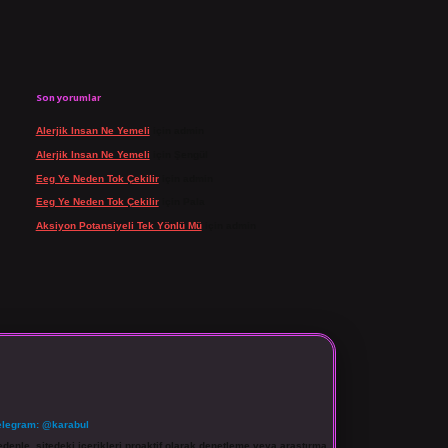
Son yorumlar
Alerjik Insan Ne Yemeli
için
admin
Alerjik Insan Ne Yemeli
için
Şengül
Eeg Ye Neden Tok Çekilir
için
admin
Eeg Ye Neden Tok Çekilir
için
Pala
Aksiyon Potansiyeli Tek Yönlü Mü
için
admin
elegram: @karabul
denle, sitedeki içerikleri proaktif olarak denetleme veya araştırma