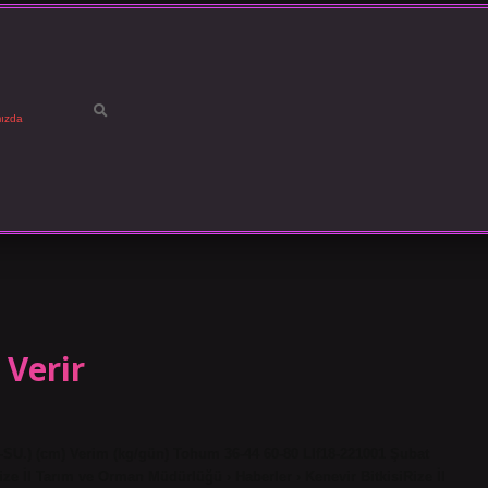
ızda
 Verir
-SU.) (cm) Verim (kg/gün) Tohum 36-44 60-80 LIf18-221001 Şubat
 İl Tarım ve Orman Müdürlüğü › Haberler › Kenevir BitkisiRize İl