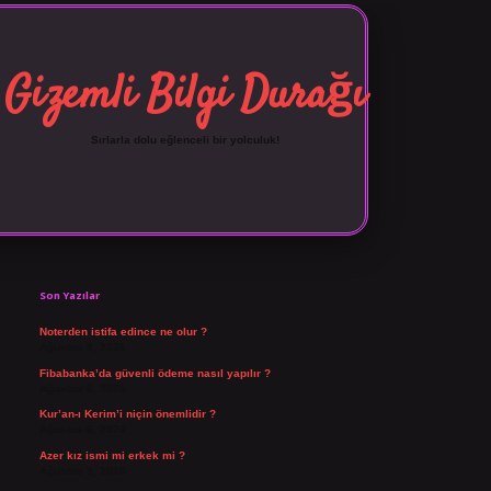
Gizemli Bilgi Durağı
Sırlarla dolu eğlenceli bir yolculuk!
Sidebar
vdcasino giriş
Son Yazılar
Noterden istifa edince ne olur ?
Ağustos 8, 2026
Fibabanka’da güvenli ödeme nasıl yapılır ?
Ağustos 6, 2026
Kur’an-ı Kerim’i niçin önemlidir ?
Ağustos 6, 2026
Azer kız ismi mi erkek mi ?
Ağustos 5, 2026