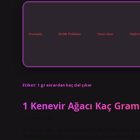
Anasayfa
Gizlilik Politikası
Yasal Uyarı
Hakkım
Etiket:
1 gr esrardan kaç dal çıkar
1 Kenevir Ağacı Kaç Gram
Tarih: Eylül 19, 2024
Bir kenevir ağacı kaç kilo verir? KENEVİR BİTKİSİ Ekim (SA.
2019KENEVİR BİTKİSİ – Rize İl Tarım ve Orman MüdürlüğüRize