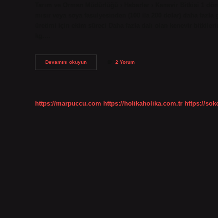
Tarım ve Orman Müdürlüğü › Haberler › Kenevir Bitkisi 1 dönü
mısır veya soya fasulyesinden (100 ila 200 dolar) daha fazla 
üretimi için ekim süreci Daha fazla dalı olan kenevir bitkile
kg.…
1
Devamını okuyun
2 Yorum
Kenevir
Ağacı
Kaç
Gram
Verir
https://marpuccu.com
https://holikaholika.com.tr
https://so