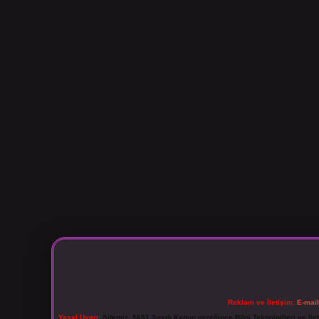
Reklam ve İletişim:
E-mai
Yasal Uyarı:
Sitemiz, 5651 Sayılı Kanun gereğince Bilgi Teknolojileri ve İl