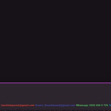
l:
backlinkpaneli@gmail.com
Teams:
forumhizmeti@gmail.com
Whatsapp: 0262 606 0 726
T
etişim Kurumu (BTK) tarafından onaylanmış bir Yer Sağlayıcı olarak hizmet vermektedir. Bu ne