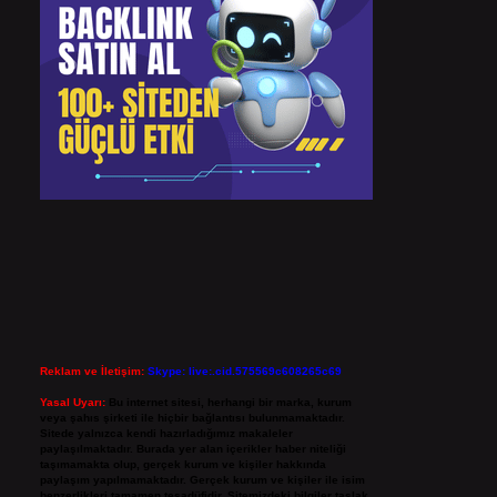
Reklam ve İletişim:
Skype: live:.cid.575569c608265c69
Yasal Uyarı:
Bu internet sitesi, herhangi bir marka, kurum
veya şahıs şirketi ile hiçbir bağlantısı bulunmamaktadır.
Sitede yalnızca kendi hazırladığımız makaleler
paylaşılmaktadır. Burada yer alan içerikler haber niteliği
taşımamakta olup, gerçek kurum ve kişiler hakkında
paylaşım yapılmamaktadır. Gerçek kurum ve kişiler ile isim
benzerlikleri tamamen tesadüfidir. Sitemizdeki bilgiler taslak