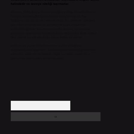
halindedir ve tavsiye niteliği taşımazlar.
Sitemiz, 5651 Sayılı Kanun gereğince Bilgi Teknolojileri ve
İletişim Kurumu (BTK) tarafından onaylanmış bir Yer
Sağlayıcı olarak hizmet vermektedir. Bu nedenle, sitedeki
içerikleri proaktif olarak denetleme veya araştırma
yükümlülüğümüz bulunmamaktadır. Ancak, üyelerimiz
yazdıkları içeriklerin sorumluluğunu taşımakta olup, siteye
üye olarak bu sorumluluğu kabul etmiş sayılırlar.
Hukuka ve yasal düzenlemelere aykırı olduğunu
düşündüğünüz içerikleri,
backlinkpanelicomtr@gmail.com
adresine bildirmeniz halinde, ilgili içerikler yasal süre
içerisinde sitemizden kaldırılacaktır.
Arama