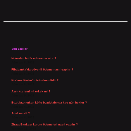
Sidebar
Son Yazılar
Noterden istifa edince ne olur ?
Ağustos 8, 2026
Fibabanka’da güvenli ödeme nasıl yapılır ?
Ağustos 6, 2026
Kur’an-ı Kerim’i niçin önemlidir ?
Ağustos 6, 2026
Azer kız ismi mi erkek mi ?
Ağustos 5, 2026
Buzluktan çıkan köfte buzdolabında kaç gün bekler ?
Ağustos 4, 2026
Ariel nereli ?
Ağustos 4, 2026
Ziraat Bankası kurum ödemeleri nasıl yapılır ?
Temmuz 29, 2026