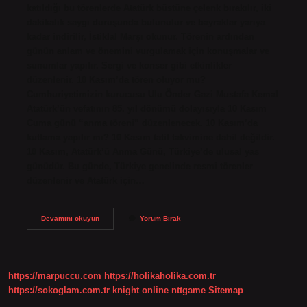
katıldığı bu törenlerde Atatürk büstüne çelenk bırakılır, iki
dakikalık saygı duruşunda bulunulur ve bayraklar yarıya
kadar indirilir, İstiklal Marşı okunur. Törenin ardından
günün anlam ve önemini vurgulamak için konuşmalar ve
sunumlar yapılır. Sergi ve konser gibi etkinlikler
düzenlenir. 10 Kasım’da tören oluyor mu?
Cumhuriyetimizin kurucusu Ulu Önder Gazi Mustafa Kemal
Atatürk’ün vefatının 85. yıl dönümü dolayısıyla 10 Kasım
Cuma günü “anma töreni” düzenlenecek. 10 Kasım’da
kutlama yapılır mı? 10 Kasım tatil takvimine dahil değildir.
10 Kasım, Atatürk’ü Anma Günü, Türkiye’de ulusal yas
günüdür. Bu günde, Türkiye genelinde resmi törenler
düzenlenir ve Atatürk için…
10
Devamını okuyun
Yorum Bırak
Kasım
Töreni
Için
Neler
Yapılabilir
https://marpuccu.com
https://holikaholika.com.tr
https://sokoglam.com.tr
knight online
nttgame
Sitemap