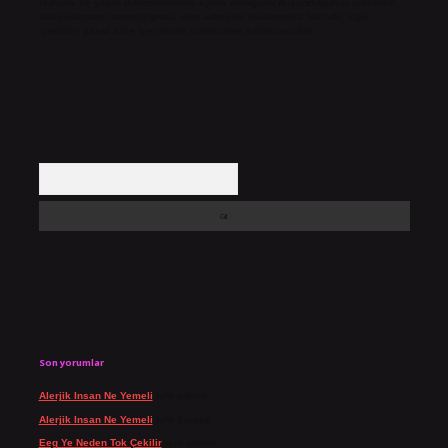
Hukuka ve yasal düzenlemelere aykırı olduğunu düşündüğünüz içerikleri,
backlinkpanelicomtr@gmail.com
adresine bildirmeniz halinde, ilgili
içerikler yasal süre içerisinde sitemizden kaldırılacaktır.
Arama
Son yorumlar
Alerjik Insan Ne Yemeli
için
admin
Alerjik Insan Ne Yemeli
için
Şengül
Eeg Ye Neden Tok Çekilir
için
admin