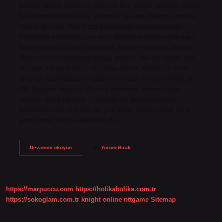
birinci fıkrada belirtilen hâllerde beş yıldan, üçüncü fıkrada
belirtilen hâllerde sekiz yıldan az olamaz. Kavga suçunda
verilecek ceza, Türk Ceza Kanununda düzenlenmiştir.
Kavgadan tutuklama olur mu? Bedensel dokunulmazlığa
karşı suçlarda (kasıtlı yaralama, kasten yaralama, kasten
öldürme vb.) tutuklama yasağı yoktur. Yani bu suçlar için
alt veya üst ceza sınırı ne olursa olsun, mahkeme ceza
sınırına bakılmaksızın tutuklama kararı verebilir (CMK m.
11). Darptan hapse girilir mi? Bedensel zarara ilişkin
cezalar: Basit bir tıbbi müdahale ile giderilebilecek
bedensel zarar, 4 aydan bir yıla kadar hapis cezası veya
para cezası ile cezalandırılır. Bu,…
Kavgadan
Devamını okuyun
Yorum Bırak
Dolayı
Hapse
Girilir
Mi
https://marpuccu.com
https://holikaholika.com.tr
https://sokoglam.com.tr
knight online
nttgame
Sitemap