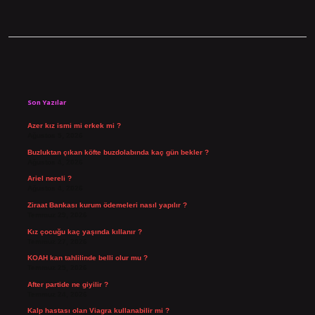
Sidebar
Son Yazılar
Azer kız ismi mi erkek mi ?
Ağustos 5, 2026
Buzluktan çıkan köfte buzdolabında kaç gün bekler ?
Ağustos 4, 2026
Ariel nereli ?
Ağustos 4, 2026
Ziraat Bankası kurum ödemeleri nasıl yapılır ?
Temmuz 29, 2026
Kız çocuğu kaç yaşında kıllanır ?
Temmuz 27, 2026
KOAH kan tahlilinde belli olur mu ?
Temmuz 25, 2026
After partide ne giyilir ?
Temmuz 24, 2026
Kalp hastası olan Viagra kullanabilir mi ?