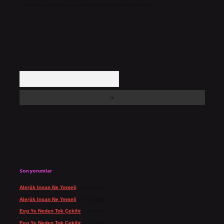
içerikler yasal süre içerisinde sitemizden kaldırılacaktır.
Arama
Son yorumlar
Alerjik Insan Ne Yemeli
için
admin
Alerjik Insan Ne Yemeli
için
Şengül
Eeg Ye Neden Tok Çekilir
için
admin
Eeg Ye Neden Tok Çekilir
için
Pala