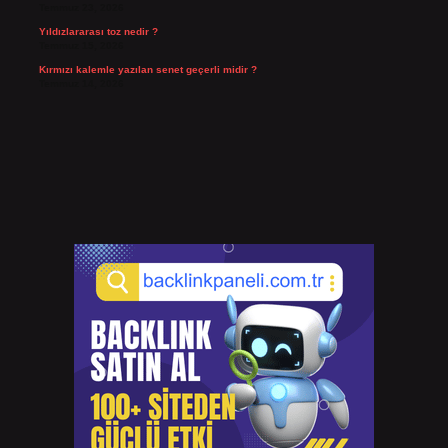
Temmuz 23, 2026
Yıldızlararası toz nedir ?
Temmuz 15, 2026
Kırmızı kalemle yazılan senet geçerli midir ?
Temmuz 14, 2026