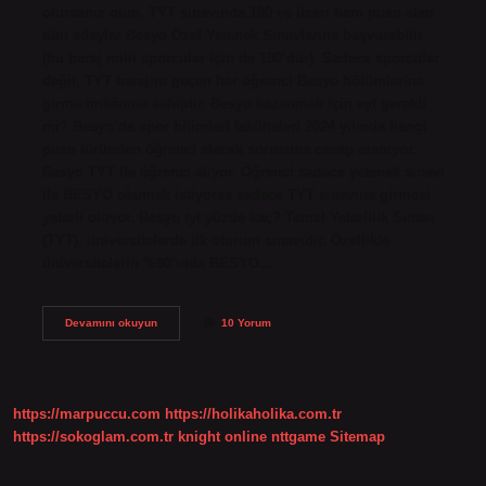
olursanız olun, TYT sınavında 100 ve üzeri ham puan alan
tüm adaylar Besyo Özel Yetenek Sınavlarına başvurabilir
(bu baraj milli sporcular için de 100’dür). Sadece sporcular
değil, TYT barajını geçen her öğrenci Besyo bölümlerine
girme imkânına sahiptir. Besyo kazanmak için ayt gerekli
mi? Besyo’da spor bilimleri fakülteleri 2024 yılında hangi
puan türünden öğrenci alacak sorusuna cevap aranıyor.
Besyo TYT ile öğrenci alıyor. Öğrenci sadece yetenek sınavı
ile BESYO okumak istiyorsa sadece TYT sınavına girmesi
yeterli oluyor. Besyo tyt yüzde kaç? Temel Yeterlilik Sınavı
(TYT), üniversitelerde ilk oturum sınavıdır. Özellikle
üniversitelerin %90’ında BESYO…
Besyo
Devamını okuyun
10 Yorum
Için
Tyt
Mi
Ayt
Mi
https://marpuccu.com
https://holikaholika.com.tr
https://sokoglam.com.tr
knight online
nttgame
Sitemap