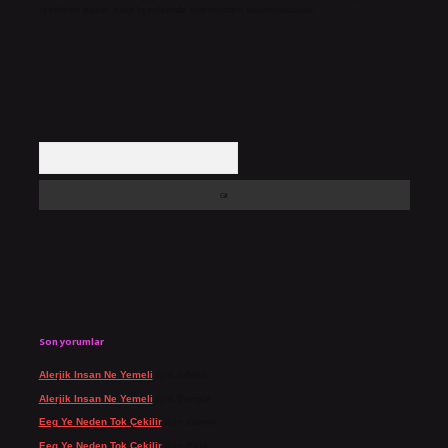
içerikler yasal süre içerisinde sitemizden kaldırılacaktır.
Arama
Son yorumlar
Alerjik Insan Ne Yemeli
için
admin
Alerjik Insan Ne Yemeli
için
Şengül
Eeg Ye Neden Tok Çekilir
için
admin
Eeg Ye Neden Tok Çekilir
için
Pala