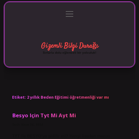
menüyü
Anasayfa
Gizlilik Politikası
Yasal Uyarı
aç
Hakkımızda
Gizemli Bilgi Durağı
Sırlarla dolu eğlenceli bir yolculuk!
Etiket:
2 yıllık Beden Eğitimi öğretmenliği var mı
Besyo Için Tyt Mi Ayt Mi
Tarih: Ekim 26, 2024
TYT ile BESYO’ya gidilir mi? Hangi liseden mezun