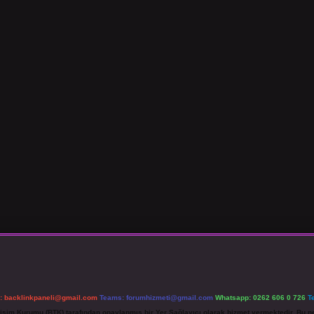
l:
backlinkpaneli@gmail.com
Teams:
forumhizmeti@gmail.com
Whatsapp: 0262 606 0 726
T
etişim Kurumu (BTK) tarafından onaylanmış bir Yer Sağlayıcı olarak hizmet vermektedir. Bu ne