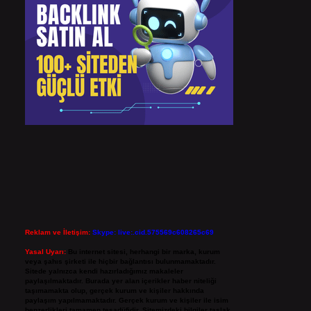
Reklam ve İletişim:
Skype: live:.cid.575569c608265c69
Yasal Uyarı:
Bu internet sitesi, herhangi bir marka, kurum
veya şahıs şirketi ile hiçbir bağlantısı bulunmamaktadır.
Sitede yalnızca kendi hazırladığımız makaleler
paylaşılmaktadır. Burada yer alan içerikler haber niteliği
taşımamakta olup, gerçek kurum ve kişiler hakkında
paylaşım yapılmamaktadır. Gerçek kurum ve kişiler ile isim
benzerlikleri tamamen tesadüfidir. Sitemizdeki bilgiler taslak