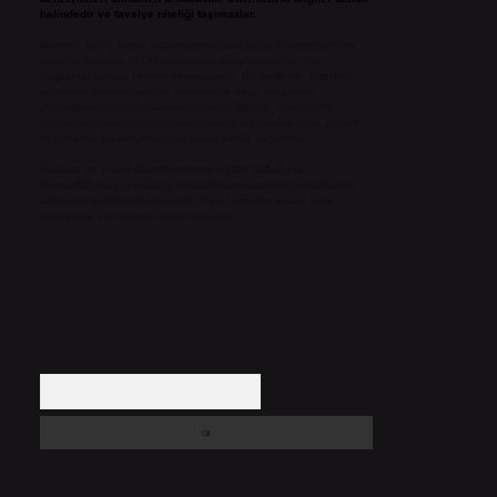
halindedir ve tavsiye niteliği taşımazlar.
Sitemiz, 5651 Sayılı Kanun gereğince Bilgi Teknolojileri ve
İletişim Kurumu (BTK) tarafından onaylanmış bir Yer
Sağlayıcı olarak hizmet vermektedir. Bu nedenle, sitedeki
içerikleri proaktif olarak denetleme veya araştırma
yükümlülüğümüz bulunmamaktadır. Ancak, üyelerimiz
yazdıkları içeriklerin sorumluluğunu taşımakta olup, siteye
üye olarak bu sorumluluğu kabul etmiş sayılırlar.
Hukuka ve yasal düzenlemelere aykırı olduğunu
düşündüğünüz içerikleri,
backlinkpanelicomtr@gmail.com
adresine bildirmeniz halinde, ilgili içerikler yasal süre
içerisinde sitemizden kaldırılacaktır.
Arama