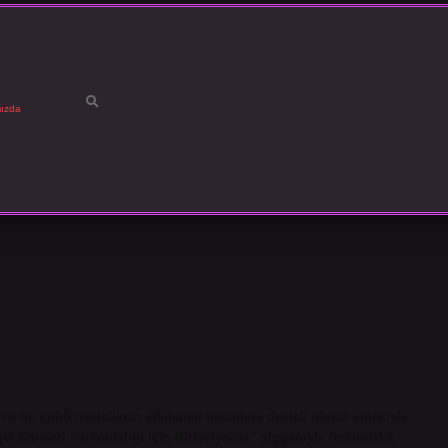
ızda
e bu ciddi hastalıktan etkilenen insanlara destek olmak amacıyla
er Kanseri Farkındalığı İçin Birleşiyoruz” sloganıyla farkındalık