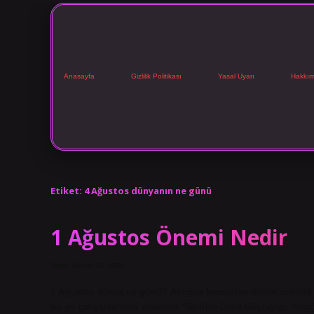
Anasayfa
Gizlilik Politikası
Yasal Uyarı
Hakkım
Etiket:
4 Ağustos dünyanın ne günü
1 Ağustos Önemi Nedir
Tarih: Kasım 10, 2024
1 Ağustos dünya ne günü? Akciğer kanserine dikkat çekmek v
bu yıl çalışanlarımız arasında “Birlikte Daha Güçlüyüz: Akciğ