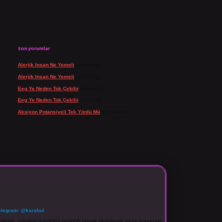
Son yorumlar
Alerjik Insan Ne Yemeli
için
admin
Alerjik Insan Ne Yemeli
için
Şengül
Eeg Ye Neden Tok Çekilir
için
admin
Eeg Ye Neden Tok Çekilir
için
Pala
Aksiyon Potansiyeli Tek Yönlü Mü
için
admin
elegram: @karabul
denle, sitedeki içerikleri proaktif olarak denetleme veya araştırma