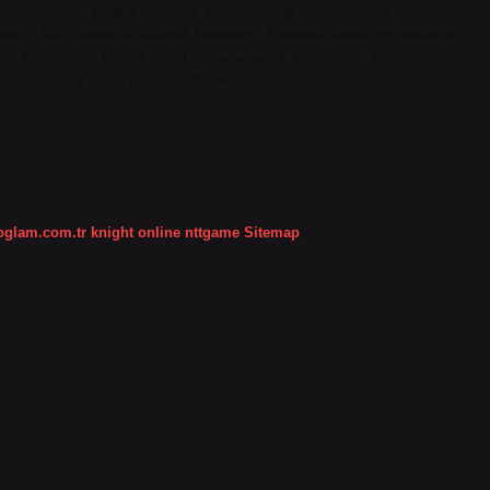
İlk Afrikalı köleler Virginia, Jamestown’a getirildi. 1774 – İngiliz
etti. 1902 – Amerika Birleşik Devletleri, Panama Kanalı’nın haklarını
os’un anlamı ne? Dönüş Günü Kutlamaları: 1 Ağustos’un Anlamı ve
avatana Dönüş Günü olarak kutlanmaktadır.…
koglam.com.tr
knight online
nttgame
Sitemap