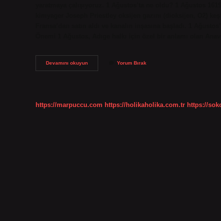
yaratmaya çalışıyoruz. 1 Ağustos’ta ne oldu? 1 Ağustos 1619 – 
kimyager Joseph Priestley oksijen gazını (dioksijen, O2) keşf
Fransa’dan satın aldı ve kanalın inşasına başladı. 1 Ağust
Önemi 1 Ağustos, Adıge halkı için özel bir anlamı olan An
1
Devamını okuyun
Yorum Bırak
Ağustos
Önemi
Nedir
https://marpuccu.com
https://holikaholika.com.tr
https://so