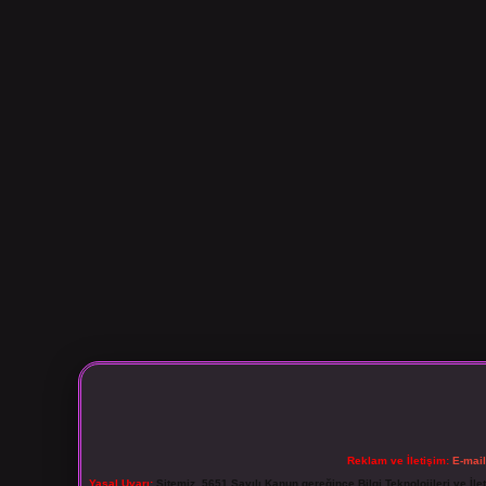
Reklam ve İletişim:
E-mai
Yasal Uyarı:
Sitemiz, 5651 Sayılı Kanun gereğince Bilgi Teknolojileri ve İl