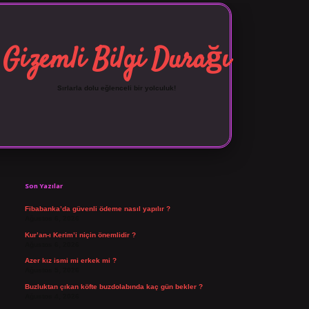
Gizemli Bilgi Durağı
Sırlarla dolu eğlenceli bir yolculuk!
Sidebar
vdcasino giriş
Son Yazılar
Fibabanka’da güvenli ödeme nasıl yapılır ?
Ağustos 6, 2026
Kur’an-ı Kerim’i niçin önemlidir ?
Ağustos 6, 2026
Azer kız ismi mi erkek mi ?
Ağustos 5, 2026
Buzluktan çıkan köfte buzdolabında kaç gün bekler ?
Ağustos 4, 2026