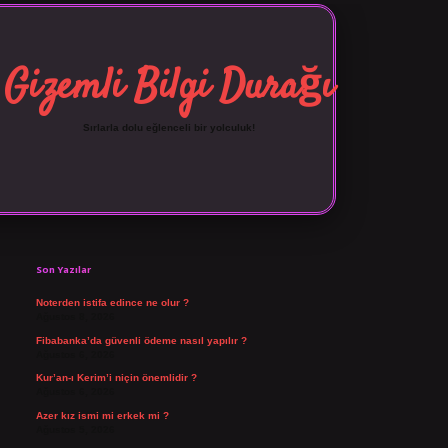
Gizemli Bilgi Durağı
Sırlarla dolu eğlenceli bir yolculuk!
Sidebar
vdcasino giriş
Son Yazılar
Noterden istifa edince ne olur ?
Ağustos 8, 2026
Fibabanka’da güvenli ödeme nasıl yapılır ?
Ağustos 6, 2026
Kur’an-ı Kerim’i niçin önemlidir ?
Ağustos 6, 2026
Azer kız ismi mi erkek mi ?
Ağustos 5, 2026