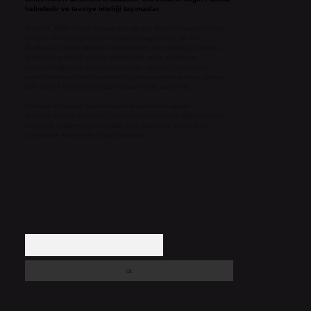
halindedir ve tavsiye niteliği taşımazlar.
Sitemiz, 5651 Sayılı Kanun gereğince Bilgi Teknolojileri ve
İletişim Kurumu (BTK) tarafından onaylanmış bir Yer
Sağlayıcı olarak hizmet vermektedir. Bu nedenle, sitedeki
içerikleri proaktif olarak denetleme veya araştırma
yükümlülüğümüz bulunmamaktadır. Ancak, üyelerimiz
yazdıkları içeriklerin sorumluluğunu taşımakta olup, siteye
üye olarak bu sorumluluğu kabul etmiş sayılırlar.
Hukuka ve yasal düzenlemelere aykırı olduğunu
düşündüğünüz içerikleri,
backlinkpanelicomtr@gmail.com
adresine bildirmeniz halinde, ilgili içerikler yasal süre
içerisinde sitemizden kaldırılacaktır.
Arama