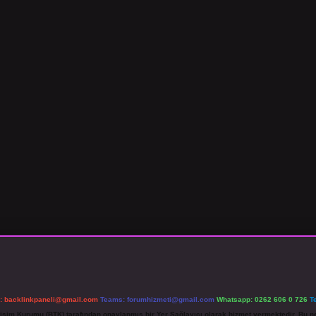
l:
backlinkpaneli@gmail.com
Teams:
forumhizmeti@gmail.com
Whatsapp: 0262 606 0 726
T
etişim Kurumu (BTK) tarafından onaylanmış bir Yer Sağlayıcı olarak hizmet vermektedir. Bu ne