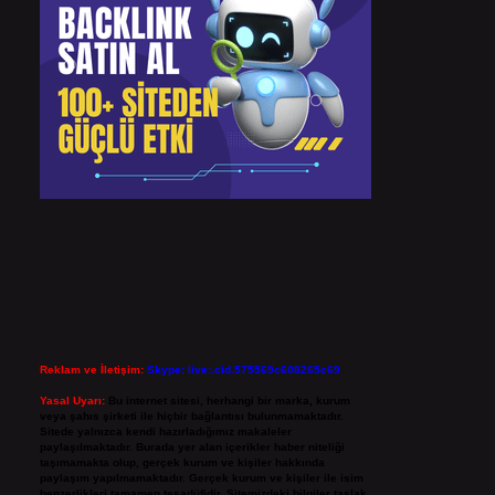
Reklam ve İletişim:
Skype: live:.cid.575569c608265c69
Yasal Uyarı:
Bu internet sitesi, herhangi bir marka, kurum
veya şahıs şirketi ile hiçbir bağlantısı bulunmamaktadır.
Sitede yalnızca kendi hazırladığımız makaleler
paylaşılmaktadır. Burada yer alan içerikler haber niteliği
taşımamakta olup, gerçek kurum ve kişiler hakkında
paylaşım yapılmamaktadır. Gerçek kurum ve kişiler ile isim
benzerlikleri tamamen tesadüfidir. Sitemizdeki bilgiler taslak