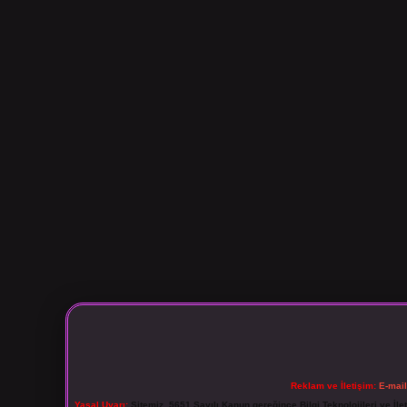
Reklam ve İletişim:
E-mai
Yasal Uyarı:
Sitemiz, 5651 Sayılı Kanun gereğince Bilgi Teknolojileri ve İl