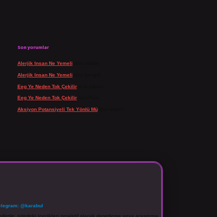
Son yorumlar
Alerjik Insan Ne Yemeli
için
admin
Alerjik Insan Ne Yemeli
için
Şengül
Eeg Ye Neden Tok Çekilir
için
admin
Eeg Ye Neden Tok Çekilir
için
Pala
Aksiyon Potansiyeli Tek Yönlü Mü
için
admin
elegram: @karabul
denle, sitedeki içerikleri proaktif olarak denetleme veya araştırma