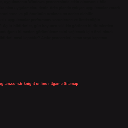
r, uygulamanın Windows penceresinde etkin olmasanız bile
rka plan uygulamaları denir. Arka planda çalışan uygulamalar zararlı
runlarına ve pil ömrünün azalmasına neden olabilir.
eksiz uygulamalar performans sorunlarına ve üretkenliğin
? Açılır bildirimler, gün boyunca sıklıkla görünen bildirimlerden
n okunduğunu bilmeden görüntülenmesini sağlamak için özel olarak
bildirimi nasıl kapatılır? Açılır pencereleri açma veya kapatma
koglam.com.tr
knight online
nttgame
Sitemap