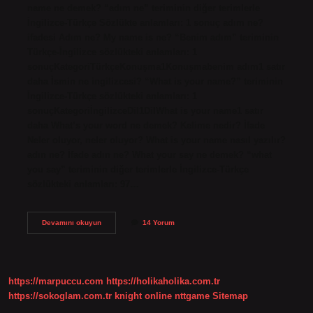
name ne demek? “adım ne” teriminin diğer terimlerle
İngilizce-Türkçe Sözlükte anlamları: 1 sonuç adım ne?
ifadesi Adım ne? My name is ne? “Benim adım” teriminin
Türkçe-İngilizce sözlükteki anlamları: 1
sonuçKategoriTürkçeKonuşma1Konuşmabenim adım1 satır
daha İsmin ne ingilizcesi? “What is your name?” teriminin
İngilizce-Türkçe sözlükteki anlamları: 1
sonuçKategoriİngilizceDil1DilWhat is your name1 satır
daha What’s your word ne demek? Kelime nedir? İfade
Neler oluyor, neler oluyor? What is your name nasıl yazılır?
adın ne? İfade adın ne? What your say ne demek? “what
you say” teriminin diğer terimlerle İngilizce-Türkçe
sözlükteki anlamları: 97…
Adın
Devamını okuyun
14 Yorum
Ne
Ingilizce
Nasıl
Yazılır
https://marpuccu.com
https://holikaholika.com.tr
https://sokoglam.com.tr
knight online
nttgame
Sitemap