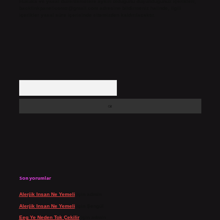
Hukuka ve yasal düzenlemelere aykırı olduğunu düşündüğünüz içerikleri,
backlinkpanelicomtr@gmail.com
adresine bildirmeniz halinde, ilgili
içerikler yasal süre içerisinde sitemizden kaldırılacaktır.
Arama
Son yorumlar
Alerjik Insan Ne Yemeli
için
admin
Alerjik Insan Ne Yemeli
için
Şengül
Eeg Ye Neden Tok Çekilir
için
admin