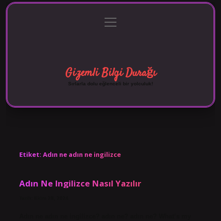
menüyü
Anasayfa
Gizlilik Politikası
Yasal Uyarı
aç
Hakkımızda
Gizemli Bilgi Durağı
Sırlarla dolu eğlenceli bir yolculuk!
Etiket:
Adın ne adın ne ingilizce
Adın Ne Ingilizce Nasıl Yazılır
Tarih: Ekim 28, 2024
Adın ne adın ne ingilizce? adın ne? adın ne? What’s my