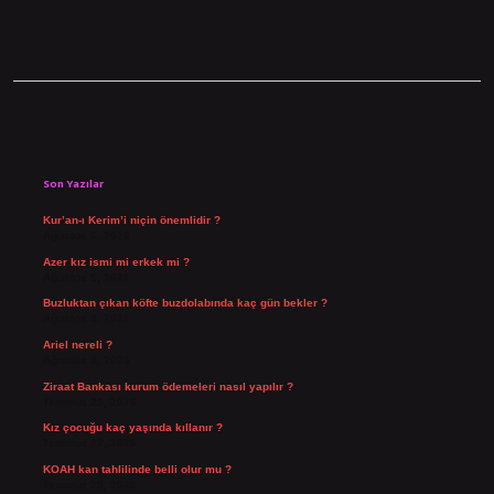
Sidebar
Son Yazılar
Kur’an-ı Kerim’i niçin önemlidir ?
Ağustos 6, 2026
Azer kız ismi mi erkek mi ?
Ağustos 5, 2026
Buzluktan çıkan köfte buzdolabında kaç gün bekler ?
Ağustos 4, 2026
Ariel nereli ?
Ağustos 4, 2026
Ziraat Bankası kurum ödemeleri nasıl yapılır ?
Temmuz 29, 2026
Kız çocuğu kaç yaşında kıllanır ?
Temmuz 27, 2026
KOAH kan tahlilinde belli olur mu ?
Temmuz 25, 2026