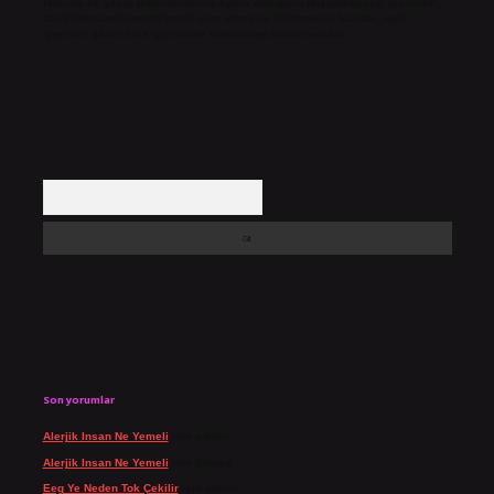
Hukuka ve yasal düzenlemelere aykırı olduğunu düşündüğünüz içerikleri,
backlinkpanelicomtr@gmail.com
adresine bildirmeniz halinde, ilgili
içerikler yasal süre içerisinde sitemizden kaldırılacaktır.
Arama
Son yorumlar
Alerjik Insan Ne Yemeli
için
admin
Alerjik Insan Ne Yemeli
için
Şengül
Eeg Ye Neden Tok Çekilir
için
admin