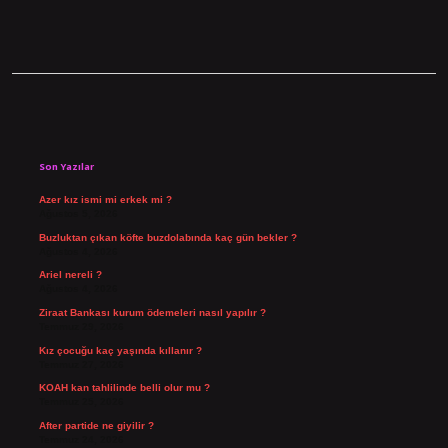
Sidebar
Son Yazılar
Azer kız ismi mi erkek mi ?
Ağustos 5, 2026
Buzluktan çıkan köfte buzdolabında kaç gün bekler ?
Ağustos 4, 2026
Ariel nereli ?
Ağustos 4, 2026
Ziraat Bankası kurum ödemeleri nasıl yapılır ?
Temmuz 29, 2026
Kız çocuğu kaç yaşında kıllanır ?
Temmuz 27, 2026
KOAH kan tahlilinde belli olur mu ?
Temmuz 25, 2026
After partide ne giyilir ?
Temmuz 24, 2026