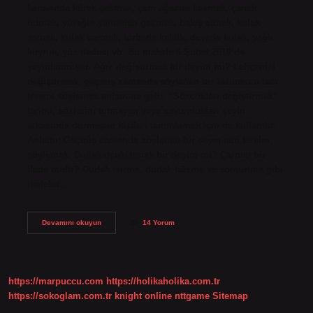
kenarında kürek çekmek, çam ağacını kesmek, çanak
tutmak, yüreğin yanından geçmek, bakış atmak, kulak
asmak, kulak vermek, torbada keklik, devede kulak, yağlı
kuyruk, yüz ifadesi vb. Bu makale 6 Şubat 2019’da
yayınlanmıştır. Ağız değiştirmek bir deyim mi? Lehçenizi
değiştirmek, geçmiş zamanda söylenen bir kelimenin tam
tersini söylemek anlamına gelir. “Sözcükleri değiştirmek”
terimi, sözlerini tutmayan veya savundukları şeyin
arkasında durmayan kişileri tanımlamak için de kullanılır.
Anlamı: Geçmiş zamanda söylenen bir şeyin tam tersini
söylemek. Dudak uçuklatmak bir deyim mi? Çarpıcı bir
ifade midir? Dudak ısırma, dudak büzme ve somurtma gibi
ifadeler…
Sahne
Devamını okuyun
14 Yorum
Olmak
Deyim
Midir
https://marpuccu.com
https://holikaholika.com.tr
https://sokoglam.com.tr
knight online
nttgame
Sitemap