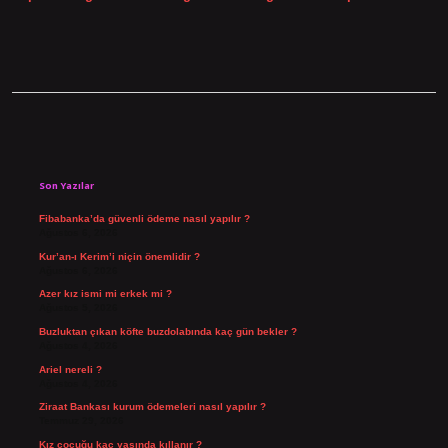
Sidebar
Son Yazılar
Fibabanka’da güvenli ödeme nasıl yapılır ?
Ağustos 6, 2026
Kur’an-ı Kerim’i niçin önemlidir ?
Ağustos 6, 2026
Azer kız ismi mi erkek mi ?
Ağustos 5, 2026
Buzluktan çıkan köfte buzdolabında kaç gün bekler ?
Ağustos 4, 2026
Ariel nereli ?
Ağustos 4, 2026
Ziraat Bankası kurum ödemeleri nasıl yapılır ?
Temmuz 29, 2026
Kız çocuğu kaç yaşında kıllanır ?