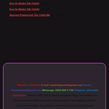
Eeg Ye Neden Tok Çekilir
için
admin
Eeg Ye Neden Tok Çekilir
için
Pala
Aksiyon Potansiyeli Tek Yönlü Mü
için
admin
 giriş
Reklam ve İletişim:
E-mail:
backlinkpaneli@gmail.com
Teams:
forumhizmeti@gmail.com
Whatsapp: 0262 606 0 726
Telegram: @karabul
Yasal Uyarı:
Sitemiz, 5651 Sayılı Kanun gereğince Bilgi Teknolojileri ve
İletişim Kurumu (BTK) tarafından onaylanmış bir Yer Sağlayıcı olarak
hizmet vermektedir. Bu nedenle, sitedeki içerikleri proaktif olarak