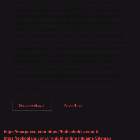
Akdeniz ateşi hangi tahlille belli olur? Akdeniz ateşinin
kesin tanısını koymaya yarayan FMF testi, hastanın atak
geçirdiği dönemde yapılan bir kan testidir. Laboratuvar
araştırmasının amacı vücuttaki iltihaplanma durumunu
belirlemektir. Kan testi lökosit, fibrinojen ve CPR
seviyelerini kontrol eder. Akdeniz ateşini ne tetikler? FMF,
pirin adı verilen bir proteini kodlayan MEFV geninin kalıtsal
mutasyonu nedeniyle oluşan genetik bir bozukluktur. Bu,
vücudun bağışıklık sisteminin bir parçası olan bir protein
olan interlökin-1 beta’nın aşırı üretilmesine yol açar.
Vücutta çok fazla olması iltihaplanmaya ve diğer FMF
semptomlarına yol açabilir. Akdeniz ateşi kaç yıl yaşar?
Hastaların yüzde 80-90’ı ilk nöbetini 20 yaşında yaşıyor.
Akdeniz ateşi…
Akdeniz
Devamını okuyun
Yorum Bırak
Ateşi
Hastalığına
Hangi
Doktor
Bakıyor
https://marpuccu.com
https://holikaholika.com.tr
https://sokoglam.com.tr
knight online
nttgame
Sitemap