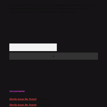
Hukuka ve yasal düzenlemelere aykırı olduğunu düşündüğünüz içerikleri,
backlinkpanelicomtr@gmail.com
adresine bildirmeniz halinde, ilgili
içerikler yasal süre içerisinde sitemizden kaldırılacaktır.
Arama
Son yorumlar
Alerjik Insan Ne Yemeli
için
admin
Alerjik Insan Ne Yemeli
için
Şengül