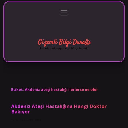
menüyü
Anasayfa
Gizlilik Politikası
Yasal Uyarı
aç
Hakkımızda
Gizemli Bilgi Durağı
Sırlarla dolu eğlenceli bir yolculuk!
Etiket:
Akdeniz ateşi hastalığı ilerlerse ne olur
Akdeniz Ateşi Hastalığına Hangi Doktor
Bakıyor
Tarih: Kasım 23, 2024