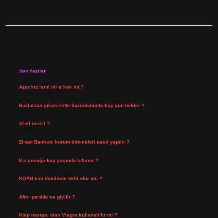
Sidebar
Son Yazılar
Azer kız ismi mi erkek mi ?
Ağustos 5, 2026
Buzluktan çıkan köfte buzdolabında kaç gün bekler ?
Ağustos 4, 2026
Ariel nereli ?
Ağustos 4, 2026
Ziraat Bankası kurum ödemeleri nasıl yapılır ?
Temmuz 29, 2026
Kız çocuğu kaç yaşında kıllanır ?
Temmuz 27, 2026
KOAH kan tahlilinde belli olur mu ?
Temmuz 25, 2026
After partide ne giyilir ?
Temmuz 24, 2026
Kalp hastası olan Viagra kullanabilir mi ?