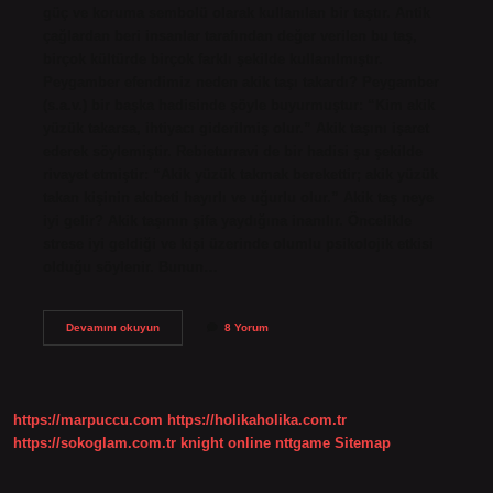
güç ve koruma sembolü olarak kullanılan bir taştır. Antik
çağlardan beri insanlar tarafından değer verilen bu taş,
birçok kültürde birçok farklı şekilde kullanılmıştır.
Peygamber efendimiz neden akik taşı takardı? Peygamber
(s.a.v.) bir başka hadisinde şöyle buyurmuştur: “Kim akik
yüzük takarsa, ihtiyacı giderilmiş olur.” Akik taşını işaret
ederek söylemiştir. Rebieturravi de bir hadisi şu şekilde
rivayet etmiştir: “Akik yüzük takmak berekettir; akik yüzük
takan kişinin akıbeti hayırlı ve uğurlu olur.” Akik taş neye
iyi gelir? Akik taşının şifa yaydığına inanılır. Öncelikle
strese iyi geldiği ve kişi üzerinde olumlu psikolojik etkisi
olduğu söylenir. Bunun…
Akik
Devamını okuyun
8 Yorum
Neyi
Temsil
Eder
https://marpuccu.com
https://holikaholika.com.tr
https://sokoglam.com.tr
knight online
nttgame
Sitemap