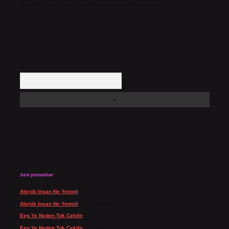
içerikler yasal süre içerisinde sitemizden kaldırılacaktır.
Arama
Son yorumlar
Alerjik Insan Ne Yemeli
için
admin
Alerjik Insan Ne Yemeli
için
Şengül
Eeg Ye Neden Tok Çekilir
için
admin
Eeg Ye Neden Tok Çekilir
için
Pala