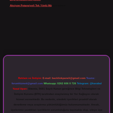
Aksiyon Potansiyeli Tek Yönlü Mü
için
admin
 giriş
Reklam ve İletişim:
E-mail:
backlinkpaneli@gmail.com
Teams:
forumhizmeti@gmail.com
Whatsapp: 0262 606 0 726
Telegram: @karabul
Yasal Uyarı:
Sitemiz, 5651 Sayılı Kanun gereğince Bilgi Teknolojileri ve
İletişim Kurumu (BTK) tarafından onaylanmış bir Yer Sağlayıcı olarak
hizmet vermektedir. Bu nedenle, sitedeki içerikleri proaktif olarak
denetleme veya araştırma yükümlülüğümüz bulunmamaktadır. Ancak,
üyelerimiz yazdıkları içeriklerin sorumluluğunu taşımakta olup, siteye üye