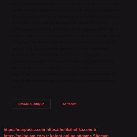
elektriksel olarak aktiftir ve voltaj dalgalanır. Bazılarında
voltaj ara sıra dalgalanır, çok hızlı bir şekilde yükselir ve
düşer, tekdüze bir şekil oluşturur. Bu yükselme ve düşme
döngülerine aksiyon potansiyelleri denir. Aksiyon
potansiyeli nasıl iletilir? Aksiyon potansiyeli düğümden
düğüme iletilir, buna sıçrama iletimi denir. Sıçrama iletimi
iki nedenden dolayı değerlidir: Uzun aralıklarla sinir lifi
ekseni boyunca depolarizasyon olayının sıçraması,
miyelinli sinirlerde iletim hızını artırır. Aksiyon
potansiyeline sahip bir nöronda neler gerçekleşir? Bir
aksiyon potansiyeli (sinir uyarısı) bir akson boyunca
yayılırken, akson zarı boyunca elektriksel polaritede bir
değişiklik meydana gelir. Başka bir nöronun sinyaline
yanıt…
Aksiyon
Devamını okuyun
12 Yorum
Potansiyeli
Tek
Yönlü
Mü
https://marpuccu.com
https://holikaholika.com.tr
https://sokoglam.com.tr
knight online
nttgame
Sitemap