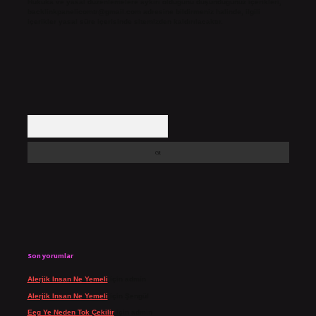
Hukuka ve yasal düzenlemelere aykırı olduğunu düşündüğünüz içerikleri,
backlinkpanelicomtr@gmail.com
adresine bildirmeniz halinde, ilgili
içerikler yasal süre içerisinde sitemizden kaldırılacaktır.
Arama
Son yorumlar
Alerjik Insan Ne Yemeli
için
admin
Alerjik Insan Ne Yemeli
için
Şengül
Eeg Ye Neden Tok Çekilir
için
admin