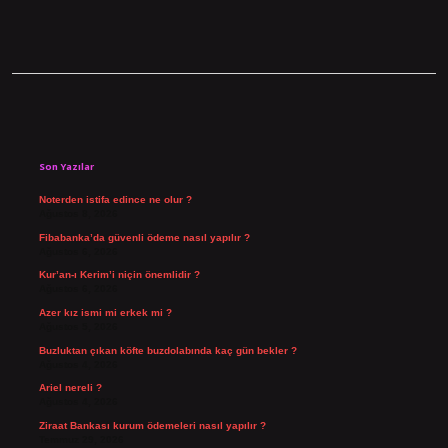
Sidebar
Son Yazılar
Noterden istifa edince ne olur ?
Ağustos 8, 2026
Fibabanka’da güvenli ödeme nasıl yapılır ?
Ağustos 6, 2026
Kur’an-ı Kerim’i niçin önemlidir ?
Ağustos 6, 2026
Azer kız ismi mi erkek mi ?
Ağustos 5, 2026
Buzluktan çıkan köfte buzdolabında kaç gün bekler ?
Ağustos 4, 2026
Ariel nereli ?
Ağustos 4, 2026
Ziraat Bankası kurum ödemeleri nasıl yapılır ?
Temmuz 29, 2026