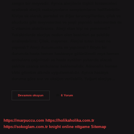
zengin bir meyvedir. Ayrıca alerjilerle ilişkili histaminleri
azaltarak alerjik reaksiyonların semptomlarını hafifletebilir.
Kiviye ek olarak, portakal ve diğer turunçgillerden, çilek ve
ahududu gibi meyvelerden ve yeşil yapraklı sebzelerden de
C vitamini alabilirsiniz. Alerji olan kişi ne yememeli?
Yetişkinlerde alerjiye neden olan besinleri şu şekilde
sıralayabiliriz: Çilek, mayonez. Alerjisi tutan insan ne
yapmalı? Alerji durumunda ne yapılmalı? Böyle bir
durumda hasta hemen hastaneye götürülmeli veya hemen
ambulans çağrılmalı ve hasta ayakları yukarıda olacak
şekilde uzanıp ambulansı beklemelidir. Adrenalin hemen
tıbbi gözetim altında uygulanmalıdır. Ayrıca hastaya
duruma göre sıvı ve oksijen verilebilir. Yoğurt alerjiye…
Alerjik
Devamını okuyun
6 Yorum
Insan
Ne
Yemeli
https://marpuccu.com
https://holikaholika.com.tr
https://sokoglam.com.tr
knight online
nttgame
Sitemap