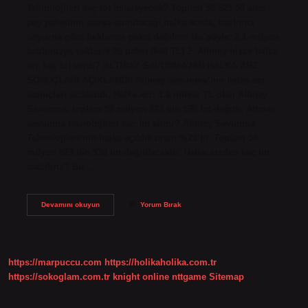
Teknolojileri kaç lot listeleyecek? Toplam 58.823,50 adet
pay paketinin satışa sunulacağı halka arzda, katılımcı
sayısına göre beklenen paket dağılımı ise şöyle: 2,1 milyon
katılımcıya yaklaşık 20 paket (640 TL) 2. Altınay hisse halka
arz kaç lot verdi? ALTINAY SAVUNMA’NIN HALKA ARZ
SONUÇLARI AÇIKLANDI! Altınay Savunma’nın halka arz
sonuçları açıklandı. Halka arzı 1.8 milyar TL olan Altınay
Savunma, toplam 58 milyon 823 bin 530 lot dağıttı. Altınay
savunma teknolojileri kaç lot alınır? Altınay Savunma
Teknolojileri’nin halka açıklık oranı %25’tir. Toplam 58
milyon 823 bin 530 lot dağıtılacaktır. Halka arzdan kaç lot
alabiliriz? Bu…
Halka
Devamını okuyun
Yorum Bırak
Arz
Altınay
Kaç
Lot
Verir
https://marpuccu.com
https://holikaholika.com.tr
https://sokoglam.com.tr
knight online
nttgame
Sitemap