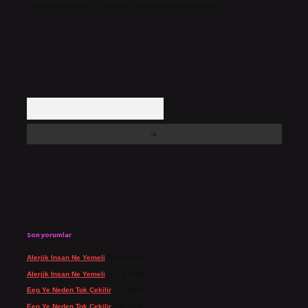
içerikler yasal süre içerisinde sitemizden kaldırılacaktır.
Arama
Son yorumlar
Alerjik Insan Ne Yemeli
için
admin
Alerjik Insan Ne Yemeli
için
Şengül
Eeg Ye Neden Tok Çekilir
için
admin
Eeg Ye Neden Tok Çekilir
için
Pala