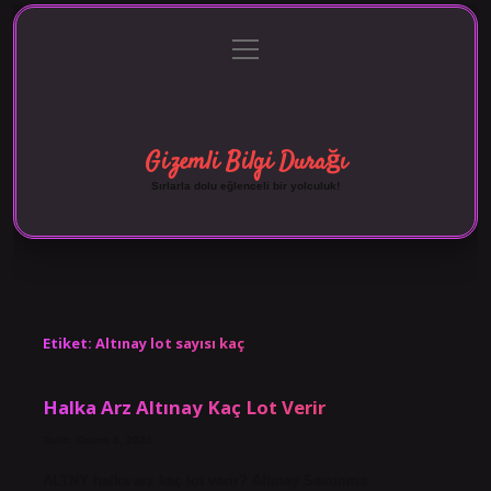
menüyü
Anasayfa
Gizlilik Politikası
Yasal Uyarı
aç
Hakkımızda
Gizemli Bilgi Durağı
Sırlarla dolu eğlenceli bir yolculuk!
Etiket:
Altınay lot sayısı kaç
Halka Arz Altınay Kaç Lot Verir
Tarih: Kasım 5, 2024
ALTNY halka arz kaç lot verir? Altınay Savunma