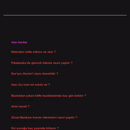
Sidebar
Son Yazılar
Noterden istifa edince ne olur ?
Ağustos 8, 2026
Fibabanka’da güvenli ödeme nasıl yapılır ?
Ağustos 6, 2026
Kur’an-ı Kerim’i niçin önemlidir ?
Ağustos 6, 2026
Azer kız ismi mi erkek mi ?
Ağustos 5, 2026
Buzluktan çıkan köfte buzdolabında kaç gün bekler ?
Ağustos 4, 2026
Ariel nereli ?
Ağustos 4, 2026
Ziraat Bankası kurum ödemeleri nasıl yapılır ?
Temmuz 29, 2026
Kız çocuğu kaç yaşında kıllanır ?