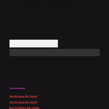
Hukuka ve yasal düzenlemelere aykırı olduğunu düşündüğünüz içerikleri,
backlinkpanelicomtr@gmail.com
adresine bildirmeniz halinde, ilgili
içerikler yasal süre içerisinde sitemizden kaldırılacaktır.
Arama
Son yorumlar
Alerjik Insan Ne Yemeli
için
admin
Alerjik Insan Ne Yemeli
için
Şengül
Eeg Ye Neden Tok Çekilir
için
admin