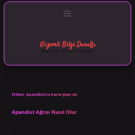
menüyü
Anasayfa
Gizlilik Politikası
Yasal Uyarı
aç
Hakkımızda
Gizemli Bilgi Durağı
Sırlarla dolu eğlenceli bir yolculuk!
Etiket:
Apandisitte karın şişer mi
Apandist Ağrısı Nasıl Olur
Tarih: Kasım 9, 2024
Apandisit ağrısı olduğunu nasıl anlarız? Enfekte apandisit