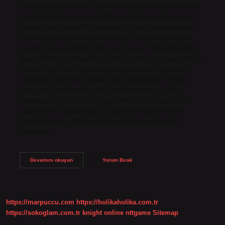
sızdığında apse oluşur. Apandisitin yaygın belirtileri: elle
bastırıldığında karnın sağ alt kısmında hassasiyet, bıçak
saplanır gibi hissedilen ve kişiyi öne eğilmeye zorlayan,
zamanla şiddeti artan keskin bir ağrı, mide bulantısı ve
kusma. Evde apandisit testi nasıl yapılır? Apandisit evde
teşhis edilemez. Apandisit ciddi bir tıbbi acil durumdur ve
yalnızca bir doktor tarafından teşhis edilmeli ve tedavi
edilmelidir. Özellikle göbek deliği bölgesinde ve/veya
karnın sağ alt kısmında ağrı hissederseniz, en yakın
hastanenizin acil servisine gitmelisiniz. Gaz sancısı mı
apandisit mi? Apandisit, sağ kasık kemiğinin hemen
üstünde yer alır. Bir kese şeklindedir ve bağırsağın
sonunda…
Apandist
Devamını okuyun
Yorum Bırak
Ağrısı
Nasıl
Olur
https://marpuccu.com
https://holikaholika.com.tr
https://sokoglam.com.tr
knight online
nttgame
Sitemap