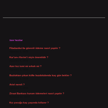
Sidebar
Son Yazılar
Fibabanka’da güvenli ödeme nasıl yapılır ?
Ağustos 6, 2026
Kur’an-ı Kerim’i niçin önemlidir ?
Ağustos 6, 2026
Azer kız ismi mi erkek mi ?
Ağustos 5, 2026
Buzluktan çıkan köfte buzdolabında kaç gün bekler ?
Ağustos 4, 2026
Ariel nereli ?
Ağustos 4, 2026
Ziraat Bankası kurum ödemeleri nasıl yapılır ?
Temmuz 29, 2026
Kız çocuğu kaç yaşında kıllanır ?
Temmuz 27, 2026