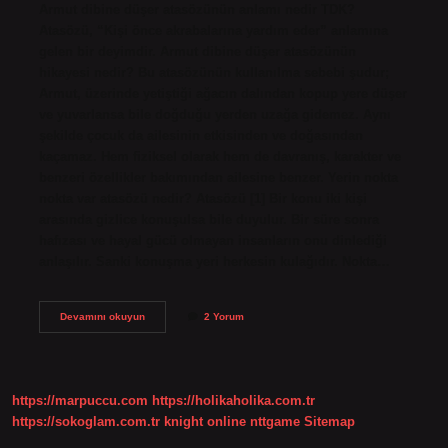
Armut dibine düşer atasözünün anlamı nedir TDK?
Atasözü, “Kişi önce akrabalarına yardım eder” anlamına
gelen bir deyimdir. Armut dibine düşer atasözünün
hikayesi nedir? Bu atasözünün kullanılma sebebi şudur;
Armut, üzerinde yetiştiği ağacın dalından kopup yere düşer
ve yuvarlansa bile doğduğu yerden uzağa gidemez. Aynı
şekilde çocuk da ailesinin etkisinden ve doğasından
kaçamaz. Hem fiziksel olarak hem de davranış, karakter ve
benzeri özellikler bakımından ailesine benzer. Yerin nokta
nokta var atasözü nedir? Atasözü [1] Bir konu iki kişi
arasında gizlice konuşulsa bile duyulur. Bir süre sonra
hafızası ve hayal gücü olmayan insanların onu dinlediği
anlaşılır. Sanki konuşma yeri herkesin kulağıdır. Nokta…
Nokta
Devamını okuyun
2 Yorum
Nokta
Dibine
Düşer
Atasözü
Nedir
https://marpuccu.com
https://holikaholika.com.tr
https://sokoglam.com.tr
knight online
nttgame
Sitemap