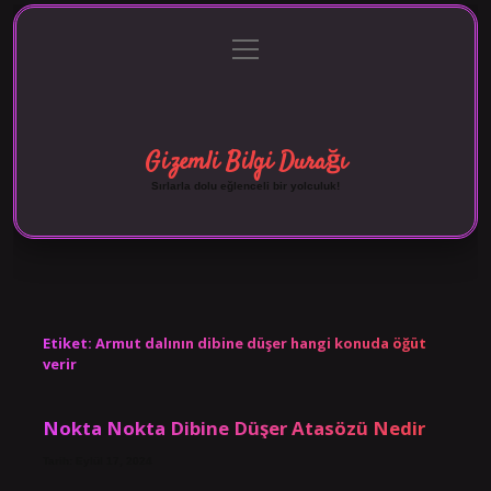
menüyü
Anasayfa
Gizlilik Politikası
Yasal Uyarı
aç
Hakkımızda
Gizemli Bilgi Durağı
Sırlarla dolu eğlenceli bir yolculuk!
Etiket:
Armut dalının dibine düşer hangi konuda öğüt
verir
Nokta Nokta Dibine Düşer Atasözü Nedir
Tarih: Eylül 17, 2024