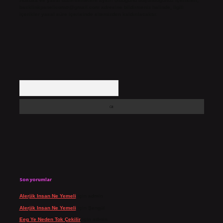
Hukuka ve yasal düzenlemelere aykırı olduğunu düşündüğünüz içerikleri,
backlinkpanelicomtr@gmail.com
adresine bildirmeniz halinde, ilgili
içerikler yasal süre içerisinde sitemizden kaldırılacaktır.
Arama
Son yorumlar
Alerjik Insan Ne Yemeli
için
admin
Alerjik Insan Ne Yemeli
için
Şengül
Eeg Ye Neden Tok Çekilir
için
admin