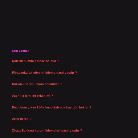
Sidebar
Son Yazılar
Noterden istifa edince ne olur ?
Ağustos 8, 2026
Fibabanka’da güvenli ödeme nasıl yapılır ?
Ağustos 6, 2026
Kur’an-ı Kerim’i niçin önemlidir ?
Ağustos 6, 2026
Azer kız ismi mi erkek mi ?
Ağustos 5, 2026
Buzluktan çıkan köfte buzdolabında kaç gün bekler ?
Ağustos 4, 2026
Ariel nereli ?
Ağustos 4, 2026
Ziraat Bankası kurum ödemeleri nasıl yapılır ?
Temmuz 29, 2026