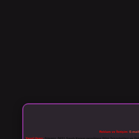
Reklam ve İletişim:
E-mai
Yasal Uyarı:
Sitemiz, 5651 Sayılı Kanun gereğince Bilgi Teknolojileri ve İl