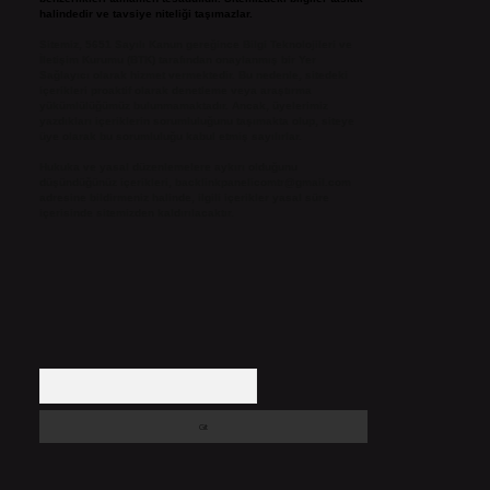
halindedir ve tavsiye niteliği taşımazlar.
Sitemiz, 5651 Sayılı Kanun gereğince Bilgi Teknolojileri ve
İletişim Kurumu (BTK) tarafından onaylanmış bir Yer
Sağlayıcı olarak hizmet vermektedir. Bu nedenle, sitedeki
içerikleri proaktif olarak denetleme veya araştırma
yükümlülüğümüz bulunmamaktadır. Ancak, üyelerimiz
yazdıkları içeriklerin sorumluluğunu taşımakta olup, siteye
üye olarak bu sorumluluğu kabul etmiş sayılırlar.
Hukuka ve yasal düzenlemelere aykırı olduğunu
düşündüğünüz içerikleri,
backlinkpanelicomtr@gmail.com
adresine bildirmeniz halinde, ilgili içerikler yasal süre
içerisinde sitemizden kaldırılacaktır.
Arama