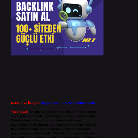
Reklam ve İletişim:
Skype: live:.cid.575569c608265c69
Yasal Uyarı:
Bu internet sitesi, herhangi bir marka, kurum
veya şahıs şirketi ile hiçbir bağlantısı bulunmamaktadır.
Sitede yalnızca kendi hazırladığımız makaleler
paylaşılmaktadır. Burada yer alan içerikler haber niteliği
taşımamakta olup, gerçek kurum ve kişiler hakkında
paylaşım yapılmamaktadır. Gerçek kurum ve kişiler ile isim
benzerlikleri tamamen tesadüfidir. Sitemizdeki bilgiler taslak