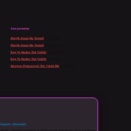
Son yorumlar
Alerjik Insan Ne Yemeli
için
admin
Alerjik Insan Ne Yemeli
için
Şengül
Eeg Ye Neden Tok Çekilir
için
admin
Eeg Ye Neden Tok Çekilir
için
Pala
Aksiyon Potansiyeli Tek Yönlü Mü
için
admin
elegram: @karabul
denle, sitedeki içerikleri proaktif olarak denetleme veya araştırma