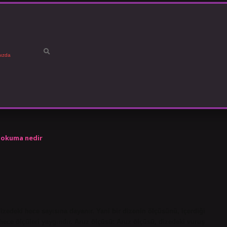
ızda
n okuma nedir
dizedeki hece sayısına dayanır. Yani bir dizenin ölçüsünü, içerdiği
1 hece ölçüleri yaygındır. Aruz ölçüsü: Aruz ölçüsü, dizedeki vuruş