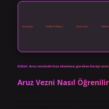
Anasayfa
Gizlilik Politikası
Yasal Uyarı
Hakkım
Etiket:
Aruz vezninde kısa okunması gereken heceyi uzu
Aruz Vezni Nasıl Öğrenilir
Tarih: Kasım 8, 2024
Aruzla hece nasıl ayırt edilir? Hece sayacı: Hece sayacı, bir 
hece sayısını sayarak belirleyebilirsiniz. Türkçede 7, 8 ve 1