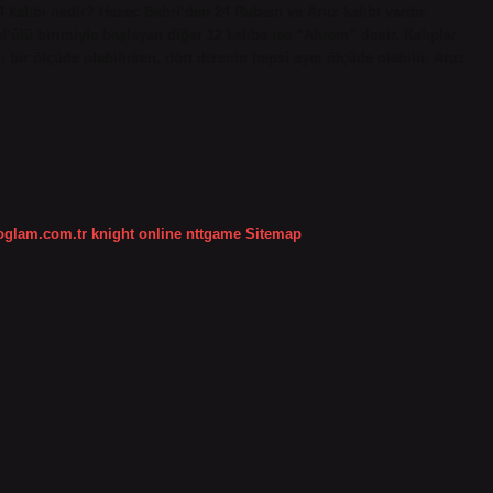
 kalıbı nedir? Hezec Bahri’den 24 Rubain ve Aruz kalıbı vardır.
’ûlü birimiyle başlayan diğer 12 kalıba ise “Ahrem” denir. Kalıplar
lı bir ölçüde olabilirken, dört dizenin hepsi aynı ölçüde olabilir. Aruz
koglam.com.tr
knight online
nttgame
Sitemap