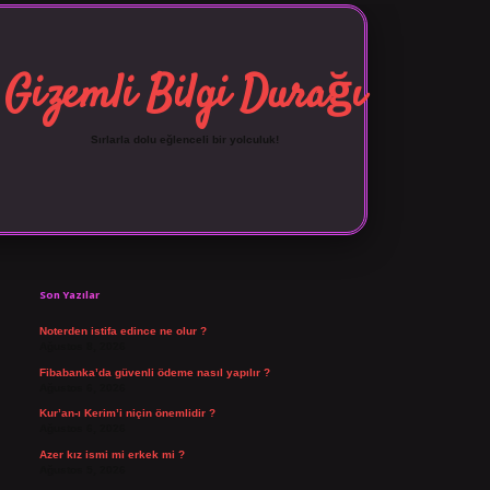
Gizemli Bilgi Durağı
Sırlarla dolu eğlenceli bir yolculuk!
Sidebar
vdcasino giriş
Son Yazılar
Noterden istifa edince ne olur ?
Ağustos 8, 2026
Fibabanka’da güvenli ödeme nasıl yapılır ?
Ağustos 6, 2026
Kur’an-ı Kerim’i niçin önemlidir ?
Ağustos 6, 2026
Azer kız ismi mi erkek mi ?
Ağustos 5, 2026