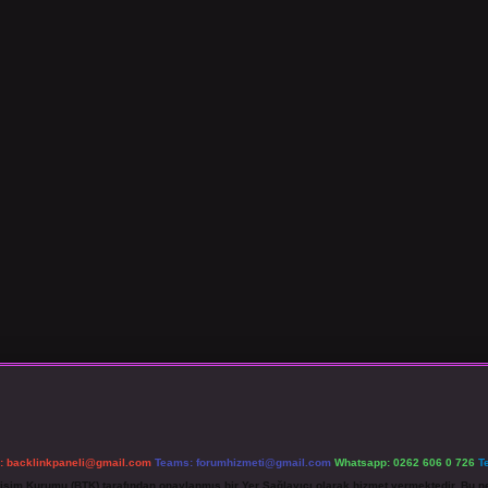
l:
backlinkpaneli@gmail.com
Teams:
forumhizmeti@gmail.com
Whatsapp: 0262 606 0 726
T
etişim Kurumu (BTK) tarafından onaylanmış bir Yer Sağlayıcı olarak hizmet vermektedir. Bu ne