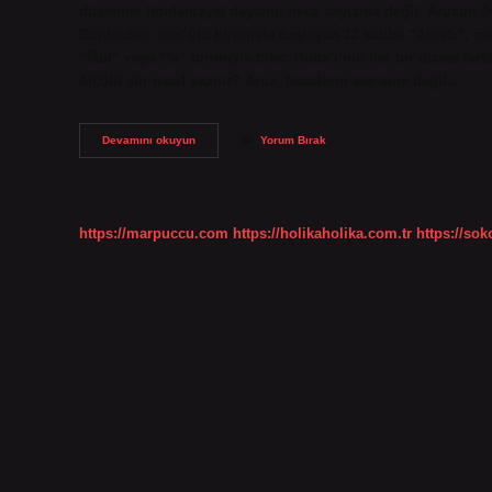
düzenine (tonlamaya) dayanır, hece sayısına değil. Aruzun 24
Bunlardan; mef’ûlü birimiyle başlayan 12 kalıba “Ahreb”, mef
“fâül” veya “fa” birimiyle biter. Ruba’i’nin her bir dizesi fark
ölçülü şiir nasıl yazılır? Aruz, hecelerin sayısına değil…
Aruz
Devamını okuyun
Yorum Bırak
Vezni
Nasıl
Öğrenilir
https://marpuccu.com
https://holikaholika.com.tr
https://so