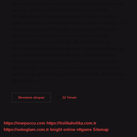
basınçta çözünen maddenin saf katısıyla dengede olan sıvı
karışımı. Doymuş çözelti; Sabit basınç ve sıcaklıkta
çözebileceği en fazla maddeyi çözmüş çözeltiye verilen
addır. Doymuş çözeltilerde daha fazla maddeyi çözmek için
sıcaklıkta bir değişiklik gerekir. Doymamış çözelti nedir
kimya? Bunlar, çözelti miktarına oranı yüksek olan
çözeltilerdir. Doymamış çözelti: Bir çözelti belirli bir
sıcaklıkta çözebileceğinden daha az madde içerdiğinde, bu
tür çözeltiye doymamış çözelti denir. Çözünen madde
doyma noktasına kadar eklenebilir. Doygun çözelti nasıl
olur? Örneğin, 20 g glikoz oda sıcaklığında 100 ml suya
karıştırılırsa, glikozun tamamı çözünür. Ancak, 300 g glikoz
aynı şekilde…
Doygunluk
Devamını okuyun
12 Yorum
Ne
Demek
Kimya
https://marpuccu.com
https://holikaholika.com.tr
https://sokoglam.com.tr
knight online
nttgame
Sitemap