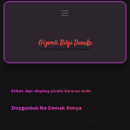
menüyü
Anasayfa
Gizlilik Politikası
Yasal Uyarı
aç
Hakkımızda
Gizemli Bilgi Durağı
Sırlarla dolu eğlenceli bir yolculuk!
Etiket:
Aşırı doymuş çözelti kararsız mıdır
Doygunluk Ne Demek Kimya
Tarih: Ekim 25, 2024
Doygunluk nedir kimya? Doymuş çözelti: Sabit sıcaklık ve