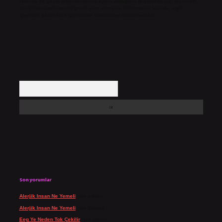
Hukuka ve yasal düzenlemelere aykırı olduğunu düşündüğünüz içerikleri,
backlinkpanelicomtr@gmail.com
adresine bildirmeniz halinde, ilgili
içerikler yasal süre içerisinde sitemizden kaldırılacaktır.
Arama
Son yorumlar
Alerjik Insan Ne Yemeli
için
admin
Alerjik Insan Ne Yemeli
için
Şengül
Eeg Ye Neden Tok Çekilir
için
admin