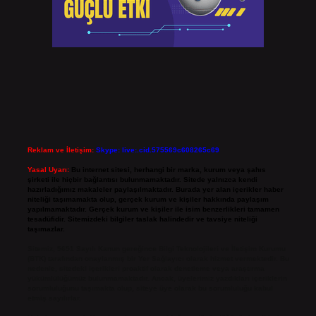
Reklam ve İletişim:
Skype: live:.cid.575569c608265c69
Yasal Uyarı:
Bu internet sitesi, herhangi bir marka, kurum veya şahıs
şirketi ile hiçbir bağlantısı bulunmamaktadır. Sitede yalnızca kendi
hazırladığımız makaleler paylaşılmaktadır. Burada yer alan içerikler haber
niteliği taşımamakta olup, gerçek kurum ve kişiler hakkında paylaşım
yapılmamaktadır. Gerçek kurum ve kişiler ile isim benzerlikleri tamamen
tesadüfidir. Sitemizdeki bilgiler taslak halindedir ve tavsiye niteliği
taşımazlar.
Sitemiz, 5651 Sayılı Kanun gereğince Bilgi Teknolojileri ve İletişim Kurumu
(BTK) tarafından onaylanmış bir Yer Sağlayıcı olarak hizmet vermektedir. Bu
nedenle, sitedeki içerikleri proaktif olarak denetleme veya araştırma
yükümlülüğümüz bulunmamaktadır. Ancak, üyelerimiz yazdıkları içeriklerin
sorumluluğunu taşımakta olup, siteye üye olarak bu sorumluluğu kabul
etmiş sayılırlar.