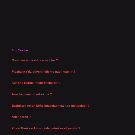
Sidebar
Son Yazılar
Noterden istifa edince ne olur ?
Ağustos 8, 2026
Fibabanka’da güvenli ödeme nasıl yapılır ?
Ağustos 6, 2026
Kur’an-ı Kerim’i niçin önemlidir ?
Ağustos 6, 2026
Azer kız ismi mi erkek mi ?
Ağustos 5, 2026
Buzluktan çıkan köfte buzdolabında kaç gün bekler ?
Ağustos 4, 2026
Ariel nereli ?
Ağustos 4, 2026
Ziraat Bankası kurum ödemeleri nasıl yapılır ?
Temmuz 29, 2026