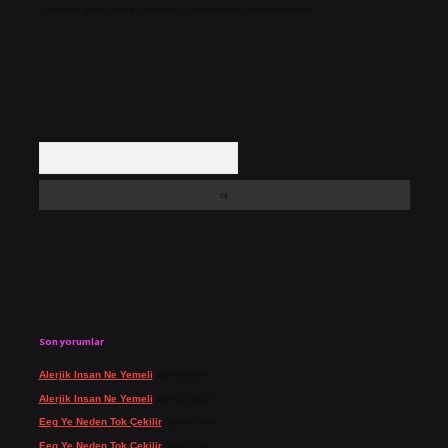
içerikler yasal süre içerisinde sitemizden kaldırılacaktır.
Arama
Son yorumlar
Alerjik Insan Ne Yemeli
için
admin
Alerjik Insan Ne Yemeli
için
Şengül
Eeg Ye Neden Tok Çekilir
için
admin
Eeg Ye Neden Tok Çekilir
için
Pala