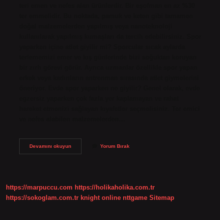
teri emen ve nefes alan ürünlerdir. Bir eşofman en az %30
ter emmelidir. Bu noktada, pamuk ve keten gibi tamamen
doğal malzemelerden yapılmış veya nanoteknoloji
kullanılarak yapılmış kumaşları da tercih edebilirsiniz. Spor
yaparken içine atlet giyilir mi? Sporcular sıcak aylarda
terlememizi emer ve kış günlerinde bizi soğuktan koruyan
bir zırh görevi görür. Ayrıca uzmanlar özellikle spor yapan
erkek veya kadınların antrenman sırasında atlet giymelerini
öneriyor. Evde spor yaparken ne giyilir? Genel olarak, evde
egzersiz yaparken çok fazla yer kaplamayan ve rahat
hareket etmenizi sağlayan kıyafetler seçmelisiniz. Ter emici
ve nefes alabilen malzemelerden…
Spor
Devamını okuyun
Yorum Bırak
Yaparken
Kıyafet
Önemli
Mi
https://marpuccu.com
https://holikaholika.com.tr
https://sokoglam.com.tr
knight online
nttgame
Sitemap