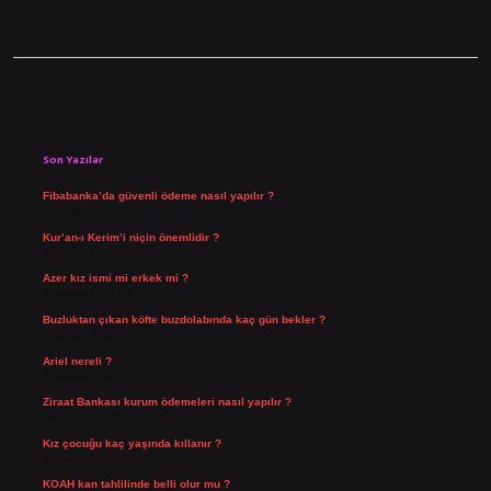
Sidebar
Son Yazılar
Fibabanka’da güvenli ödeme nasıl yapılır ?
Ağustos 6, 2026
Kur’an-ı Kerim’i niçin önemlidir ?
Ağustos 6, 2026
Azer kız ismi mi erkek mi ?
Ağustos 5, 2026
Buzluktan çıkan köfte buzdolabında kaç gün bekler ?
Ağustos 4, 2026
Ariel nereli ?
Ağustos 4, 2026
Ziraat Bankası kurum ödemeleri nasıl yapılır ?
Temmuz 29, 2026
Kız çocuğu kaç yaşında kıllanır ?
Temmuz 27, 2026
KOAH kan tahlilinde belli olur mu ?