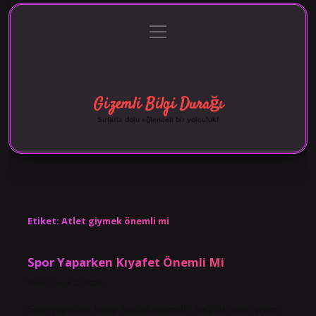
menüyü
Anasayfa
Gizlilik Politikası
Yasal Uyarı
aç
Hakkımızda
Gizemli Bilgi Durağı
Sırlarla dolu eğlenceli bir yolculuk!
Etiket:
Atlet giymek önemli mi
Spor Yaparken Kıyafet Önemli Mi
Tarih: Kasım 12, 2024
Spor yaparken hangi kıyafet seçmeli? Sağlıklı spor giyim,