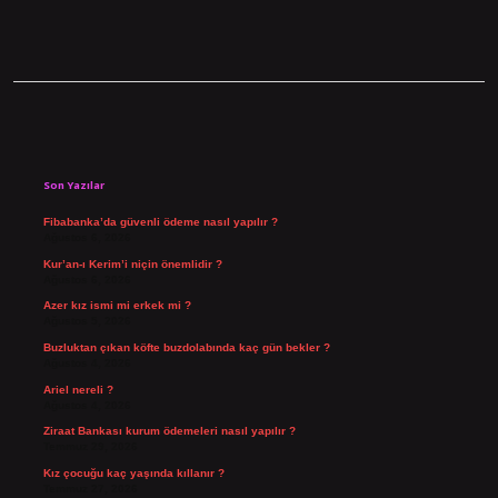
Sidebar
Son Yazılar
Fibabanka’da güvenli ödeme nasıl yapılır ?
Ağustos 6, 2026
Kur’an-ı Kerim’i niçin önemlidir ?
Ağustos 6, 2026
Azer kız ismi mi erkek mi ?
Ağustos 5, 2026
Buzluktan çıkan köfte buzdolabında kaç gün bekler ?
Ağustos 4, 2026
Ariel nereli ?
Ağustos 4, 2026
Ziraat Bankası kurum ödemeleri nasıl yapılır ?
Temmuz 29, 2026
Kız çocuğu kaç yaşında kıllanır ?
Temmuz 27, 2026