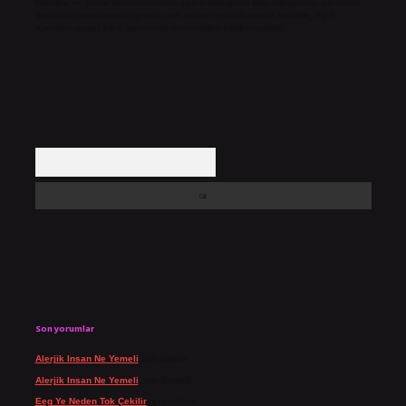
Hukuka ve yasal düzenlemelere aykırı olduğunu düşündüğünüz içerikleri,
backlinkpanelicomtr@gmail.com
adresine bildirmeniz halinde, ilgili
içerikler yasal süre içerisinde sitemizden kaldırılacaktır.
Arama
Son yorumlar
Alerjik Insan Ne Yemeli
için
admin
Alerjik Insan Ne Yemeli
için
Şengül
Eeg Ye Neden Tok Çekilir
için
admin