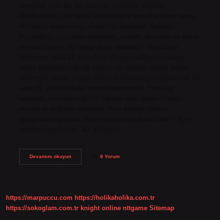
duygular olsa da, bu gezegen öncelikle sağlıkla
ilişkilendirilir. Ay, kadın üretkenliğini temsil eder ve ayrıca
değişimi, beslenmeyi, öznelliği, duygusal iletişimi,
bilinçaltını, içgüdüsel duyguları, sıvıları, denizleri ve temel
arzuları kapsar. Ay hangi dinin sembolü? Müslüman
kullanımı Hilal, 13. yüzyıldan itibaren kullanılan İslami
savaş bayraklarında tek başına bir sembol olarak tasvir
edilmiştir; ancak yaygın olarak kullanılmaya başlanması 14.
veya 15. yüzyıla kadar gerçekleşmemiştir. Yarım ay
sembolü ne anlama gelir? Falında hilal gören kişinin
evinde ay doğuyor demektir. Ayın doğuşu hayırlı
gelişmelere işarettir. Ayın evreleri neyi temsil eder? Ay’ın
evreleri veya fazları, bir gözlemci…
Ay
Devamını okuyun
8 Yorum
Sembolü
Neyi
Ifade
Eder
https://marpuccu.com
https://holikaholika.com.tr
https://sokoglam.com.tr
knight online
nttgame
Sitemap