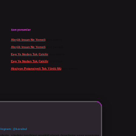
Son yorumlar
Alerjik Insan Ne Yemeli
için
admin
Alerjik Insan Ne Yemeli
için
Şengül
Eeg Ye Neden Tok Çekilir
için
admin
Eeg Ye Neden Tok Çekilir
için
Pala
Aksiyon Potansiyeli Tek Yönlü Mü
için
admin
elegram: @karabul
denle, sitedeki içerikleri proaktif olarak denetleme veya araştırma