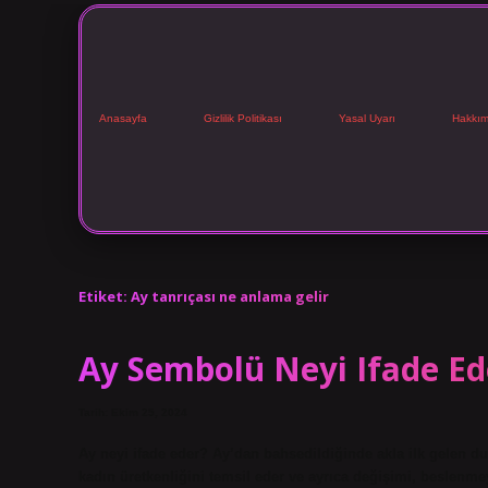
Anasayfa
Gizlilik Politikası
Yasal Uyarı
Hakkım
Etiket:
Ay tanrıçası ne anlama gelir
Ay Sembolü Neyi Ifade Ed
Tarih: Ekim 25, 2024
Ay neyi ifade eder? Ay’dan bahsedildiğinde akla ilk gelen duyg
kadın üretkenliğini temsil eder ve ayrıca değişimi, beslenmeyi