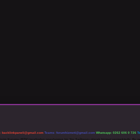
l:
backlinkpaneli@gmail.com
Teams:
forumhizmeti@gmail.com
Whatsapp: 0262 606 0 726
T
etişim Kurumu (BTK) tarafından onaylanmış bir Yer Sağlayıcı olarak hizmet vermektedir. Bu ne