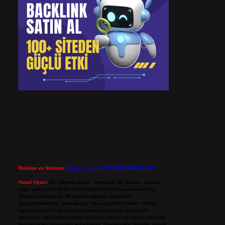
Reklam ve İletişim:
Skype: live:.cid.575569c608265c69
Yasal Uyarı:
Bu internet sitesi, herhangi bir marka, kurum
veya şahıs şirketi ile hiçbir bağlantısı bulunmamaktadır.
Sitede yalnızca kendi hazırladığımız makaleler
paylaşılmaktadır. Burada yer alan içerikler haber niteliği
taşımamakta olup, gerçek kurum ve kişiler hakkında
paylaşım yapılmamaktadır. Gerçek kurum ve kişiler ile isim
benzerlikleri tamamen tesadüfidir. Sitemizdeki bilgiler taslak