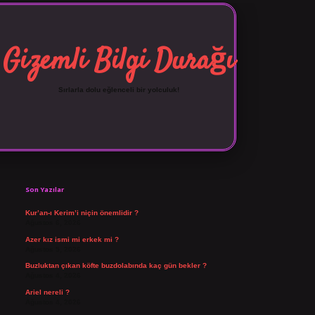
Gizemli Bilgi Durağı
Sırlarla dolu eğlenceli bir yolculuk!
Sidebar
vdcasino giriş
Son Yazılar
Kur’an-ı Kerim’i niçin önemlidir ?
Ağustos 6, 2026
Azer kız ismi mi erkek mi ?
Ağustos 5, 2026
Buzluktan çıkan köfte buzdolabında kaç gün bekler ?
Ağustos 4, 2026
Ariel nereli ?
Ağustos 4, 2026