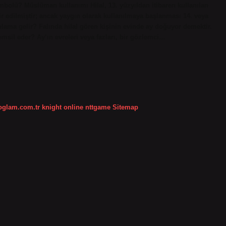
sembolü? Müslüman kullanımı Hilal, 13. yüzyıldan itibaren kullanılan
ir edilmiştir; ancak yaygın olarak kullanılmaya başlanması 14. veya
lama gelir? Falında hilal gören kişinin evinde ay doğuyor demektir.
temsil eder? Ay’ın evreleri veya fazları, bir gözlemci…
koglam.com.tr
knight online
nttgame
Sitemap