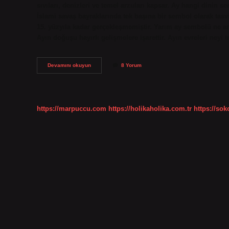
sıvıları, denizleri ve temel arzuları kapsar. Ay hangi dinin 
İslami savaş bayraklarında tek başına bir sembol olarak tasv
15. yüzyıla kadar gerçekleşmemiştir. Yarım ay sembolü ne an
Ayın doğuşu hayırlı gelişmelere işarettir. Ayın evreleri neyi 
Ay
Devamını okuyun
8 Yorum
Sembolü
Neyi
Ifade
Eder
https://marpuccu.com
https://holikaholika.com.tr
https://so