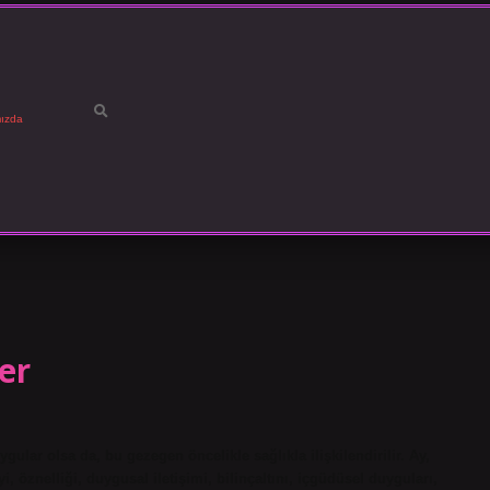
ızda
er
ular olsa da, bu gezegen öncelikle sağlıkla ilişkilendirilir. Ay,
, öznelliği, duygusal iletişimi, bilinçaltını, içgüdüsel duyguları,