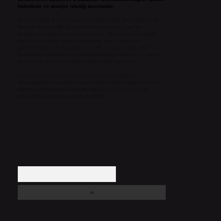
halindedir ve tavsiye niteliği taşımazlar.
Sitemiz, 5651 Sayılı Kanun gereğince Bilgi Teknolojileri ve
İletişim Kurumu (BTK) tarafından onaylanmış bir Yer
Sağlayıcı olarak hizmet vermektedir. Bu nedenle, sitedeki
içerikleri proaktif olarak denetleme veya araştırma
yükümlülüğümüz bulunmamaktadır. Ancak, üyelerimiz
yazdıkları içeriklerin sorumluluğunu taşımakta olup, siteye
üye olarak bu sorumluluğu kabul etmiş sayılırlar.
Hukuka ve yasal düzenlemelere aykırı olduğunu
düşündüğünüz içerikleri,
backlinkpanelicomtr@gmail.com
adresine bildirmeniz halinde, ilgili içerikler yasal süre
içerisinde sitemizden kaldırılacaktır.
Arama