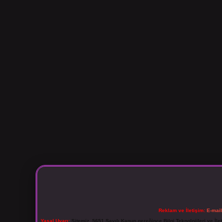
Reklam ve İletişim:
E-mai
Yasal Uyarı:
Sitemiz, 5651 Sayılı Kanun gereğince Bilgi Teknolojileri ve İl