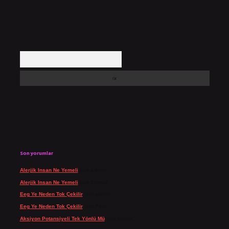
Arama
Son yorumlar
Alerjik Insan Ne Yemeli
için
admin
Alerjik Insan Ne Yemeli
için
Şengül
Eeg Ye Neden Tok Çekilir
için
admin
Eeg Ye Neden Tok Çekilir
için
Pala
Aksiyon Potansiyeli Tek Yönlü Mü
için
admin