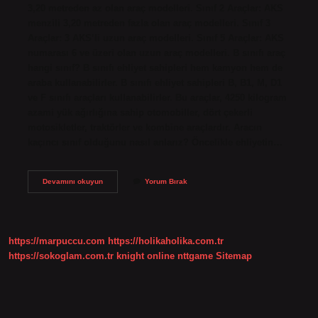
3,20 metreden az olan araç modelleri. Sınıf 2 Araçlar: AKS
menzili 3,20 metreden fazla olan araç modelleri. Sınıf 3
Araçlar: 3 AKS’li uzun araç modelleri. Sınıf 5 Araçlar: AKS
numarası 6 ve üzeri olan uzun araç modelleri. B sınıfı araç
hangi sınıf? B sınıfı ehliyet sahipleri hem kamyon hem de
araba kullanabilirler. B sınıfı ehliyet sahipleri B, B1, M, D1
ve F sınıfı araçları kullanabilirler. Bu araçlar, 4250 kilogram
azami yük ağırlığına sahip otomobiller, dört çekerli
motosikletler, traktörler ve kombine araçlardır. Aracın
kaçıncı sınıf olduğunu nasıl anlarız? Öncelikle ehliyetin…
Hangi
Devamını okuyun
Yorum Bırak
Araba
Hangi
Sınıf
https://marpuccu.com
https://holikaholika.com.tr
https://sokoglam.com.tr
knight online
nttgame
Sitemap