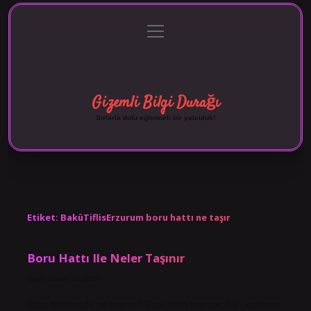
menüyü
Anasayfa
Gizlilik Politikası
Yasal Uyarı
aç
Hakkımızda
Gizemli Bilgi Durağı
Sırlarla dolu eğlenceli bir yolculuk!
Etiket:
BaküTiflisErzurum boru hattı ne taşır
Boru Hattı Ile Neler Taşınır
Tarih: Kasım 10, 2024
Boru hatlarında ne taşınır? Boru hattı taşımacılığı, malların