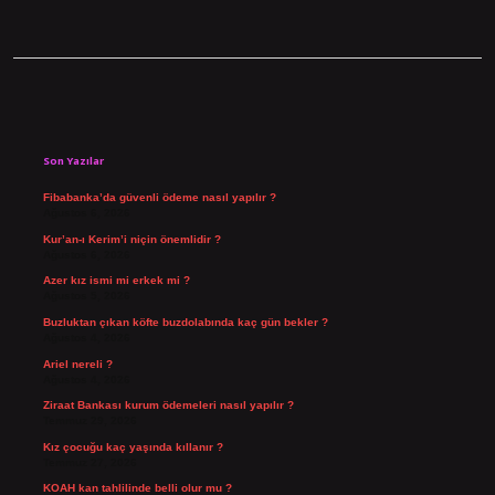
Sidebar
Son Yazılar
Fibabanka’da güvenli ödeme nasıl yapılır ?
Ağustos 6, 2026
Kur’an-ı Kerim’i niçin önemlidir ?
Ağustos 6, 2026
Azer kız ismi mi erkek mi ?
Ağustos 5, 2026
Buzluktan çıkan köfte buzdolabında kaç gün bekler ?
Ağustos 4, 2026
Ariel nereli ?
Ağustos 4, 2026
Ziraat Bankası kurum ödemeleri nasıl yapılır ?
Temmuz 29, 2026
Kız çocuğu kaç yaşında kıllanır ?
Temmuz 27, 2026
KOAH kan tahlilinde belli olur mu ?