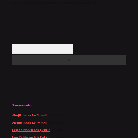
içerikler yasal süre içerisinde sitemizden kaldırılacaktır.
Arama
Son yorumlar
Alerjik Insan Ne Yemeli
için
admin
Alerjik Insan Ne Yemeli
için
Şengül
Eeg Ye Neden Tok Çekilir
için
admin
Eeg Ye Neden Tok Çekilir
için
Pala