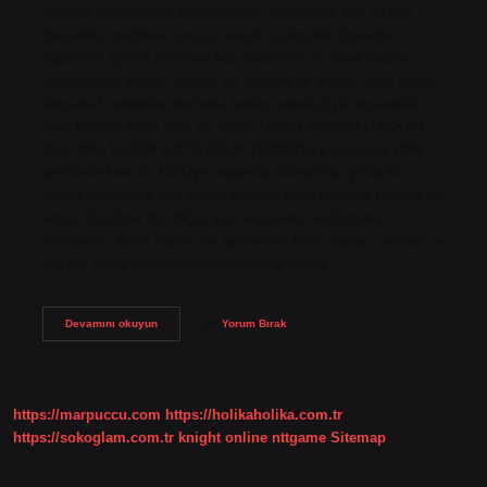
borular kullanılarak taşınmasıdır. Genellikle sıvı ve gaz
halindeki maddeler taşınır, ancak pnömatik tüplerde
kapsüller içinde bulunan katı maddeler de hava basıncı
kullanılarak taşınır. Gazlar ve sıvılara ek olarak, bazı kararlı
kimyasal maddeler de boru hatları aracılığıyla taşınabilir.
İran Türkiye boru hattı ne taşır? DOĞU ANADOLU DOĞAL
GAZ ANA İLETİM HATTI (İRAN-TÜRKİYE) 8 Ağustos 1996
tarihinde İran ile Türkiye arasında Tahran’da, yılda 10
milyar metreküp İran doğal gazının boru hattıyla Türkiye’ye
arzını öngören bir doğal gaz alım-satım anlaşması
imzalandı. Boru hatları ne işe yarar? Boru hatları, sıvıları ve
gazları uzun mesafelerde ekonomik olarak…
Boru
Devamını okuyun
Yorum Bırak
Hattı
Ile
Neler
Taşınır
https://marpuccu.com
https://holikaholika.com.tr
https://sokoglam.com.tr
knight online
nttgame
Sitemap