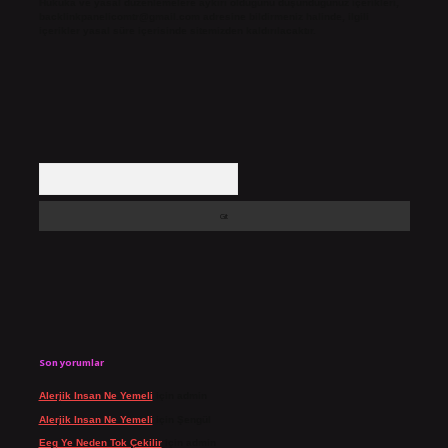
Hukuka ve yasal düzenlemelere aykırı olduğunu düşündüğünüz içerikleri,
backlinkpanelicomtr@gmail.com
adresine bildirmeniz halinde, ilgili
içerikler yasal süre içerisinde sitemizden kaldırılacaktır.
Arama
Son yorumlar
Alerjik Insan Ne Yemeli
için
admin
Alerjik Insan Ne Yemeli
için
Şengül
Eeg Ye Neden Tok Çekilir
için
admin