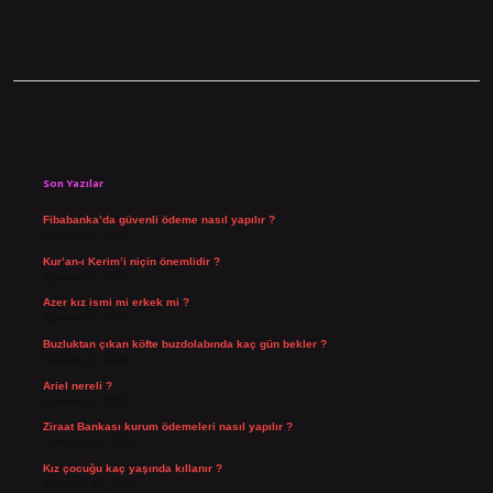
Sidebar
Son Yazılar
Fibabanka’da güvenli ödeme nasıl yapılır ?
Ağustos 6, 2026
Kur’an-ı Kerim’i niçin önemlidir ?
Ağustos 6, 2026
Azer kız ismi mi erkek mi ?
Ağustos 5, 2026
Buzluktan çıkan köfte buzdolabında kaç gün bekler ?
Ağustos 4, 2026
Ariel nereli ?
Ağustos 4, 2026
Ziraat Bankası kurum ödemeleri nasıl yapılır ?
Temmuz 29, 2026
Kız çocuğu kaç yaşında kıllanır ?
Temmuz 27, 2026