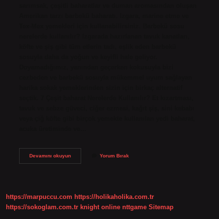
sarımsak, çeşitli baharatlar ve duman aromasından oluşan
Amerikan tarzı barbekü baharatı. Izgara, marine etme ve
Tex-Mex yemekleri için kullanabilirsiniz. Barbekü sosu
nerelerde kullanılır? Izgarada hazırlanan tavuk kanatları,
köfte ve şiş gibi tüm etlerin tadı, eşlik eden barbekü
sosuyla daha da yoğun ve keyifli hale geliyor.
Doyamadığımız, yanından geçerken kokusuyla bizi
cezbeden ve barbekü sosuyla mükemmel uyum sağlayan
harika sokak yemeklerinden sizin için birkaç alternatif
seçtik. 7 Çeşit baharat Nerelerde Kullanılır? Et kızartması,
tavuk ve sebze güveci, ciğer ezmesi, kağıt şiş, sini kebabı
veya çiğ köfte gibi birçok yemekte kullanılan yedi baharat,
acuka üretiminde ve…
Barbekü
Devamını okuyun
Yorum Bırak
Baharatı
Nerelerde
Kullanılır
https://marpuccu.com
https://holikaholika.com.tr
https://sokoglam.com.tr
knight online
nttgame
Sitemap