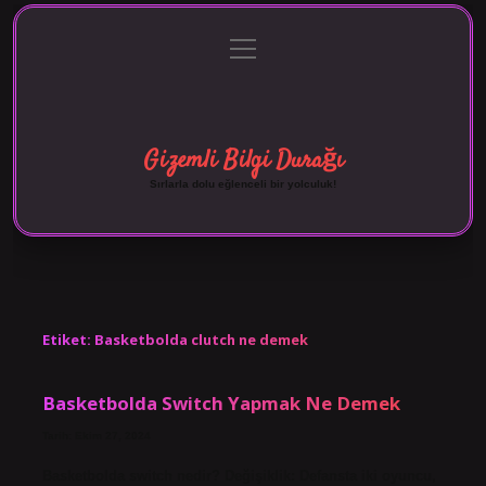
menüyü
Anasayfa
Gizlilik Politikası
Yasal Uyarı
aç
Hakkımızda
Gizemli Bilgi Durağı
Sırlarla dolu eğlenceli bir yolculuk!
Etiket:
Basketbolda clutch ne demek
Basketbolda Switch Yapmak Ne Demek
Tarih: Ekim 27, 2024
Basketbolda switch nedir? Değişiklik: Defansta iki oyuncu,