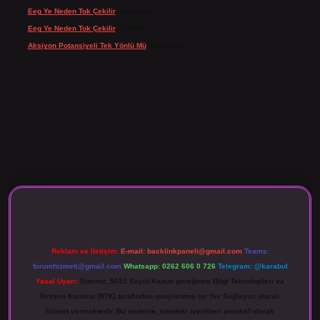
Eeg Ye Neden Tok Çekilir
için
admin
Eeg Ye Neden Tok Çekilir
için
Pala
Aksiyon Potansiyeli Tek Yönlü Mü
için
admin
 giriş
Reklam ve İletişim:
E-mail:
backlinkpaneli@gmail.com
Teams:
forumhizmeti@gmail.com
Whatsapp: 0262 606 0 726
Telegram: @karabul
Yasal Uyarı:
Sitemiz, 5651 Sayılı Kanun gereğince Bilgi Teknolojileri ve
İletişim Kurumu (BTK) tarafından onaylanmış bir Yer Sağlayıcı olarak
hizmet vermektedir. Bu nedenle, sitedeki içerikleri proaktif olarak