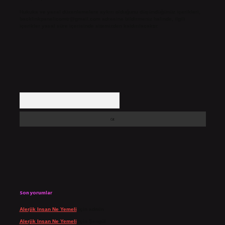
Hukuka ve yasal düzenlemelere aykırı olduğunu düşündüğünüz içerikleri,
backlinkpanelicomtr@gmail.com
adresine bildirmeniz halinde, ilgili
içerikler yasal süre içerisinde sitemizden kaldırılacaktır.
Arama
Son yorumlar
Alerjik Insan Ne Yemeli
için
admin
Alerjik Insan Ne Yemeli
için
Şengül