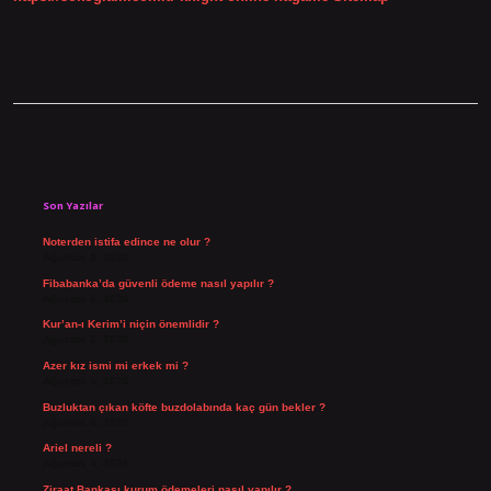
Sidebar
Son Yazılar
Noterden istifa edince ne olur ?
Ağustos 8, 2026
Fibabanka’da güvenli ödeme nasıl yapılır ?
Ağustos 6, 2026
Kur’an-ı Kerim’i niçin önemlidir ?
Ağustos 6, 2026
Azer kız ismi mi erkek mi ?
Ağustos 5, 2026
Buzluktan çıkan köfte buzdolabında kaç gün bekler ?
Ağustos 4, 2026
Ariel nereli ?
Ağustos 4, 2026
Ziraat Bankası kurum ödemeleri nasıl yapılır ?