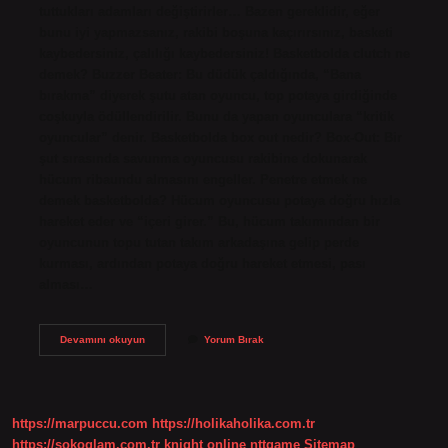
tuttukları adamları değiştirirler… Bazen gereklidir, eğer
bunu iyi yapmazsanız, rakibi boşuna kaçırırsınız, basketi
kaybedersiniz, çalılığı kaybedersiniz! Basketbolda clutch ne
demek? Buzzer Beater: Bu düdük çaldığında, “Bana
bırakma” diyerek şutu atan oyuncu, top potaya girdiğinde
coşkuyla ödüllendirilir. Bunu da yapan oyunculara “kritik
oyuncular” denir. Basketbolda box out nedir? Box-Out: Bir
şut sırasında savunma oyuncusu rakibine dokunarak
hücum ribaundu almasını engeller. Penetre etmek ne
demek basketbolda? Hücum oyuncusu potaya doğru hızla
hareket eder ve “içeri girer.” Bu, hücum takımından bir
oyuncunun topu tutan takım arkadaşına gelip perde
kurması, ardından potaya doğru hareket etmesi, pası
alması…
Basketbolda
Devamını okuyun
Yorum Bırak
Switch
Yapmak
Ne
Demek
https://marpuccu.com
https://holikaholika.com.tr
https://sokoglam.com.tr
knight online
nttgame
Sitemap