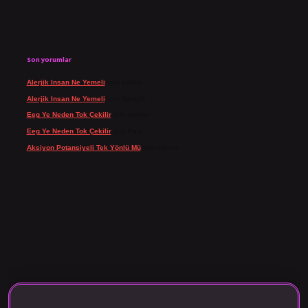
Son yorumlar
Alerjik Insan Ne Yemeli
için
admin
Alerjik Insan Ne Yemeli
için
Şengül
Eeg Ye Neden Tok Çekilir
için
admin
Eeg Ye Neden Tok Çekilir
için
Pala
Aksiyon Potansiyeli Tek Yönlü Mü
için
admin
 giriş