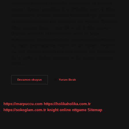
oynanır ve gerekirse beraberliği bozmak için ek devreler
oynanır. Oyunlar genellikle 15 ila 20 dakika sürer. İki takım
arasındaki bir oyunun sonucunu belirlemek için genellikle
üç maçlık (veya hatta beş maçlık) bir seri oynanır. Oyun beş
devre boyunca oynanır ve gerekirse ek devreler oynanır.
Oyunlar genellikle 15 ila 20 dakika sürer. İki takım
arasındaki bir oyunun sonucunu belirlemek için genellikle
üç maçlık (veya hatta beş maçlık) bir seri oynanır. Beyzbol
kaç set? Beyzbol genellikle 9 sette oynanır. Her iki takımın
da her sette bir defans oyuncusu ve bir hücum oyuncusu
vardır.…
Beyzbol
Devamını okuyun
Yorum Bırak
Kacta
Bitiyor
https://marpuccu.com
https://holikaholika.com.tr
https://sokoglam.com.tr
knight online
nttgame
Sitemap