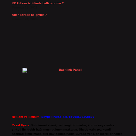
KOAH kan tahlilinde belli olur mu ?
Temmuz 25, 2026
After partide ne giyilir ?
Temmuz 24, 2026
Reklam ve İletişim:
Skype: live:.cid.575569c608265c69
Yasal Uyarı:
Bu internet sitesi, herhangi bir marka, kurum veya şahıs
şirketi ile hiçbir bağlantısı bulunmamaktadır. Sitede yalnızca kendi
hazırladığımız makaleler paylaşılmaktadır. Burada yer alan içerikler haber