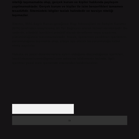
niteliği taşımamakta olup, gerçek kurum ve kişiler hakkında paylaşım
yapılmamaktadır. Gerçek kurum ve kişiler ile isim benzerlikleri tamamen
tesadüfidir. Sitemizdeki bilgiler taslak halindedir ve tavsiye niteliği
taşımazlar.
Sitemiz, 5651 Sayılı Kanun gereğince Bilgi Teknolojileri ve İletişim Kurumu
(BTK) tarafından onaylanmış bir Yer Sağlayıcı olarak hizmet vermektedir. Bu
nedenle, sitedeki içerikleri proaktif olarak denetleme veya araştırma
yükümlülüğümüz bulunmamaktadır. Ancak, üyelerimiz yazdıkları içeriklerin
sorumluluğunu taşımakta olup, siteye üye olarak bu sorumluluğu kabul
etmiş sayılırlar.
Hukuka ve yasal düzenlemelere aykırı olduğunu düşündüğünüz içerikleri,
backlinkpanelicomtr@gmail.com
adresine bildirmeniz halinde, ilgili
içerikler yasal süre içerisinde sitemizden kaldırılacaktır.
Arama