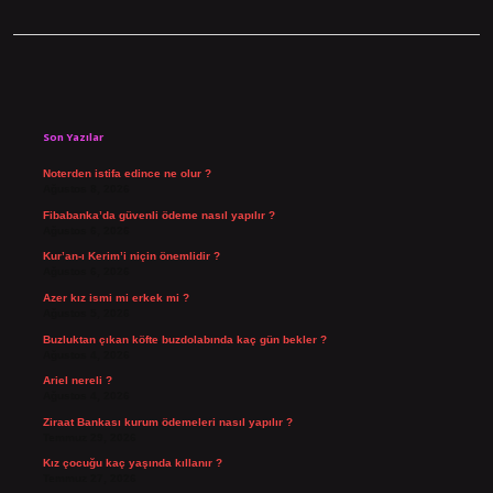
Sidebar
Son Yazılar
Noterden istifa edince ne olur ?
Ağustos 8, 2026
Fibabanka’da güvenli ödeme nasıl yapılır ?
Ağustos 6, 2026
Kur’an-ı Kerim’i niçin önemlidir ?
Ağustos 6, 2026
Azer kız ismi mi erkek mi ?
Ağustos 5, 2026
Buzluktan çıkan köfte buzdolabında kaç gün bekler ?
Ağustos 4, 2026
Ariel nereli ?
Ağustos 4, 2026
Ziraat Bankası kurum ödemeleri nasıl yapılır ?
Temmuz 29, 2026
Kız çocuğu kaç yaşında kıllanır ?
Temmuz 27, 2026