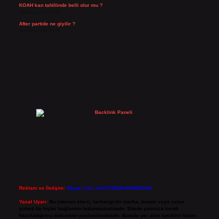
KOAH kan tahlilinde belli olur mu ?
Temmuz 25, 2026
After partide ne giyilir ?
Temmuz 24, 2026
Reklam ve İletişim:
Skype: live:.cid.575569c608265c69
Yasal Uyarı:
Bu internet sitesi, herhangi bir marka, kurum veya şahıs
şirketi ile hiçbir bağlantısı bulunmamaktadır. Sitede yalnızca kendi
hazırladığımız makaleler paylaşılmaktadır. Burada yer alan içerikler haber