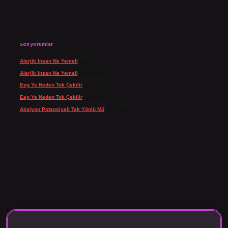
Son yorumlar
Alerjik Insan Ne Yemeli
için
admin
Alerjik Insan Ne Yemeli
için
Şengül
Eeg Ye Neden Tok Çekilir
için
admin
Eeg Ye Neden Tok Çekilir
için
Pala
Aksiyon Potansiyeli Tek Yönlü Mü
için
admin
 giriş