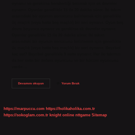
oynanır ve gerekirse beraberliği bozmak için ek devreler
oynanır. Oyunlar genellikle 15 ila 20 dakika sürer. İki takım
arasındaki bir oyunun sonucunu belirlemek için genellikle
üç maçlık (veya hatta beş maçlık) bir seri oynanır. Oyun beş
devre boyunca oynanır ve gerekirse ek devreler oynanır.
Oyunlar genellikle 15 ila 20 dakika sürer. İki takım
arasındaki bir oyunun sonucunu belirlemek için genellikle
üç maçlık (veya hatta beş maçlık) bir seri oynanır. Beyzbol
kaç set? Beyzbol genellikle 9 sette oynanır. Her iki takımın
da her sette bir defans oyuncusu ve bir hücum oyuncusu
vardır.…
Beyzbol
Devamını okuyun
Yorum Bırak
Kacta
Bitiyor
https://marpuccu.com
https://holikaholika.com.tr
https://sokoglam.com.tr
knight online
nttgame
Sitemap