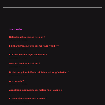
Sidebar
Son Yazılar
Noterden istifa edince ne olur ?
Ağustos 8, 2026
Fibabanka’da güvenli ödeme nasıl yapılır ?
Ağustos 6, 2026
Kur’an-ı Kerim’i niçin önemlidir ?
Ağustos 6, 2026
Azer kız ismi mi erkek mi ?
Ağustos 5, 2026
Buzluktan çıkan köfte buzdolabında kaç gün bekler ?
Ağustos 4, 2026
Ariel nereli ?
Ağustos 4, 2026
Ziraat Bankası kurum ödemeleri nasıl yapılır ?
Temmuz 29, 2026
Kız çocuğu kaç yaşında kıllanır ?
Temmuz 27, 2026