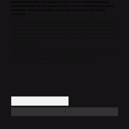
niteliği taşımamakta olup, gerçek kurum ve kişiler hakkında paylaşım
yapılmamaktadır. Gerçek kurum ve kişiler ile isim benzerlikleri tamamen
tesadüfidir. Sitemizdeki bilgiler taslak halindedir ve tavsiye niteliği
taşımazlar.
Sitemiz, 5651 Sayılı Kanun gereğince Bilgi Teknolojileri ve İletişim Kurumu
(BTK) tarafından onaylanmış bir Yer Sağlayıcı olarak hizmet vermektedir. Bu
nedenle, sitedeki içerikleri proaktif olarak denetleme veya araştırma
yükümlülüğümüz bulunmamaktadır. Ancak, üyelerimiz yazdıkları içeriklerin
sorumluluğunu taşımakta olup, siteye üye olarak bu sorumluluğu kabul
etmiş sayılırlar.
Hukuka ve yasal düzenlemelere aykırı olduğunu düşündüğünüz içerikleri,
backlinkpanelicomtr@gmail.com
adresine bildirmeniz halinde, ilgili
içerikler yasal süre içerisinde sitemizden kaldırılacaktır.
Arama