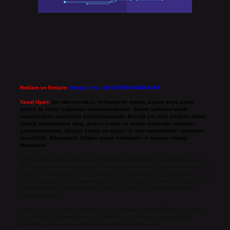
Reklam ve İletişim:
Skype: live:.cid.575569c608265c69
Yasal Uyarı:
Bu internet sitesi, herhangi bir marka, kurum veya şahıs
şirketi ile hiçbir bağlantısı bulunmamaktadır. Sitede yalnızca kendi
hazırladığımız makaleler paylaşılmaktadır. Burada yer alan içerikler haber
niteliği taşımamakta olup, gerçek kurum ve kişiler hakkında paylaşım
yapılmamaktadır. Gerçek kurum ve kişiler ile isim benzerlikleri tamamen
tesadüfidir. Sitemizdeki bilgiler taslak halindedir ve tavsiye niteliği
taşımazlar.
Sitemiz, 5651 Sayılı Kanun gereğince Bilgi Teknolojileri ve İletişim Kurumu
(BTK) tarafından onaylanmış bir Yer Sağlayıcı olarak hizmet vermektedir. Bu
nedenle, sitedeki içerikleri proaktif olarak denetleme veya araştırma
yükümlülüğümüz bulunmamaktadır. Ancak, üyelerimiz yazdıkları içeriklerin
sorumluluğunu taşımakta olup, siteye üye olarak bu sorumluluğu kabul
etmiş sayılırlar.
Hukuka ve yasal düzenlemelere aykırı olduğunu düşündüğünüz içerikleri,
backlinkpanelicomtr@gmail.com
adresine bildirmeniz halinde, ilgili
içerikler yasal süre içerisinde sitemizden kaldırılacaktır.