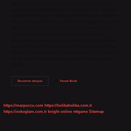
oynanır ve gerekirse beraberliği bozmak için ek devreler
oynanır. Oyunlar genellikle 15 ila 20 dakika sürer. İki takım
arasındaki bir oyunun sonucunu belirlemek için genellikle
üç maçlık (veya hatta beş maçlık) bir seri oynanır. Oyun beş
devre boyunca oynanır ve gerekirse ek devreler oynanır.
Oyunlar genellikle 15 ila 20 dakika sürer. İki takım
arasındaki bir oyunun sonucunu belirlemek için genellikle
üç maçlık (veya hatta beş maçlık) bir seri oynanır. Beyzbol
kaç set? Beyzbol genellikle 9 sette oynanır. Her iki takımın
da her sette bir defans oyuncusu ve bir hücum oyuncusu
vardır.…
Beyzbol
Devamını okuyun
Yorum Bırak
Kacta
Bitiyor
https://marpuccu.com
https://holikaholika.com.tr
https://sokoglam.com.tr
knight online
nttgame
Sitemap