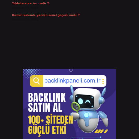
Yıldızlararası toz nedir ?
Temmuz 15, 2026
Kırmızı kalemle yazılan senet geçerli midir ?
Temmuz 14, 2026