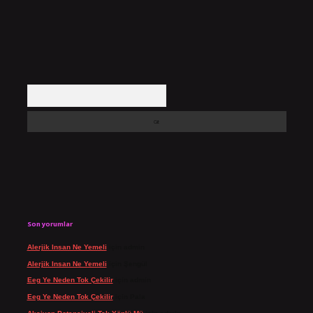
Arama
Son yorumlar
Alerjik Insan Ne Yemeli
için
admin
Alerjik Insan Ne Yemeli
için
Şengül
Eeg Ye Neden Tok Çekilir
için
admin
Eeg Ye Neden Tok Çekilir
için
Pala