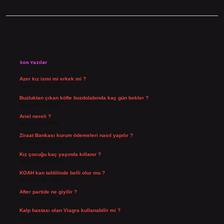
Sidebar
Son Yazılar
Azer kız ismi mi erkek mi ?
Ağustos 5, 2026
Buzluktan çıkan köfte buzdolabında kaç gün bekler ?
Ağustos 4, 2026
Ariel nereli ?
Ağustos 4, 2026
Ziraat Bankası kurum ödemeleri nasıl yapılır ?
Temmuz 29, 2026
Kız çocuğu kaç yaşında kıllanır ?
Temmuz 27, 2026
KOAH kan tahlilinde belli olur mu ?
Temmuz 25, 2026
After partide ne giyilir ?
Temmuz 24, 2026
Kalp hastası olan Viagra kullanabilir mi ?
Temmuz 23, 2026