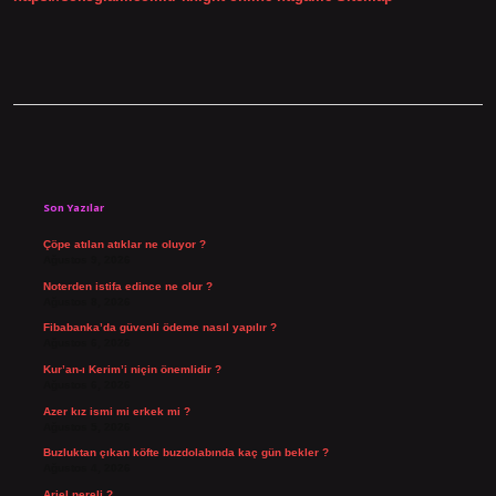
Sidebar
Son Yazılar
Çöpe atılan atıklar ne oluyor ?
Ağustos 9, 2026
Noterden istifa edince ne olur ?
Ağustos 8, 2026
Fibabanka’da güvenli ödeme nasıl yapılır ?
Ağustos 6, 2026
Kur’an-ı Kerim’i niçin önemlidir ?
Ağustos 6, 2026
Azer kız ismi mi erkek mi ?
Ağustos 5, 2026
Buzluktan çıkan köfte buzdolabında kaç gün bekler ?
Ağustos 4, 2026
Ariel nereli ?