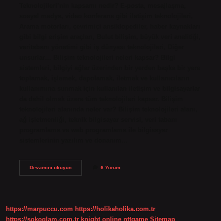
Teknolojileri’nin kapsamı nedir? E-posta, mesajlaşma,
sosyal medya, video konferans gibi iletişim teknolojileri,
Arama motorları, çevrimiçi ansiklopediler, haber kaynakları
gibi bilgi erişim araçları, Bulut bilişim, büyük veri analitiği,
veritabanı yönetimi gibi iş dünyası teknolojileri, Diğer
unsurlar… Bilişim teknolojileri neleri kapsar? Bilgi
sistemleri, bilgiyi ağlar üzerinden bir yerden başka bir yere
toplamak, işlemek, depolamak, iletmek ve kullanıcıların
kullanımına sunmak için kullanılan iletişim ve bilgisayarlar
da dahil olmak üzere tüm teknolojileri kapsar. Bilişim
teknolojileri alanında neler var? Bilişim teknolojileri alanı,
ağ işletmenliği, teknik bilgisayar servisi, veri tabanı
programlama ve web programlama ile bilgisayar
sistemlerinin yazılım ve donanım…
Bilişim
Devamını okuyun
6 Yorum
Teknolojilerinde
Neler
Var
https://marpuccu.com
https://holikaholika.com.tr
https://sokoglam.com.tr
knight online
nttgame
Sitemap