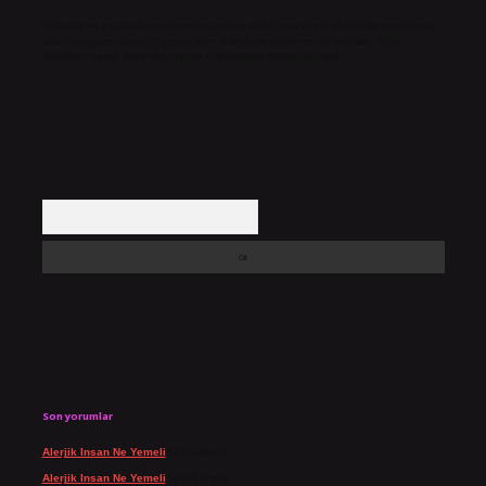
Hukuka ve yasal düzenlemelere aykırı olduğunu düşündüğünüz içerikleri,
backlinkpanelicomtr@gmail.com
adresine bildirmeniz halinde, ilgili
içerikler yasal süre içerisinde sitemizden kaldırılacaktır.
Arama
Son yorumlar
Alerjik Insan Ne Yemeli
için
admin
Alerjik Insan Ne Yemeli
için
Şengül