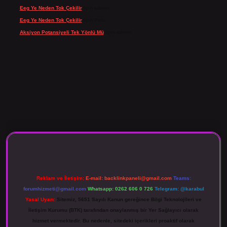
Eeg Ye Neden Tok Çekilir
için
admin
Eeg Ye Neden Tok Çekilir
için
Pala
Aksiyon Potansiyeli Tek Yönlü Mü
için
admin
 giriş
Reklam ve İletişim:
E-mail:
backlinkpaneli@gmail.com
Teams:
forumhizmeti@gmail.com
Whatsapp: 0262 606 0 726
Telegram: @karabul
Yasal Uyarı:
Sitemiz, 5651 Sayılı Kanun gereğince Bilgi Teknolojileri ve
İletişim Kurumu (BTK) tarafından onaylanmış bir Yer Sağlayıcı olarak
hizmet vermektedir. Bu nedenle, sitedeki içerikleri proaktif olarak