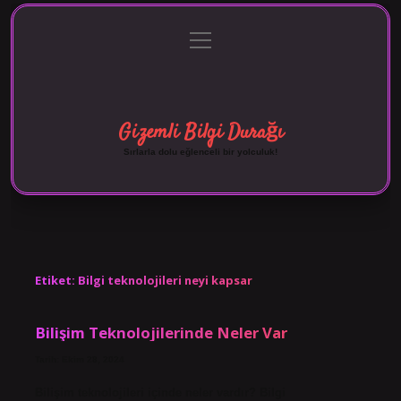
menüyü
Anasayfa
Gizlilik Politikası
Yasal Uyarı
aç
Hakkımızda
Gizemli Bilgi Durağı
Sırlarla dolu eğlenceli bir yolculuk!
Etiket:
Bilgi teknolojileri neyi kapsar
Bilişim Teknolojilerinde Neler Var
Tarih: Ekim 28, 2024
Bilişim teknolojileri içinde neler vardır? Bilgi