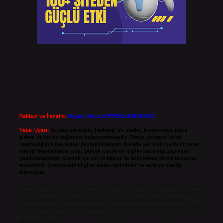
Reklam ve İletişim:
Skype: live:.cid.575569c608265c69
Yasal Uyarı:
Bu internet sitesi, herhangi bir marka, kurum veya şahıs
şirketi ile hiçbir bağlantısı bulunmamaktadır. Sitede yalnızca kendi
hazırladığımız makaleler paylaşılmaktadır. Burada yer alan içerikler haber
niteliği taşımamakta olup, gerçek kurum ve kişiler hakkında paylaşım
yapılmamaktadır. Gerçek kurum ve kişiler ile isim benzerlikleri tamamen
tesadüfidir. Sitemizdeki bilgiler taslak halindedir ve tavsiye niteliği
taşımazlar.
Sitemiz, 5651 Sayılı Kanun gereğince Bilgi Teknolojileri ve İletişim Kurumu
(BTK) tarafından onaylanmış bir Yer Sağlayıcı olarak hizmet vermektedir. Bu
nedenle, sitedeki içerikleri proaktif olarak denetleme veya araştırma
yükümlülüğümüz bulunmamaktadır. Ancak, üyelerimiz yazdıkları içeriklerin
sorumluluğunu taşımakta olup, siteye üye olarak bu sorumluluğu kabul
etmiş sayılırlar.