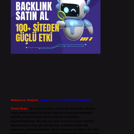
Reklam ve İletişim:
Skype: live:.cid.575569c608265c69
Yasal Uyarı:
Bu internet sitesi, herhangi bir marka, kurum
veya şahıs şirketi ile hiçbir bağlantısı bulunmamaktadır.
Sitede yalnızca kendi hazırladığımız makaleler
paylaşılmaktadır. Burada yer alan içerikler haber niteliği
taşımamakta olup, gerçek kurum ve kişiler hakkında
paylaşım yapılmamaktadır. Gerçek kurum ve kişiler ile isim
benzerlikleri tamamen tesadüfidir. Sitemizdeki bilgiler taslak