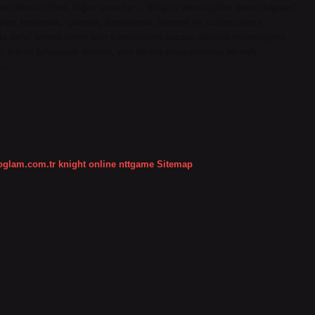
ası teknolojileri, Diğer unsurlar… Bilişim teknolojileri neleri kapsar?
r yere toplamak, işlemek, depolamak, iletmek ve kullanıcıların
a dahil olmak üzere tüm teknolojileri kapsar. Bilişim teknolojileri
ği, teknik bilgisayar servisi, veri tabanı programlama ve web
ım…
koglam.com.tr
knight online
nttgame
Sitemap