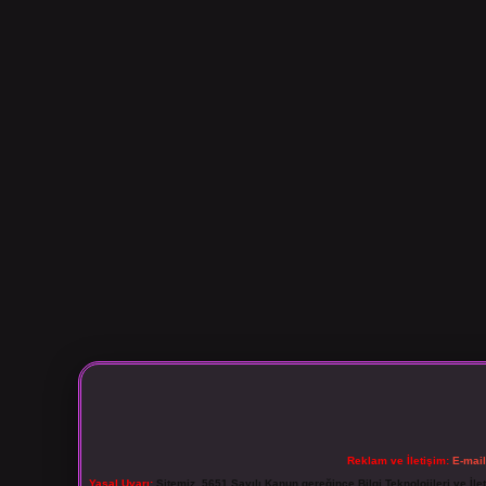
Reklam ve İletişim:
E-mai
Yasal Uyarı:
Sitemiz, 5651 Sayılı Kanun gereğince Bilgi Teknolojileri ve İl