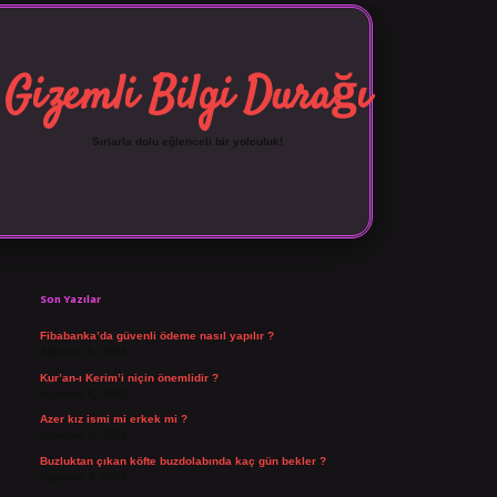
Gizemli Bilgi Durağı
Sırlarla dolu eğlenceli bir yolculuk!
Sidebar
vdcasino giriş
Son Yazılar
Fibabanka’da güvenli ödeme nasıl yapılır ?
Ağustos 6, 2026
Kur’an-ı Kerim’i niçin önemlidir ?
Ağustos 6, 2026
Azer kız ismi mi erkek mi ?
Ağustos 5, 2026
Buzluktan çıkan köfte buzdolabında kaç gün bekler ?
Ağustos 4, 2026