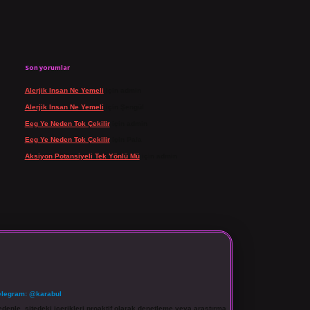
Son yorumlar
Alerjik Insan Ne Yemeli
için
admin
Alerjik Insan Ne Yemeli
için
Şengül
Eeg Ye Neden Tok Çekilir
için
admin
Eeg Ye Neden Tok Çekilir
için
Pala
Aksiyon Potansiyeli Tek Yönlü Mü
için
admin
elegram: @karabul
denle, sitedeki içerikleri proaktif olarak denetleme veya araştırma