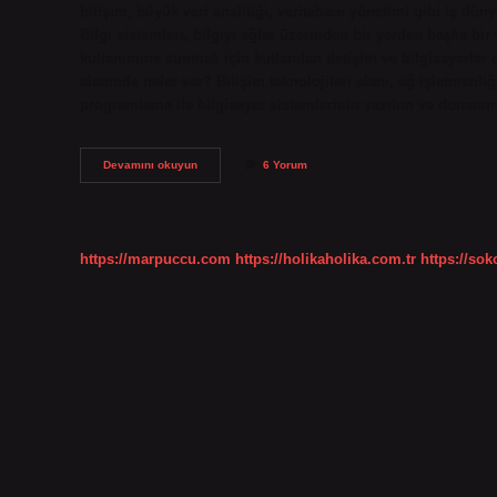
bilişim, büyük veri analitiği, veritabanı yönetimi gibi iş düny
Bilgi sistemleri, bilgiyi ağlar üzerinden bir yerden başka bi
kullanımına sunmak için kullanılan iletişim ve bilgisayarlar d
alanında neler var? Bilişim teknolojileri alanı, ağ işletmenli
programlama ile bilgisayar sistemlerinin yazılım ve donan
Bilişim
Devamını okuyun
6 Yorum
Teknolojilerinde
Neler
Var
https://marpuccu.com
https://holikaholika.com.tr
https://so