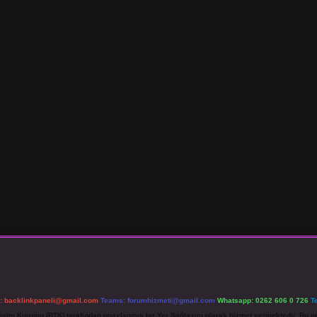
l:
backlinkpaneli@gmail.com
Teams:
forumhizmeti@gmail.com
Whatsapp: 0262 606 0 726
T
etişim Kurumu (BTK) tarafından onaylanmış bir Yer Sağlayıcı olarak hizmet vermektedir. Bu ne