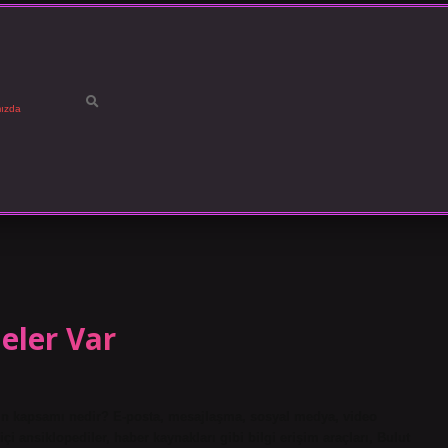
ızda
Neler Var
ri’nin kapsamı nedir? E-posta, mesajlaşma, sosyal medya, video
çi ansiklopediler, haber kaynakları gibi bilgi erişim araçları, Bulut