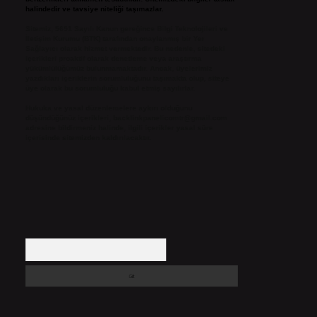
halindedir ve tavsiye niteliği taşımazlar.
Sitemiz, 5651 Sayılı Kanun gereğince Bilgi Teknolojileri ve
İletişim Kurumu (BTK) tarafından onaylanmış bir Yer
Sağlayıcı olarak hizmet vermektedir. Bu nedenle, sitedeki
içerikleri proaktif olarak denetleme veya araştırma
yükümlülüğümüz bulunmamaktadır. Ancak, üyelerimiz
yazdıkları içeriklerin sorumluluğunu taşımakta olup, siteye
üye olarak bu sorumluluğu kabul etmiş sayılırlar.
Hukuka ve yasal düzenlemelere aykırı olduğunu
düşündüğünüz içerikleri,
backlinkpanelicomtr@gmail.com
adresine bildirmeniz halinde, ilgili içerikler yasal süre
içerisinde sitemizden kaldırılacaktır.
Arama