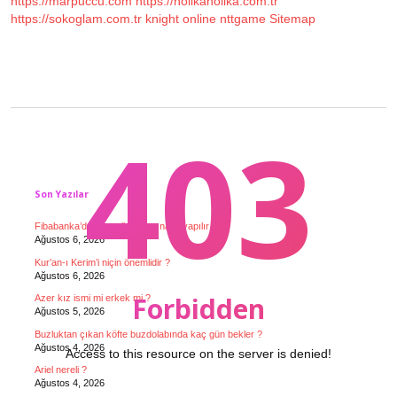
https://marpuccu.com
https://holikaholika.com.tr
https://sokoglam.com.tr
knight online
nttgame
Sitemap
403
Sidebar
Son Yazılar
Fibabanka’da güvenli ödeme nasıl yapılır ?
Ağustos 6, 2026
Kur’an-ı Kerim’i niçin önemlidir ?
Ağustos 6, 2026
Forbidden
Azer kız ismi mi erkek mi ?
Ağustos 5, 2026
Buzluktan çıkan köfte buzdolabında kaç gün bekler ?
Ağustos 4, 2026
Access to this resource on the server is denied!
Ariel nereli ?
Ağustos 4, 2026