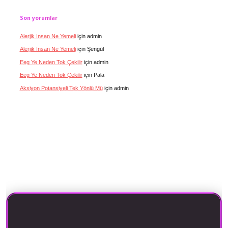
Son yorumlar
Alerjik Insan Ne Yemeli
için
admin
Alerjik Insan Ne Yemeli
için
Şengül
Eeg Ye Neden Tok Çekilir
için
admin
Eeg Ye Neden Tok Çekilir
için
Pala
Aksiyon Potansiyeli Tek Yönlü Mü
için
admin