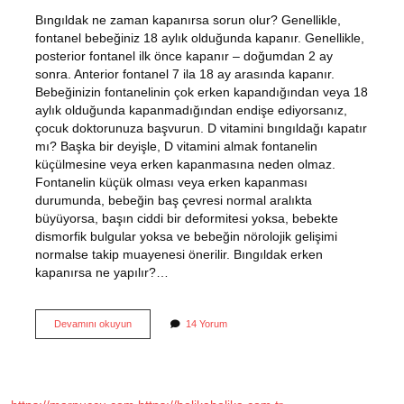
Bıngıldak ne zaman kapanırsa sorun olur? Genellikle,
fontanel bebeğiniz 18 aylık olduğunda kapanır. Genellikle,
posterior fontanel ilk önce kapanır – doğumdan 2 ay
sonra. Anterior fontanel 7 ila 18 ay arasında kapanır.
Bebeğinizin fontanelinin çok erken kapandığından veya 18
aylık olduğunda kapanmadığından endişe ediyorsanız,
çocuk doktorunuza başvurun. D vitamini bıngıldağı kapatır
mı? Başka bir deyişle, D vitamini almak fontanelin
küçülmesine veya erken kapanmasına neden olmaz.
Fontanelin küçük olması veya erken kapanması
durumunda, bebeğin baş çevresi normal aralıkta
büyüyorsa, başın ciddi bir deformitesi yoksa, bebekte
dismorfik bulgular yoksa ve bebeğin nörolojik gelişimi
normalse takip muayenesi önerilir. Bıngıldak erken
kapanırsa ne yapılır?…
Bıngıldak
Devamını okuyun
14 Yorum
Kaç
Yaşında
Kapanır