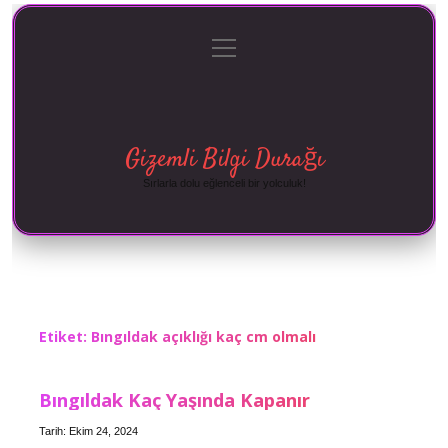
menüyü
Anasayfa
Gizlilik Politikası
Yasal Uyarı
aç
Hakkımızda
Gizemli Bilgi Durağı
Sırlarla dolu eğlenceli bir yolculuk!
Etiket:
Bıngıldak açıklığı kaç cm olmalı
Bıngıldak Kaç Yaşında Kapanır
Tarih: Ekim 24, 2024