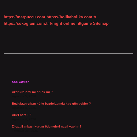
Bep
Aşağıdakilerden
Hangisi
https://marpuccu.com
https://holikaholika.com.tr
Tarafından
Hazırlanır
https://sokoglam.com.tr
knight online
nttgame
Sitemap
Sidebar
Son Yazılar
Azer kız ismi mi erkek mi ?
Ağustos 5, 2026
Buzluktan çıkan köfte buzdolabında kaç gün bekler ?
Ağustos 4, 2026
Ariel nereli ?
Ağustos 4, 2026
Ziraat Bankası kurum ödemeleri nasıl yapılır ?
Temmuz 29, 2026