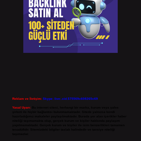
Reklam ve İletişim:
Skype: live:.cid.575569c608265c69
Yasal Uyarı:
Bu internet sitesi, herhangi bir marka, kurum veya şahıs
şirketi ile hiçbir bağlantısı bulunmamaktadır. Sitede yalnızca kendi
hazırladığımız makaleler paylaşılmaktadır. Burada yer alan içerikler haber
niteliği taşımamakta olup, gerçek kurum ve kişiler hakkında paylaşım
yapılmamaktadır. Gerçek kurum ve kişiler ile isim benzerlikleri tamamen
tesadüfidir. Sitemizdeki bilgiler taslak halindedir ve tavsiye niteliği
taşımazlar.