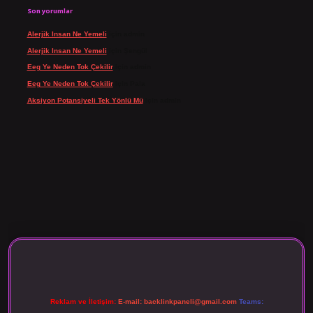
Son yorumlar
Alerjik Insan Ne Yemeli
için
admin
Alerjik Insan Ne Yemeli
için
Şengül
Eeg Ye Neden Tok Çekilir
için
admin
Eeg Ye Neden Tok Çekilir
için
Pala
Aksiyon Potansiyeli Tek Yönlü Mü
için
admin
sino giriş
Reklam ve İletişim:
E-mail:
backlinkpaneli@gmail.com
Teams: