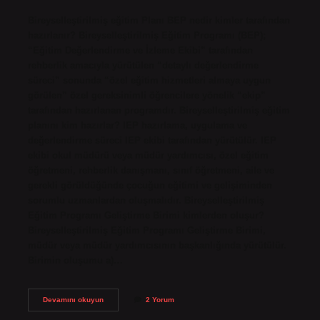
Bireyselleştirilmiş eğitim Planı BEP nedir kimler tarafından
hazırlanır? Bireyselleştirilmiş Eğitim Programı (BEP);
“Eğitim Değerlendirme ve İzleme Ekibi” tarafından
rehberlik amacıyla yürütülen “detaylı değerlendirme
süreci” sonunda “özel eğitim hizmetleri almaya uygun
görülen” özel gereksinimli öğrencilere yönelik “ekip”
tarafından hazırlanan programdır. Bireyselleştirilmiş eğitim
planını kim hazırlar? IEP hazırlama, uygulama ve
değerlendirme süreci IEP ekibi tarafından yürütülür. IEP
ekibi okul müdürü veya müdür yardımcısı, özel eğitim
öğretmeni, rehberlik danışmanı, sınıf öğretmeni, aile ve
gerekli görüldüğünde çocuğun eğitimi ve gelişiminden
sorumlu uzmanlardan oluşmalıdır. Bireyselleştirilmiş
Eğitim Programı Geliştirme Birimi kimlerden oluşur?
Bireyselleştirilmiş Eğitim Programı Geliştirme Birimi,
müdür veya müdür yardımcısının başkanlığında yürütülür.
Birimin oluşumu a)…
Bireyselleştirilmiş
Devamını okuyun
2 Yorum
Eğitim
Plânı