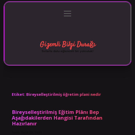
menüyü
Anasayfa
Gizlilik Politikası
Yasal Uyarı
aç
Hakkımızda
Gizemli Bilgi Durağı
Sırlarla dolu eğlenceli bir yolculuk!
Etiket:
Bireyselleştirilmiş öğretim plani nedir
Bireyselleştirilmiş Eğitim Plânı Bep
Aşağıdakilerden Hangisi Tarafından
Hazırlanır
Tarih: Eylül 18, 2024