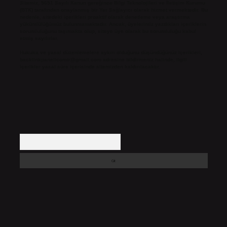
Sitemiz, 5651 Sayılı Kanun gereğince Bilgi Teknolojileri ve İletişim Kurumu
(BTK) tarafından onaylanmış bir Yer Sağlayıcı olarak hizmet vermektedir. Bu
nedenle, sitedeki içerikleri proaktif olarak denetleme veya araştırma
yükümlülüğümüz bulunmamaktadır. Ancak, üyelerimiz yazdıkları içeriklerin
sorumluluğunu taşımakta olup, siteye üye olarak bu sorumluluğu kabul
etmiş sayılırlar.
Hukuka ve yasal düzenlemelere aykırı olduğunu düşündüğünüz içerikleri,
backlinkpanelicomtr@gmail.com
adresine bildirmeniz halinde, ilgili
içerikler yasal süre içerisinde sitemizden kaldırılacaktır.
Arama