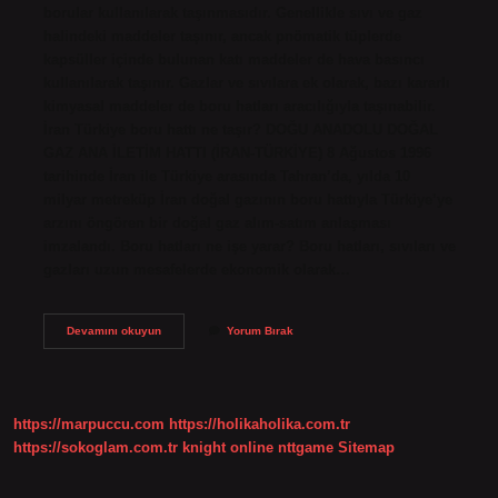
borular kullanılarak taşınmasıdır. Genellikle sıvı ve gaz
halindeki maddeler taşınır, ancak pnömatik tüplerde
kapsüller içinde bulunan katı maddeler de hava basıncı
kullanılarak taşınır. Gazlar ve sıvılara ek olarak, bazı kararlı
kimyasal maddeler de boru hatları aracılığıyla taşınabilir.
İran Türkiye boru hattı ne taşır? DOĞU ANADOLU DOĞAL
GAZ ANA İLETİM HATTI (İRAN-TÜRKİYE) 8 Ağustos 1996
tarihinde İran ile Türkiye arasında Tahran’da, yılda 10
milyar metreküp İran doğal gazının boru hattıyla Türkiye’ye
arzını öngören bir doğal gaz alım-satım anlaşması
imzalandı. Boru hatları ne işe yarar? Boru hatları, sıvıları ve
gazları uzun mesafelerde ekonomik olarak…
Boru
Devamını okuyun
Yorum Bırak
Hattı
Ile
Neler
Taşınır
https://marpuccu.com
https://holikaholika.com.tr
https://sokoglam.com.tr
knight online
nttgame
Sitemap