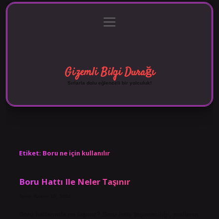
menüyü
Anasayfa
Gizlilik Politikası
Yasal Uyarı
aç
Hakkımızda
Gizemli Bilgi Durağı
Sırlarla dolu eğlenceli bir yolculuk!
Etiket:
Boru ne için kullanılır
Boru Hattı Ile Neler Taşınır
Tarih: Kasım 10, 2024
Boru hatlarında ne taşınır? Boru hattı taşımacılığı, malların