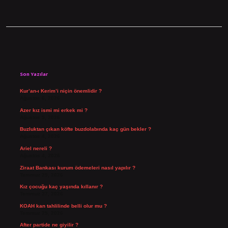
Sidebar
Son Yazılar
Kur’an-ı Kerim’i niçin önemlidir ?
Ağustos 6, 2026
Azer kız ismi mi erkek mi ?
Ağustos 5, 2026
Buzluktan çıkan köfte buzdolabında kaç gün bekler ?
Ağustos 4, 2026
Ariel nereli ?
Ağustos 4, 2026
Ziraat Bankası kurum ödemeleri nasıl yapılır ?
Temmuz 29, 2026
Kız çocuğu kaç yaşında kıllanır ?
Temmuz 27, 2026
KOAH kan tahlilinde belli olur mu ?
Temmuz 25, 2026
After partide ne giyilir ?