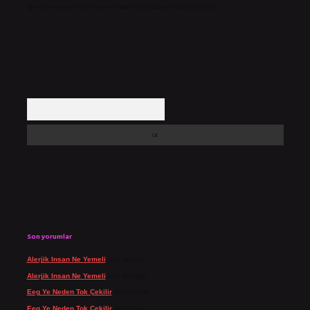
içerikler yasal süre içerisinde sitemizden kaldırılacaktır.
Arama
Son yorumlar
Alerjik Insan Ne Yemeli
için
admin
Alerjik Insan Ne Yemeli
için
Şengül
Eeg Ye Neden Tok Çekilir
için
admin
Eeg Ye Neden Tok Çekilir
için
Pala