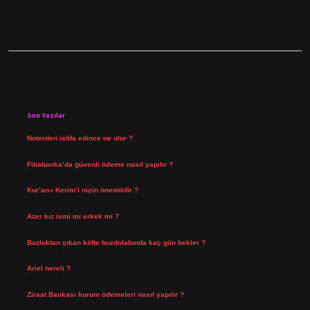
Sidebar
Son Yazılar
Noterden istifa edince ne olur ?
Ağustos 8, 2026
Fibabanka’da güvenli ödeme nasıl yapılır ?
Ağustos 6, 2026
Kur’an-ı Kerim’i niçin önemlidir ?
Ağustos 6, 2026
Azer kız ismi mi erkek mi ?
Ağustos 5, 2026
Buzluktan çıkan köfte buzdolabında kaç gün bekler ?
Ağustos 4, 2026
Ariel nereli ?
Ağustos 4, 2026
Ziraat Bankası kurum ödemeleri nasıl yapılır ?
Temmuz 29, 2026