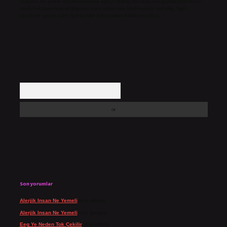
Hukuka ve yasal düzenlemelere aykırı olduğunu düşündüğünüz içerikleri,
backlinkpanelicomtr@gmail.com
adresine bildirmeniz halinde, ilgili
içerikler yasal süre içerisinde sitemizden kaldırılacaktır.
Arama
Son yorumlar
Alerjik Insan Ne Yemeli
için
admin
Alerjik Insan Ne Yemeli
için
Şengül
Eeg Ye Neden Tok Çekilir
için
admin