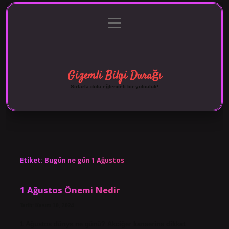
menüyü
Anasayfa
Gizlilik Politikası
Yasal Uyarı
aç
Hakkımızda
Gizemli Bilgi Durağı
Sırlarla dolu eğlenceli bir yolculuk!
Etiket:
Bugün ne gün 1 Ağustos
1 Ağustos Önemi Nedir
Tarih: Kasım 10, 2024
1 Ağustos dünya ne günü? Akciğer kanserine dikkat