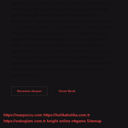
çekmek ve bu ciddi hastalıktan etkilenen insanlara destek
olmak amacıyla bu yıl çalışanlarımız arasında “Birlikte
Daha Güçlüyüz: Akciğer Kanseri Farkındalığı İçin
Birleşiyoruz” sloganıyla farkındalık yaratmaya çalışıyoruz.
1 Ağustos’ta ne oldu? 1 Ağustos 1619 – İlk Afrikalı köleler
Virginia, Jamestown’a getirildi. 1774 – İngiliz kimyager
Joseph Priestley oksijen gazını (dioksijen, O2) keşfetti.
1902 – Amerika Birleşik Devletleri, Panama Kanalı’nın
haklarını Fransa’dan satın aldı ve kanalın inşasına başladı.
1 Ağustos’un anlamı ne? Dönüş Günü Kutlamaları: 1
Ağustos’un Anlamı ve Önemi 1 Ağustos, Adıge halkı için
özel bir anlamı olan Anavatana Dönüş Günü olarak
kutlanmaktadır.…
1
Devamını okuyun
Yorum Bırak
Ağustos
Önemi
Nedir
https://marpuccu.com
https://holikaholika.com.tr
https://sokoglam.com.tr
knight online
nttgame
Sitemap