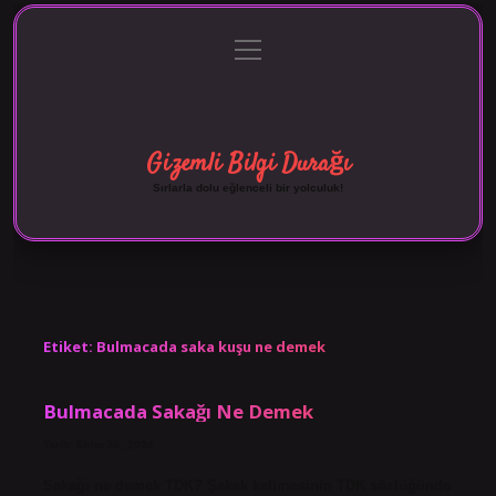
menüyü
Anasayfa
Gizlilik Politikası
Yasal Uyarı
aç
Hakkımızda
Gizemli Bilgi Durağı
Sırlarla dolu eğlenceli bir yolculuk!
Etiket:
Bulmacada saka kuşu ne demek
Bulmacada Sakağı Ne Demek
Tarih: Ekim 26, 2024
Sakağı ne demek TDK? Şakak kelimesinin TDK sözlüğünde