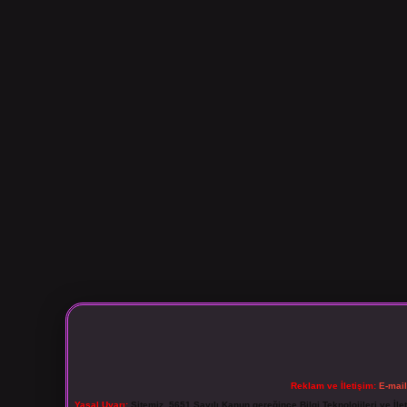
Reklam ve İletişim:
E-mai
Yasal Uyarı:
Sitemiz, 5651 Sayılı Kanun gereğince Bilgi Teknolojileri ve İl