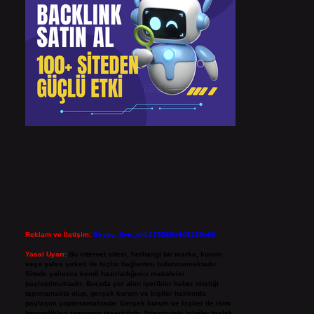
Reklam ve İletişim:
Skype: live:.cid.575569c608265c69
Yasal Uyarı:
Bu internet sitesi, herhangi bir marka, kurum
veya şahıs şirketi ile hiçbir bağlantısı bulunmamaktadır.
Sitede yalnızca kendi hazırladığımız makaleler
paylaşılmaktadır. Burada yer alan içerikler haber niteliği
taşımamakta olup, gerçek kurum ve kişiler hakkında
paylaşım yapılmamaktadır. Gerçek kurum ve kişiler ile isim
benzerlikleri tamamen tesadüfidir. Sitemizdeki bilgiler taslak