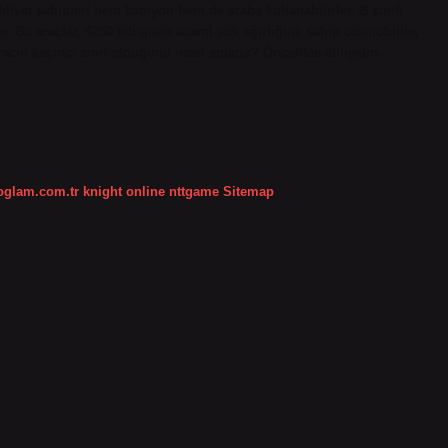
ehliyet sahipleri hem kamyon hem de araba kullanabilirler. B sınıfı
rler. Bu araçlar, 4250 kilogram azami yük ağırlığına sahip otomobiller,
Aracın kaçıncı sınıf olduğunu nasıl anlarız? Öncelikle ehliyetin…
koglam.com.tr
knight online
nttgame
Sitemap