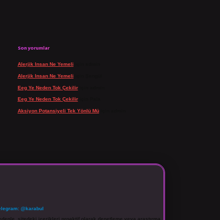
Son yorumlar
Alerjik Insan Ne Yemeli
için
admin
Alerjik Insan Ne Yemeli
için
Şengül
Eeg Ye Neden Tok Çekilir
için
admin
Eeg Ye Neden Tok Çekilir
için
Pala
Aksiyon Potansiyeli Tek Yönlü Mü
için
admin
elegram: @karabul
denle, sitedeki içerikleri proaktif olarak denetleme veya araştırma