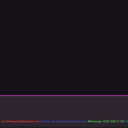
l:
backlinkpaneli@gmail.com
Teams:
forumhizmeti@gmail.com
Whatsapp: 0262 606 0 726
T
etişim Kurumu (BTK) tarafından onaylanmış bir Yer Sağlayıcı olarak hizmet vermektedir. Bu ne