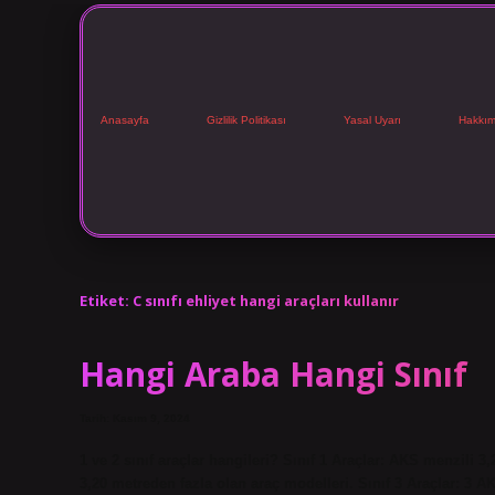
Anasayfa
Gizlilik Politikası
Yasal Uyarı
Hakkım
Etiket:
C sınıfı ehliyet hangi araçları kullanır
Hangi Araba Hangi Sınıf
Tarih: Kasım 9, 2024
1 ve 2 sınıf araçlar hangileri? Sınıf 1 Araçlar: AKS menzili 
3,20 metreden fazla olan araç modelleri. Sınıf 3 Araçlar: 3 A