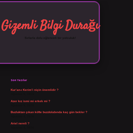
Gizemli Bilgi Durağı
Sırlarla dolu eğlenceli bir yolculuk!
Sidebar
vdcasino giriş
Son Yazılar
Kur’an-ı Kerim’i niçin önemlidir ?
Ağustos 6, 2026
Azer kız ismi mi erkek mi ?
Ağustos 5, 2026
Buzluktan çıkan köfte buzdolabında kaç gün bekler ?
Ağustos 4, 2026
Ariel nereli ?
Ağustos 4, 2026