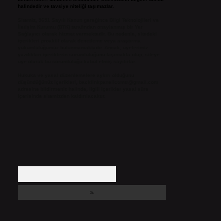
halindedir ve tavsiye niteliği taşımazlar.
Sitemiz, 5651 Sayılı Kanun gereğince Bilgi Teknolojileri ve
İletişim Kurumu (BTK) tarafından onaylanmış bir Yer
Sağlayıcı olarak hizmet vermektedir. Bu nedenle, sitedeki
içerikleri proaktif olarak denetleme veya araştırma
yükümlülüğümüz bulunmamaktadır. Ancak, üyelerimiz
yazdıkları içeriklerin sorumluluğunu taşımakta olup, siteye
üye olarak bu sorumluluğu kabul etmiş sayılırlar.
Hukuka ve yasal düzenlemelere aykırı olduğunu
düşündüğünüz içerikleri,
backlinkpanelicomtr@gmail.com
adresine bildirmeniz halinde, ilgili içerikler yasal süre
içerisinde sitemizden kaldırılacaktır.
Arama