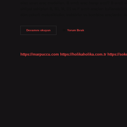
olan uzun araç modelleri. B sınıfı araç hangi sınıf? B sınıfı 
ehliyet sahipleri B, B1, M, D1 ve F sınıfı araçları kullanabili
dört çekerli motosikletler, traktörler ve kombine araçlardır. 
Hangi
Devamını okuyun
Yorum Bırak
Araba
Hangi
Sınıf
https://marpuccu.com
https://holikaholika.com.tr
https://so