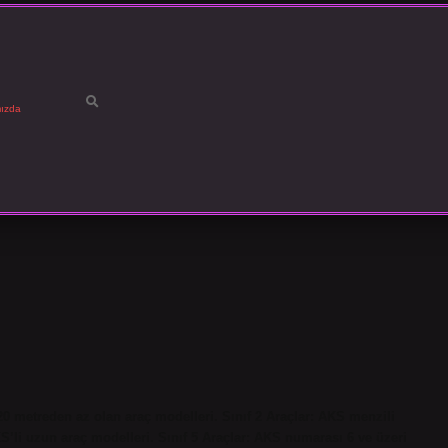
ızda
3,20 metreden az olan araç modelleri. Sınıf 2 Araçlar: AKS menzili
KS’li uzun araç modelleri. Sınıf 5 Araçlar: AKS numarası 6 ve üzeri