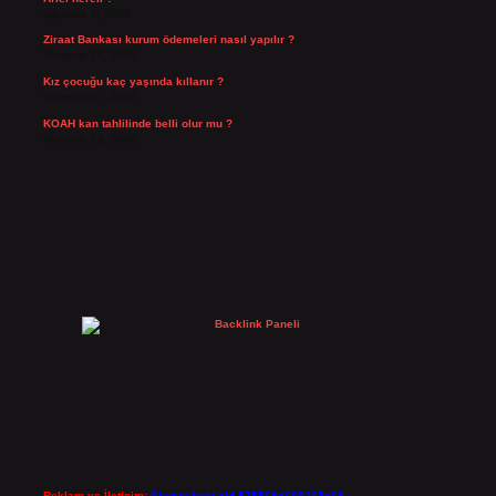
Ağustos 4, 2026
Ziraat Bankası kurum ödemeleri nasıl yapılır ?
Temmuz 29, 2026
Kız çocuğu kaç yaşında kıllanır ?
Temmuz 27, 2026
KOAH kan tahlilinde belli olur mu ?
Temmuz 25, 2026
Reklam ve İletişim:
Skype: live:.cid.575569c608265c69