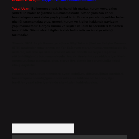
Yasal Uyarı:
Bu internet sitesi, herhangi bir marka, kurum veya şahıs
şirketi ile hiçbir bağlantısı bulunmamaktadır. Sitede yalnızca kendi
hazırladığımız makaleler paylaşılmaktadır. Burada yer alan içerikler haber
niteliği taşımamakta olup, gerçek kurum ve kişiler hakkında paylaşım
yapılmamaktadır. Gerçek kurum ve kişiler ile isim benzerlikleri tamamen
tesadüfidir. Sitemizdeki bilgiler taslak halindedir ve tavsiye niteliği
taşımazlar.
Sitemiz, 5651 Sayılı Kanun gereğince Bilgi Teknolojileri ve İletişim Kurumu
(BTK) tarafından onaylanmış bir Yer Sağlayıcı olarak hizmet vermektedir. Bu
nedenle, sitedeki içerikleri proaktif olarak denetleme veya araştırma
yükümlülüğümüz bulunmamaktadır. Ancak, üyelerimiz yazdıkları içeriklerin
sorumluluğunu taşımakta olup, siteye üye olarak bu sorumluluğu kabul
etmiş sayılırlar.
Hukuka ve yasal düzenlemelere aykırı olduğunu düşündüğünüz içerikleri,
backlinkpanelicomtr@gmail.com
adresine bildirmeniz halinde, ilgili
içerikler yasal süre içerisinde sitemizden kaldırılacaktır.
Arama