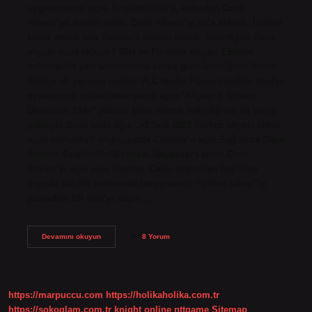
uygulamasını açın. Erişilebilirlik’e, ardından Canlı
Altyazı’ya devam edilir. Canlı Altyazı’yı aç’a aktardı. İzinleri
kabul etmek için Tamam’a devam etmek. İndirdiğim filme
altyazı nasıl eklenir? Dizi ve Filmlere Altyazı Ekleme
AdımlarıAlt yazı sitelerinden birine girin.İstediğiniz filmin
Türkçe alt yazısını indirin.VLC Media Player’ı indirin.Medya
oynatıcısını yükledikten sonra açın.”Altyazı > Altyazı
Dosyasını Ekle” yolunu takip ederek indirdiğiniz alt yazıyı
yükleyin.Daha fazla öğe. ..•3 Sub 2022 Türkçe altyazı sitesi
nasıl kullanılır? bilgisayarda Chrome’u açın.Sağ üstte Diğer
Ayarlar. Erişilebilirlik’i seçin.Altyazılar’ı seçin.Canlı
Altyazı’yı açın veya kapatın. Canlı Altyazıları İngilizce
dışında bir dili kullanmak istiyorsanız: “Dilleri yönet”in
yanındaki Dil ekle’yi seçin.…
Altyazı
Devamını okuyun
8 Yorum
Nasıl
Bulunur
https://marpuccu.com
https://holikaholika.com.tr
https://sokoglam.com.tr
knight online
nttgame
Sitemap