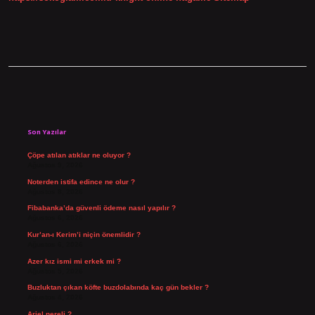
Sidebar
Son Yazılar
Çöpe atılan atıklar ne oluyor ?
Ağustos 9, 2026
Noterden istifa edince ne olur ?
Ağustos 8, 2026
Fibabanka’da güvenli ödeme nasıl yapılır ?
Ağustos 6, 2026
Kur’an-ı Kerim’i niçin önemlidir ?
Ağustos 6, 2026
Azer kız ismi mi erkek mi ?
Ağustos 5, 2026
Buzluktan çıkan köfte buzdolabında kaç gün bekler ?
Ağustos 4, 2026
Ariel nereli ?