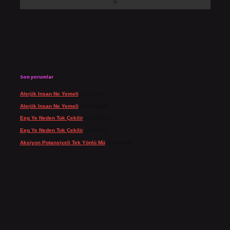
Son yorumlar
Alerjik Insan Ne Yemeli
için
admin
Alerjik Insan Ne Yemeli
için
Şengül
Eeg Ye Neden Tok Çekilir
için
admin
Eeg Ye Neden Tok Çekilir
için
Pala
Aksiyon Potansiyeli Tek Yönlü Mü
için
admin