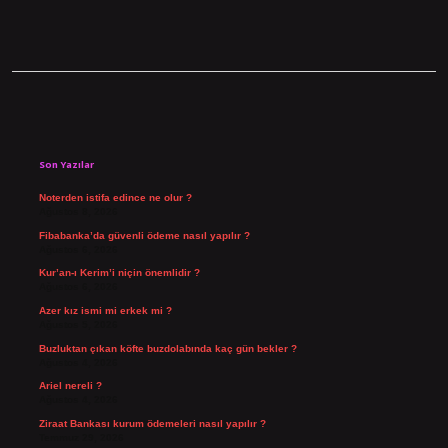
Sidebar
Son Yazılar
Noterden istifa edince ne olur ?
Ağustos 8, 2026
Fibabanka’da güvenli ödeme nasıl yapılır ?
Ağustos 6, 2026
Kur’an-ı Kerim’i niçin önemlidir ?
Ağustos 6, 2026
Azer kız ismi mi erkek mi ?
Ağustos 5, 2026
Buzluktan çıkan köfte buzdolabında kaç gün bekler ?
Ağustos 4, 2026
Ariel nereli ?
Ağustos 4, 2026
Ziraat Bankası kurum ödemeleri nasıl yapılır ?
Temmuz 29, 2026