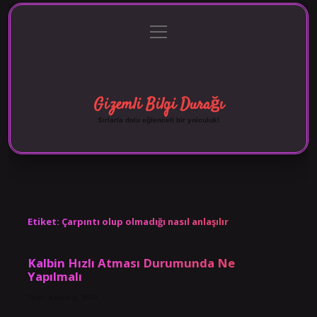
menüyü
Anasayfa
Gizlilik Politikası
Yasal Uyarı
aç
Hakkımızda
Gizemli Bilgi Durağı
Sırlarla dolu eğlenceli bir yolculuk!
Etiket:
Çarpıntı olup olmadığı nasıl anlaşılır
Kalbin Hızlı Atması Durumunda Ne
Yapılmalı
Tarih: Kasım 6, 2024