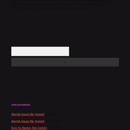
Hukuka ve yasal düzenlemelere aykırı olduğunu düşündüğünüz içerikleri,
backlinkpanelicomtr@gmail.com
adresine bildirmeniz halinde, ilgili
içerikler yasal süre içerisinde sitemizden kaldırılacaktır.
Arama
Son yorumlar
Alerjik Insan Ne Yemeli
için
admin
Alerjik Insan Ne Yemeli
için
Şengül
Eeg Ye Neden Tok Çekilir
için
admin