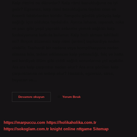
Kalp ritmini ne düzenler? Kalp ritmi bozukluğuna ne iyi
gelir? Egzersiz, kalp ritmi bozukluğuna faydalı olan en
önemli faktörlerden biridir. Tempolu günlük yürüyüş kalp
sağlığı için oldukça faydalıdır. Ayrıca lahana, ıspanak, roka
ve pazı gibi yeşil yapraklı sebzeler yemek sağlıklı kalp
fonksiyonuna katkıda bulunur. Kalp hızlı atması tehlikeli
mi? Birçok düzensiz kalp ritmi (aritmi) taşikardiye neden
olabilir. Taşikardi bir nedene veya komplikasyona neden
olmasa bile, tedavi edilmezse kalp yetmezliği, felç ve hatta
ani kardiyak ölüm gibi ciddi sağlık sorunlarına yol açabilir.
Ara ara kalp çarpıntısı neden olur? Ara sıra görülen kalp
çarpıntılarına ne sebep olur? Hastalık, egzersiz, stres,
heyecan ve…
Kalbin
Devamını okuyun
Yorum Bırak
Hızlı
Atması
Durumunda
Ne
Yapılmalı
https://marpuccu.com
https://holikaholika.com.tr
https://sokoglam.com.tr
knight online
nttgame
Sitemap