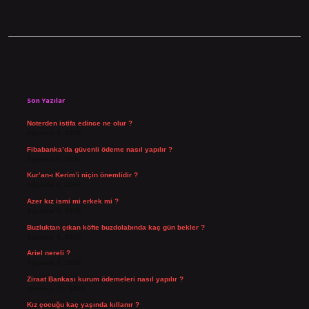
Sidebar
Son Yazılar
Noterden istifa edince ne olur ?
Ağustos 8, 2026
Fibabanka’da güvenli ödeme nasıl yapılır ?
Ağustos 6, 2026
Kur’an-ı Kerim’i niçin önemlidir ?
Ağustos 6, 2026
Azer kız ismi mi erkek mi ?
Ağustos 5, 2026
Buzluktan çıkan köfte buzdolabında kaç gün bekler ?
Ağustos 4, 2026
Ariel nereli ?
Ağustos 4, 2026
Ziraat Bankası kurum ödemeleri nasıl yapılır ?
Temmuz 29, 2026
Kız çocuğu kaç yaşında kıllanır ?