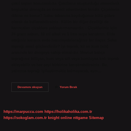
çakıl taşları konulmalıdır. Çakılların oluşturduğu atmosferik
boşluklar drenajda en önemli etkenlerden biridir. Çiçeklerin
dibine ne konur? Saksı tabanına koyduğunuz külü gübre
olarak da kullanabilirsiniz. Külün bir diğer özelliği de
karıncaları çiçeklere yaklaştırmamasıdır. · Çiçekleriniz için
24 gram sabun, 10 ml alkol ve 1 litre suyu karıştırın. Elde
ettiğiniz karışım evde hazırlayabileceğiniz bir ilaçtır. Saksı
toprağı nasıl güçlendirilir? İyi toprak, kil ve kum (silt)
arasında bir dengeye sahip olmalıdır. Mevcut bahçe
toprağınız killiyse, kum veya silt veya kumluysa tınlı toprak
ekleyebilir ve her şeyi birbirine karıştırabilirsiniz. Bu,
yalnızca toprağı iyileştirmekle kalmayacak, aynı…
Saksı
Devamını okuyun
Yorum Bırak
Dibine
Ne
Konur
https://marpuccu.com
https://holikaholika.com.tr
https://sokoglam.com.tr
knight online
nttgame
Sitemap