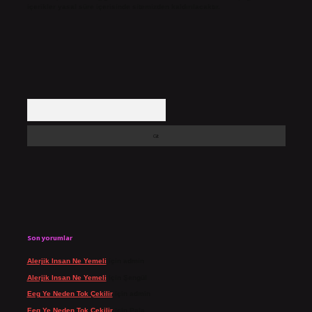
içerikler yasal süre içerisinde sitemizden kaldırılacaktır.
Arama
Son yorumlar
Alerjik Insan Ne Yemeli
için
admin
Alerjik Insan Ne Yemeli
için
Şengül
Eeg Ye Neden Tok Çekilir
için
admin
Eeg Ye Neden Tok Çekilir
için
Pala