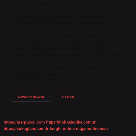
/ Açılış tarihi Çubuk Barajı suyu nereden gelir? Gövde
duvarında 185 santimetre genişliğinde bir hat
bulunmaktadır. Tamamlanmasının ardından baraja Çubuk
Çayı’ndan her yıl 30 ila 8 milyon metreküp arasında su
alınmaktaydı. Bu suyun yaklaşık 3 milyon metreküpü içme
suyu olarak, geri kalanı ise tarımsal sulamada
kullanılmaktaydı. Çubuk Barajı neden kapandı? Çubuk
İlçesi’nin atık sularından kaynaklanan aşırı kirlilik
nedeniyle Çubuk Deresi işlevini yitirmiş olup, 1994 yılından
bu yana barajdan su alımı durdurulmuştur. Barajın işlevini
yitirmesinin bir diğer nedeni de baraj havzasının alüvyonlu
toprakla dolması. Ankara’nın en büyük barajı hangisidir?
1976-1985 yılları arasında…
Çubuk
Devamını okuyun
6 Yorum
2
Barajı
Ne
Zaman
Yapıldı
https://marpuccu.com
https://holikaholika.com.tr
https://sokoglam.com.tr
knight online
nttgame
Sitemap