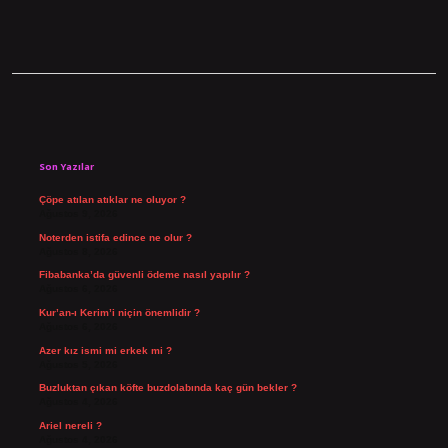
Sidebar
Son Yazılar
Çöpe atılan atıklar ne oluyor ?
Ağustos 9, 2026
Noterden istifa edince ne olur ?
Ağustos 8, 2026
Fibabanka’da güvenli ödeme nasıl yapılır ?
Ağustos 6, 2026
Kur’an-ı Kerim’i niçin önemlidir ?
Ağustos 6, 2026
Azer kız ismi mi erkek mi ?
Ağustos 5, 2026
Buzluktan çıkan köfte buzdolabında kaç gün bekler ?
Ağustos 4, 2026
Ariel nereli ?
Ağustos 4, 2026