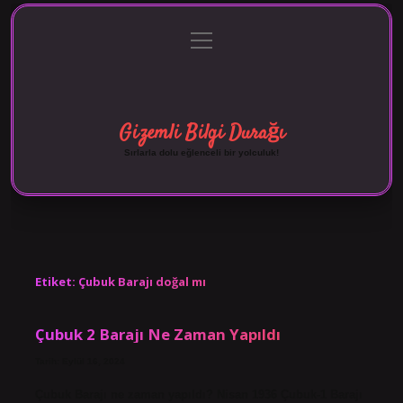
menüyü
Anasayfa
Gizlilik Politikası
Yasal Uyarı
aç
Hakkımızda
Gizemli Bilgi Durağı
Sırlarla dolu eğlenceli bir yolculuk!
Etiket:
Çubuk Barajı doğal mı
Çubuk 2 Barajı Ne Zaman Yapıldı
Tarih: Eylül 16, 2024
Çubuk Barajı ne zaman yapıldı? Nisan 1936 Çubuk-1 Barajı