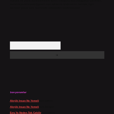
Hukuka ve yasal düzenlemelere aykırı olduğunu düşündüğünüz içerikleri,
backlinkpanelicomtr@gmail.com
adresine bildirmeniz halinde, ilgili
içerikler yasal süre içerisinde sitemizden kaldırılacaktır.
Arama
Son yorumlar
Alerjik Insan Ne Yemeli
için
admin
Alerjik Insan Ne Yemeli
için
Şengül
Eeg Ye Neden Tok Çekilir
için
admin