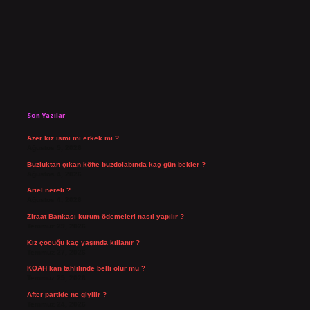
Sidebar
Son Yazılar
Azer kız ismi mi erkek mi ?
Ağustos 5, 2026
Buzluktan çıkan köfte buzdolabında kaç gün bekler ?
Ağustos 4, 2026
Ariel nereli ?
Ağustos 4, 2026
Ziraat Bankası kurum ödemeleri nasıl yapılır ?
Temmuz 29, 2026
Kız çocuğu kaç yaşında kıllanır ?
Temmuz 27, 2026
KOAH kan tahlilinde belli olur mu ?
Temmuz 25, 2026
After partide ne giyilir ?
Temmuz 24, 2026