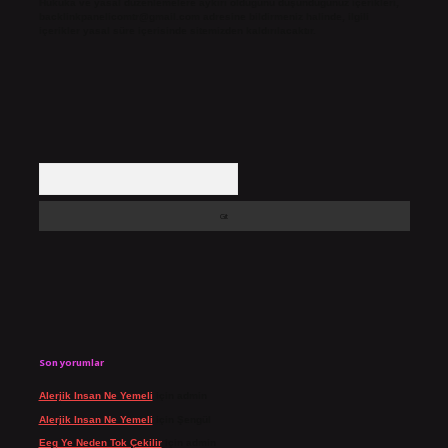
Hukuka ve yasal düzenlemelere aykırı olduğunu düşündüğünüz içerikleri,
backlinkpanelicomtr@gmail.com
adresine bildirmeniz halinde, ilgili
içerikler yasal süre içerisinde sitemizden kaldırılacaktır.
Arama
Son yorumlar
Alerjik Insan Ne Yemeli
için
admin
Alerjik Insan Ne Yemeli
için
Şengül
Eeg Ye Neden Tok Çekilir
için
admin