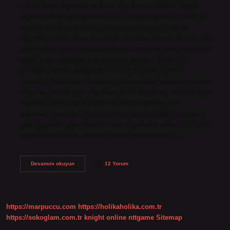
olarak hayat sigortası ve kaza sigortası verilebilir. Hayat
sigortası meblağ sigortası mıdır? Hayat sigortası toptan bir
sigorta olduğundan, bir riskin gerçekleşmesi halinde
sigortalıya daha önce kararlaştırılan tutar ödenir. Ancak risk
gerçekleşse bile, sözleşme kapsamı dışında kalan durumlar
genel hayat sigortası koşullarında ayrı ayrı listelenir
(örneğin intihar, savaşta ölüm vb.). Sigorta çeşitleri
nelerdir? Hayat dışı sigortalar kategorisine; zorunlu deprem
sigortası, konut eşya sigortası, trafik sigortası, motorlu taşıt
sigortası, özel sağlık sigortası, kaza sigortası, mal
sigortası, sorumluluk sigortası ve seyahat sağlık sigortası
gibi sigortalar girmektedir. Zarar sigortaları nelerdir? Emlak
sigortasında amaç, sigortalı riskin mala vereceği…
Meblağ
Devamını okuyun
12 Yorum
Sigortası
Ne
Demek
https://marpuccu.com
https://holikaholika.com.tr
https://sokoglam.com.tr
knight online
nttgame
Sitemap