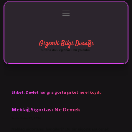
menüyü
Anasayfa
Gizlilik Politikası
Yasal Uyarı
aç
Hakkımızda
Gizemli Bilgi Durağı
Sırlarla dolu eğlenceli bir yolculuk!
Etiket:
Devlet hangi sigorta şirketine el koydu
Meblağ Sigortası Ne Demek
Tarih: Ekim 27, 2024
Meblağ sigortaları hangileri? Bu tür sigortalara örnek