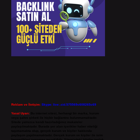
Reklam ve İletişim:
Skype: live:.cid.575569c608265c69
Yasal Uyarı:
Bu internet sitesi, herhangi bir marka, kurum
veya şahıs şirketi ile hiçbir bağlantısı bulunmamaktadır.
Sitede yalnızca kendi hazırladığımız makaleler
paylaşılmaktadır. Burada yer alan içerikler haber niteliği
taşımamakta olup, gerçek kurum ve kişiler hakkında
paylaşım yapılmamaktadır. Gerçek kurum ve kişiler ile isim
benzerlikleri tamamen tesadüfidir. Sitemizdeki bilgiler taslak