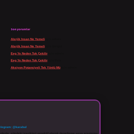
Son yorumlar
Alerjik Insan Ne Yemeli
için
admin
Alerjik Insan Ne Yemeli
için
Şengül
Eeg Ye Neden Tok Çekilir
için
admin
Eeg Ye Neden Tok Çekilir
için
Pala
Aksiyon Potansiyeli Tek Yönlü Mü
için
admin
elegram: @karabul
denle, sitedeki içerikleri proaktif olarak denetleme veya araştırma