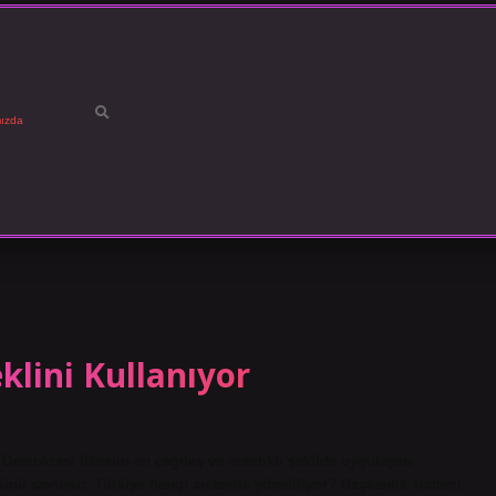
ızda
klini Kullanıyor
Demokrasi ilkesini en çağdaş ve mantıklı şekilde uygulayan
nü savunur. Türkiye hangi sistemle yönetiliyor? Başkanlık sistemi,