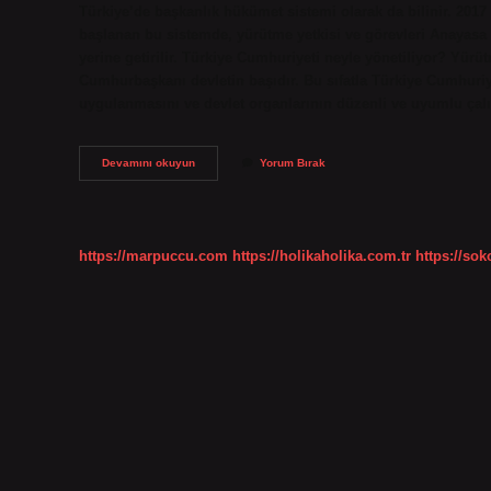
Türkiye’de başkanlık hükümet sistemi olarak da bilinir. 2
başlanan bu sistemde, yürütme yetkisi ve görevleri Anayasa 
yerine getirilir. Türkiye Cumhuriyeti neyle yönetiliyor? Yür
Cumhurbaşkanı devletin başıdır. Bu sıfatla Türkiye Cumhuriyet
uygulanmasını ve devlet organlarının düzenli ve uyumlu çalı
Türkiye
Devamını okuyun
Yorum Bırak
Hangi
Yönetim
Şeklini
Kullanıyor
https://marpuccu.com
https://holikaholika.com.tr
https://so