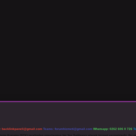
l:
backlinkpaneli@gmail.com
Teams:
forumhizmeti@gmail.com
Whatsapp: 0262 606 0 726
T
etişim Kurumu (BTK) tarafından onaylanmış bir Yer Sağlayıcı olarak hizmet vermektedir. Bu ne