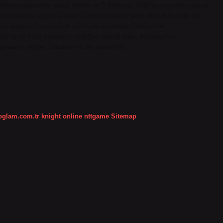
017 referandumunda kabul edilen ve 9 Temmuz 2018’de uygulanmasına
ve yasalara uygun olarak Cumhurbaşkanı tarafından kullanılır ve
ütme organı; Cumhuriyet rejimiyle yönetilen Türkiye’de
i’ni ve Türk milletinin birliğini temsil eder; Anayasa’nın
şmasını sağlar. Ülkemiz ne ile yönetilir?…
koglam.com.tr
knight online
nttgame
Sitemap