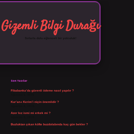
Gizemli Bilgi Durağı
Sırlarla dolu eğlenceli bir yolculuk!
Sidebar
vdcasino giriş
Son Yazılar
Fibabanka’da güvenli ödeme nasıl yapılır ?
Ağustos 6, 2026
Kur’an-ı Kerim’i niçin önemlidir ?
Ağustos 6, 2026
Azer kız ismi mi erkek mi ?
Ağustos 5, 2026
Buzluktan çıkan köfte buzdolabında kaç gün bekler ?
Ağustos 4, 2026