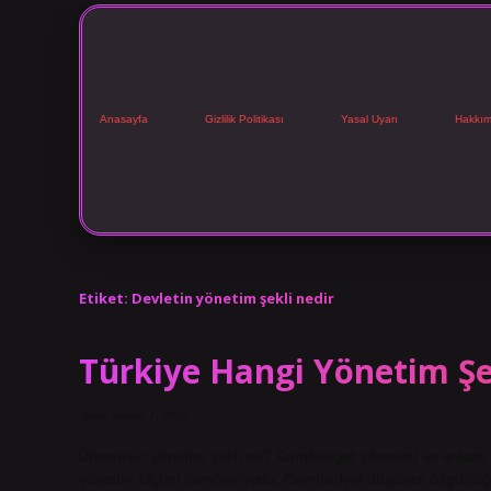
Anasayfa
Gizlilik Politikası
Yasal Uyarı
Hakkım
Etiket:
Devletin yönetim şekli nedir
Türkiye Hangi Yönetim Şe
Tarih: Kasım 7, 2024
Ülkemizin yönetim şekli ne? Cumhuriyet yönetimi ve anlamı 
yönetim biçimi cumhuriyettir. Cumhuriyet düşünce özgürlüğü