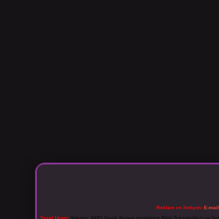
Reklam ve İletişim:
E-mai
Yasal Uyarı:
Sitemiz, 5651 Sayılı Kanun gereğince Bilgi Teknolojileri ve İl