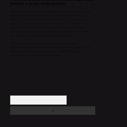
halindedir ve tavsiye niteliği taşımazlar.
Sitemiz, 5651 Sayılı Kanun gereğince Bilgi Teknolojileri ve
İletişim Kurumu (BTK) tarafından onaylanmış bir Yer
Sağlayıcı olarak hizmet vermektedir. Bu nedenle, sitedeki
içerikleri proaktif olarak denetleme veya araştırma
yükümlülüğümüz bulunmamaktadır. Ancak, üyelerimiz
yazdıkları içeriklerin sorumluluğunu taşımakta olup, siteye
üye olarak bu sorumluluğu kabul etmiş sayılırlar.
Hukuka ve yasal düzenlemelere aykırı olduğunu
düşündüğünüz içerikleri,
backlinkpanelicomtr@gmail.com
adresine bildirmeniz halinde, ilgili içerikler yasal süre
içerisinde sitemizden kaldırılacaktır.
Arama