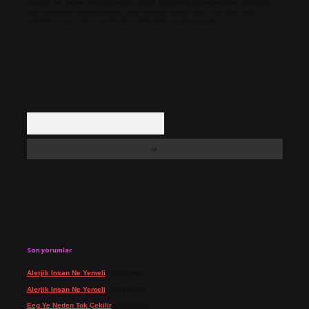
Hukuka ve yasal düzenlemelere aykırı olduğunu düşündüğünüz içerikleri,
backlinkpanelicomtr@gmail.com
adresine bildirmeniz halinde, ilgili
içerikler yasal süre içerisinde sitemizden kaldırılacaktır.
Arama
Son yorumlar
Alerjik Insan Ne Yemeli
için
admin
Alerjik Insan Ne Yemeli
için
Şengül
Eeg Ye Neden Tok Çekilir
için
admin