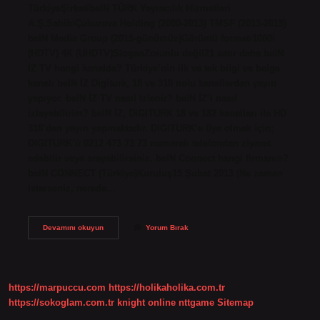
TürkiyeŞirketibeIN TÜRK Yayıncılık Hizmetleri
A.Ş.SahibiÇukurova Holding (2000-2013) TMSF (2013-2015)
beIN Media Group (2015-günümüz)Görüntü formatı1080i
(HDTV) 4K (UHDTV)SloganZorunlu değil21 satır daha beIN
İZ TV hangi kanalda? Türkiye’nin ilk ve tek bilgi ve belge
kanalı beIN İZ Digiturk, 18 ve 318 nolu kanallardan yayın
yapıyor. beIN İZ TV nasıl izlenir? beIN İZ’i nasıl
izleyebilirim? beIN İZ, DIGITURK 18 ve 182 kanalları ile HD
318’den yayın yapmaktadır. DIGITURK’e üye olmak için;
DIGITURK’ü 0212 473 73 73 numaralı telefondan ziyaret
edebilir veya arayabilirsiniz. beIN Connect hangi firmanın?
beIN CONNECT (Türkiye)Kuruluş15 Şubat 2013 (Ne zaman
isterseniz, nerede…
Bein
Devamını okuyun
Yorum Bırak
İZ
Tv
Kimin
https://marpuccu.com
https://holikaholika.com.tr
https://sokoglam.com.tr
knight online
nttgame
Sitemap