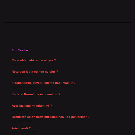
Sidebar
Son Yazılar
Çöpe atılan atıklar ne oluyor ?
Ağustos 9, 2026
Noterden istifa edince ne olur ?
Ağustos 8, 2026
Fibabanka’da güvenli ödeme nasıl yapılır ?
Ağustos 6, 2026
Kur’an-ı Kerim’i niçin önemlidir ?
Ağustos 6, 2026
Azer kız ismi mi erkek mi ?
Ağustos 5, 2026
Buzluktan çıkan köfte buzdolabında kaç gün bekler ?
Ağustos 4, 2026
Ariel nereli ?
Ağustos 4, 2026