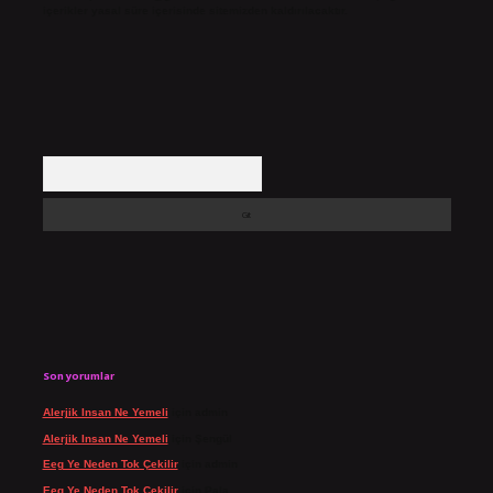
içerikler yasal süre içerisinde sitemizden kaldırılacaktır.
Arama
Son yorumlar
Alerjik Insan Ne Yemeli
için
admin
Alerjik Insan Ne Yemeli
için
Şengül
Eeg Ye Neden Tok Çekilir
için
admin
Eeg Ye Neden Tok Çekilir
için
Pala