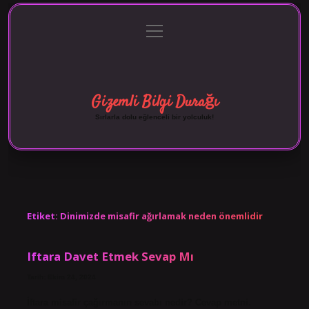
menüyü
Anasayfa
Gizlilik Politikası
Yasal Uyarı
aç
Hakkımızda
Gizemli Bilgi Durağı
Sırlarla dolu eğlenceli bir yolculuk!
Etiket:
Dinimizde misafir ağırlamak neden önemlidir
Iftara Davet Etmek Sevap Mı
Tarih: Ekim 24, 2024
İftara misafir çağırmanın sevabı nedir? Cevap metni.