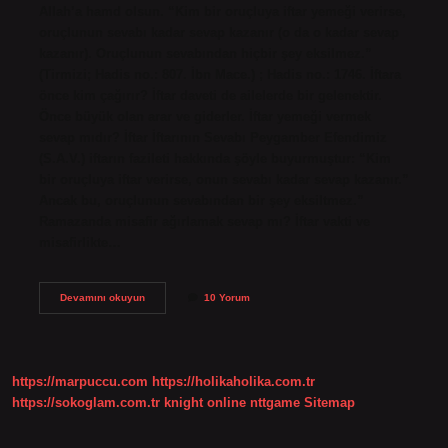
Allah’a hamd olsun. “Kim bir oruçluya iftar yemeği verirse,
oruçlunun sevabı kadar sevap kazanır (o da o kadar sevap
kazanır). Oruçlunun sevabından hiçbir şey eksilmez.”
(Tirmizi; Hadis no.: 807. İbn Mace.) ; Hadis no.: 1746. İftara
önce kim çağırır? İftar daveti de ailelerde bir gelenektir.
Önce büyük olan arar ve giderler. İftar yemeği vermek
sevap mıdır? İftar İftarının Sevabı Peygamber Efendimiz
(S.A.V.) iftarın fazileti hakkında şöyle buyurmuştur: “Kim
bir oruçluya iftar verirse, onun sevabı kadar sevap kazanır.”
Ancak bu, oruçlunun sevabından bir şey eksiltmez.”
Ramazanda misafir ağırlamak sevap mı? İftar vakti ve
misafirlikte…
Iftara
Devamını okuyun
10 Yorum
Davet
Etmek
Sevap
Mı
https://marpuccu.com
https://holikaholika.com.tr
https://sokoglam.com.tr
knight online
nttgame
Sitemap