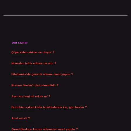
Sidebar
Son Yazılar
Çöpe atılan atıklar ne oluyor ?
Ağustos 9, 2026
Noterden istifa edince ne olur ?
Ağustos 8, 2026
Fibabanka’da güvenli ödeme nasıl yapılır ?
Ağustos 6, 2026
Kur’an-ı Kerim’i niçin önemlidir ?
Ağustos 6, 2026
Azer kız ismi mi erkek mi ?
Ağustos 5, 2026
Buzluktan çıkan köfte buzdolabında kaç gün bekler ?
Ağustos 4, 2026
Ariel nereli ?
Ağustos 4, 2026
Ziraat Bankası kurum ödemeleri nasıl yapılır ?