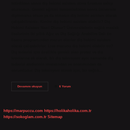
bitirdikten sonra diş hekimi asistanı olma fırsatına sahip
olursunuz. Gerekli eğitimi tamamladıktan sonra üniversite
diplomanız olsun ya da olmasın diş hekimi asistanı olarak
çalışabilirsiniz. Kimler diş hekimi asistanı olabilir? Diş
Hekimi Asistanı Nasıl Olunur? Üniversitelerin sağlık meslek
liselerinin iki yıllık Ağız ve Diş Sağlığı Anabilim Dalı ön
lisans programından mezun olanlar diş hekimi asistanı
olarak çalışabilirler. Lise mezunu diş hekimi olabilir mi?
Diş tedavisi için özellikle gerekli olan protez ve diş
kronlarına ek olarak, bir diş teknisyeni aynı zamanda diş
tedavisi aletlerinin imalatından ve onarımından da
sorumludur. Diş teknisyeni olmak için, bir sağlık…
Lise
Devamını okuyun
6 Yorum
Mezunu
Diş
Hekimi
Asistanı
Olabilir
https://marpuccu.com
https://holikaholika.com.tr
Mi
https://sokoglam.com.tr
Sitemap