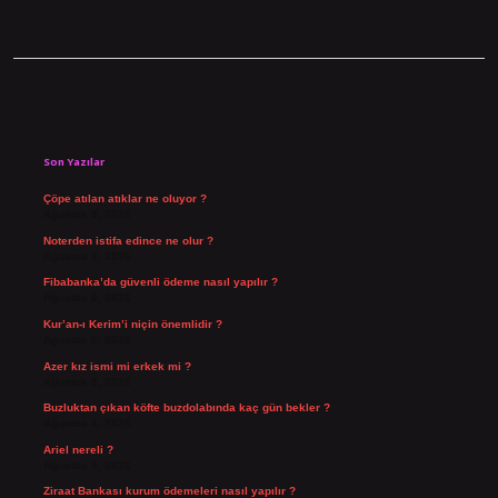
Sidebar
Son Yazılar
Çöpe atılan atıklar ne oluyor ?
Ağustos 9, 2026
Noterden istifa edince ne olur ?
Ağustos 8, 2026
Fibabanka’da güvenli ödeme nasıl yapılır ?
Ağustos 6, 2026
Kur’an-ı Kerim’i niçin önemlidir ?
Ağustos 6, 2026
Azer kız ismi mi erkek mi ?
Ağustos 5, 2026
Buzluktan çıkan köfte buzdolabında kaç gün bekler ?
Ağustos 4, 2026
Ariel nereli ?
Ağustos 4, 2026
Ziraat Bankası kurum ödemeleri nasıl yapılır ?