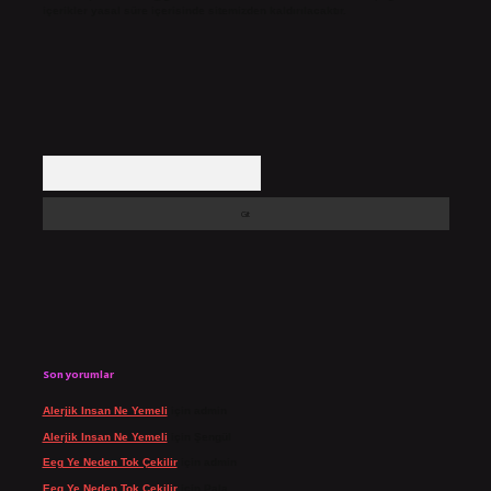
içerikler yasal süre içerisinde sitemizden kaldırılacaktır.
Arama
Son yorumlar
Alerjik Insan Ne Yemeli
için
admin
Alerjik Insan Ne Yemeli
için
Şengül
Eeg Ye Neden Tok Çekilir
için
admin
Eeg Ye Neden Tok Çekilir
için
Pala