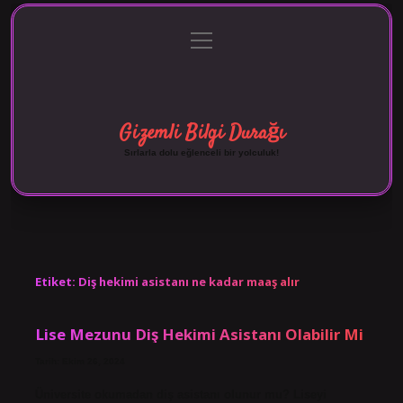
menüyü
Anasayfa
Gizlilik Politikası
Yasal Uyarı
aç
Hakkımızda
Gizemli Bilgi Durağı
Sırlarla dolu eğlenceli bir yolculuk!
Etiket:
Diş hekimi asistanı ne kadar maaş alır
Lise Mezunu Diş Hekimi Asistanı Olabilir Mi
Tarih: Ekim 26, 2024
Üniversite okumadan diş asistanı olunur mu? Liseyi