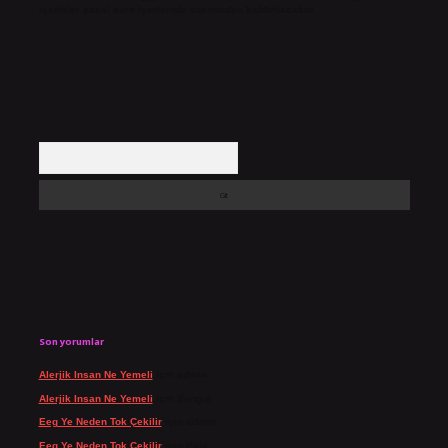
içerikler yasal süre içerisinde sitemizden kaldırılacaktır.
Arama
Son yorumlar
Alerjik Insan Ne Yemeli
için
admin
Alerjik Insan Ne Yemeli
için
Şengül
Eeg Ye Neden Tok Çekilir
için
admin
Eeg Ye Neden Tok Çekilir
için
Pala