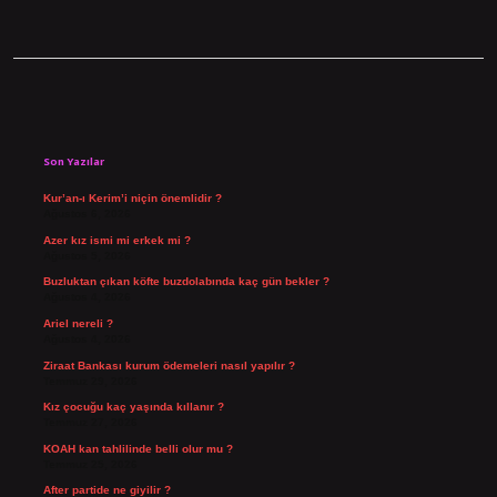
Sidebar
Son Yazılar
Kur’an-ı Kerim’i niçin önemlidir ?
Ağustos 6, 2026
Azer kız ismi mi erkek mi ?
Ağustos 5, 2026
Buzluktan çıkan köfte buzdolabında kaç gün bekler ?
Ağustos 4, 2026
Ariel nereli ?
Ağustos 4, 2026
Ziraat Bankası kurum ödemeleri nasıl yapılır ?
Temmuz 29, 2026
Kız çocuğu kaç yaşında kıllanır ?
Temmuz 27, 2026
KOAH kan tahlilinde belli olur mu ?
Temmuz 25, 2026
After partide ne giyilir ?