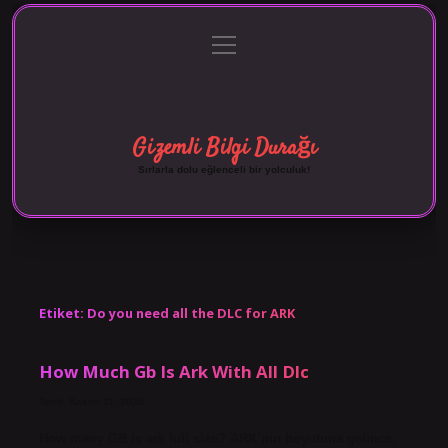
menüyü
Anasayfa
Gizlilik Politikası
Yasal Uyarı
aç
Hakkımızda
Gizemli Bilgi Durağı
Sırlarla dolu eğlenceli bir yolculuk!
Etiket:
Do you need all the DLC for ARK
How Much Gb Is Ark With All Dlc
Tarih: Kasım 11, 2024
How many GB is ark full size? ARK’nın boyutuna gelince,