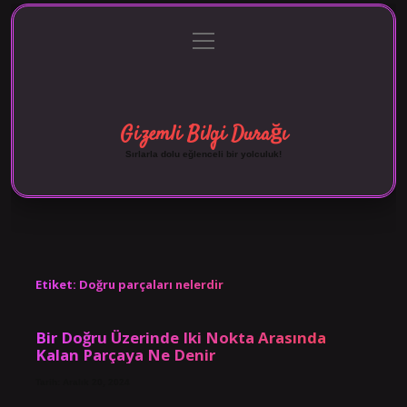
menüyü
Anasayfa
Gizlilik Politikası
Yasal Uyarı
aç
Hakkımızda
Gizemli Bilgi Durağı
Sırlarla dolu eğlenceli bir yolculuk!
Etiket:
Doğru parçaları nelerdir
Bir Doğru Üzerinde Iki Nokta Arasında
Kalan Parçaya Ne Denir
Tarih: Aralık 20, 2024