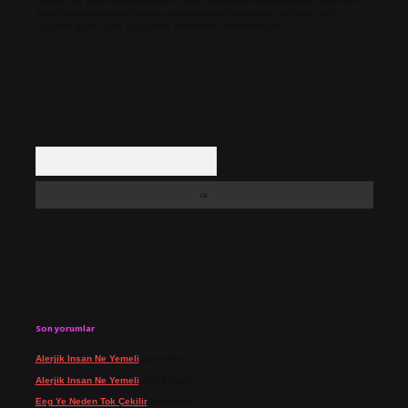
Hukuka ve yasal düzenlemelere aykırı olduğunu düşündüğünüz içerikleri,
backlinkpanelicomtr@gmail.com
adresine bildirmeniz halinde, ilgili
içerikler yasal süre içerisinde sitemizden kaldırılacaktır.
Arama
Son yorumlar
Alerjik Insan Ne Yemeli
için
admin
Alerjik Insan Ne Yemeli
için
Şengül
Eeg Ye Neden Tok Çekilir
için
admin