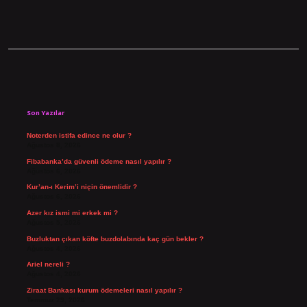
Sidebar
Son Yazılar
Noterden istifa edince ne olur ?
Ağustos 8, 2026
Fibabanka’da güvenli ödeme nasıl yapılır ?
Ağustos 6, 2026
Kur’an-ı Kerim’i niçin önemlidir ?
Ağustos 6, 2026
Azer kız ismi mi erkek mi ?
Ağustos 5, 2026
Buzluktan çıkan köfte buzdolabında kaç gün bekler ?
Ağustos 4, 2026
Ariel nereli ?
Ağustos 4, 2026
Ziraat Bankası kurum ödemeleri nasıl yapılır ?
Temmuz 29, 2026