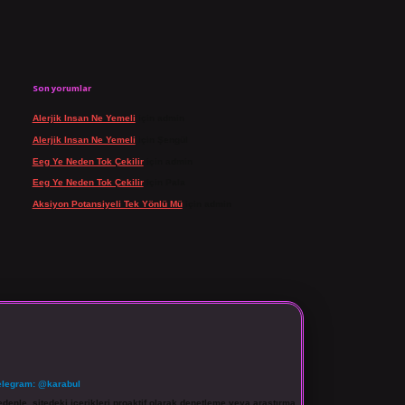
Son yorumlar
Alerjik Insan Ne Yemeli
için
admin
Alerjik Insan Ne Yemeli
için
Şengül
Eeg Ye Neden Tok Çekilir
için
admin
Eeg Ye Neden Tok Çekilir
için
Pala
Aksiyon Potansiyeli Tek Yönlü Mü
için
admin
elegram: @karabul
denle, sitedeki içerikleri proaktif olarak denetleme veya araştırma