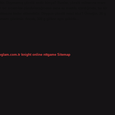
ekir. Doymamış çözelti nedir kimya? Bunlar, çözelti miktarına oranı
rli bir sıcaklıkta çözebileceğinden daha az madde içerdiğinde, bu tür
asına kadar eklenebilir. Doygun çözelti nasıl olur? Örneğin, 20 g
 tamamı çözünür. Ancak, 300 g glikoz aynı şekilde…
koglam.com.tr
knight online
nttgame
Sitemap