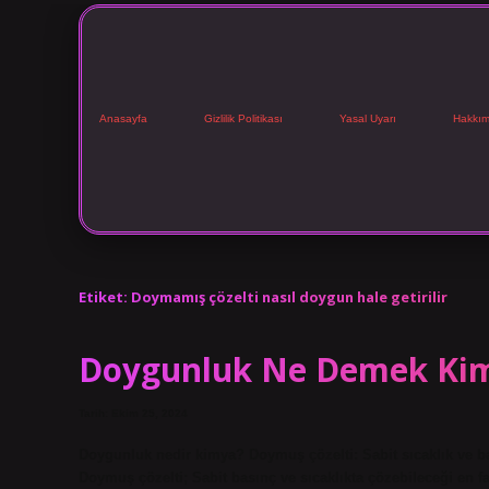
Anasayfa
Gizlilik Politikası
Yasal Uyarı
Hakkım
Etiket:
Doymamış çözelti nasıl doygun hale getirilir
Doygunluk Ne Demek Ki
Tarih: Ekim 25, 2024
Doygunluk nedir kimya? Doymuş çözelti: Sabit sıcaklık ve ba
Doymuş çözelti; Sabit basınç ve sıcaklıkta çözebileceği en 