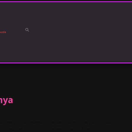
ızda
mya
sınçta çözünen maddenin saf katısıyla dengede olan sıvı karışımı.
fazla maddeyi çözmüş çözeltiye verilen addır. Doymuş çözeltilerde