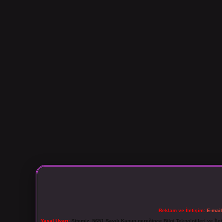
Reklam ve İletişim:
E-mai
Yasal Uyarı:
Sitemiz, 5651 Sayılı Kanun gereğince Bilgi Teknolojileri ve İl