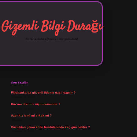
Gizemli Bilgi Durağı
Sırlarla dolu eğlenceli bir yolculuk!
Sidebar
vdcasino giriş
Son Yazılar
Fibabanka’da güvenli ödeme nasıl yapılır ?
Ağustos 6, 2026
Kur’an-ı Kerim’i niçin önemlidir ?
Ağustos 6, 2026
Azer kız ismi mi erkek mi ?
Ağustos 5, 2026
Buzluktan çıkan köfte buzdolabında kaç gün bekler ?
Ağustos 4, 2026