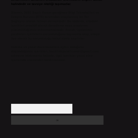
halindedir ve tavsiye niteliği taşımazlar.
Sitemiz, 5651 Sayılı Kanun gereğince Bilgi Teknolojileri ve
İletişim Kurumu (BTK) tarafından onaylanmış bir Yer
Sağlayıcı olarak hizmet vermektedir. Bu nedenle, sitedeki
içerikleri proaktif olarak denetleme veya araştırma
yükümlülüğümüz bulunmamaktadır. Ancak, üyelerimiz
yazdıkları içeriklerin sorumluluğunu taşımakta olup, siteye
üye olarak bu sorumluluğu kabul etmiş sayılırlar.
Hukuka ve yasal düzenlemelere aykırı olduğunu
düşündüğünüz içerikleri,
backlinkpanelicomtr@gmail.com
adresine bildirmeniz halinde, ilgili içerikler yasal süre
içerisinde sitemizden kaldırılacaktır.
Arama