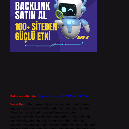
Reklam ve İletişim:
Skype: live:.cid.575569c608265c69
Yasal Uyarı:
Bu internet sitesi, herhangi bir marka, kurum
veya şahıs şirketi ile hiçbir bağlantısı bulunmamaktadır.
Sitede yalnızca kendi hazırladığımız makaleler
paylaşılmaktadır. Burada yer alan içerikler haber niteliği
taşımamakta olup, gerçek kurum ve kişiler hakkında
paylaşım yapılmamaktadır. Gerçek kurum ve kişiler ile isim
benzerlikleri tamamen tesadüfidir. Sitemizdeki bilgiler taslak