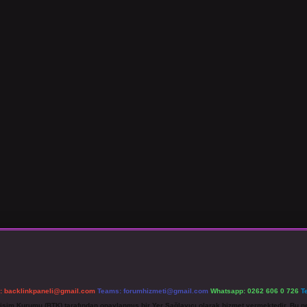
l:
backlinkpaneli@gmail.com
Teams:
forumhizmeti@gmail.com
Whatsapp: 0262 606 0 726
T
etişim Kurumu (BTK) tarafından onaylanmış bir Yer Sağlayıcı olarak hizmet vermektedir. Bu ne