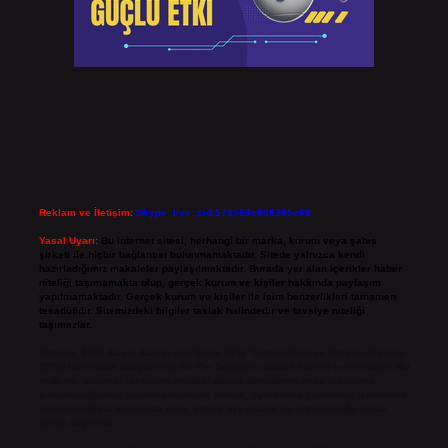
Reklam ve İletişim:
Skype: live:.cid.575569c608265c69
Yasal Uyarı:
Bu internet sitesi, herhangi bir marka, kurum veya şahıs
şirketi ile hiçbir bağlantısı bulunmamaktadır. Sitede yalnızca kendi
hazırladığımız makaleler paylaşılmaktadır. Burada yer alan içerikler haber
niteliği taşımamakta olup, gerçek kurum ve kişiler hakkında paylaşım
yapılmamaktadır. Gerçek kurum ve kişiler ile isim benzerlikleri tamamen
tesadüfidir. Sitemizdeki bilgiler taslak halindedir ve tavsiye niteliği
taşımazlar.
Sitemiz, 5651 Sayılı Kanun gereğince Bilgi Teknolojileri ve İletişim Kurumu
(BTK) tarafından onaylanmış bir Yer Sağlayıcı olarak hizmet vermektedir. Bu
nedenle, sitedeki içerikleri proaktif olarak denetleme veya araştırma
yükümlülüğümüz bulunmamaktadır. Ancak, üyelerimiz yazdıkları içeriklerin
sorumluluğunu taşımakta olup, siteye üye olarak bu sorumluluğu kabul
etmiş sayılırlar.