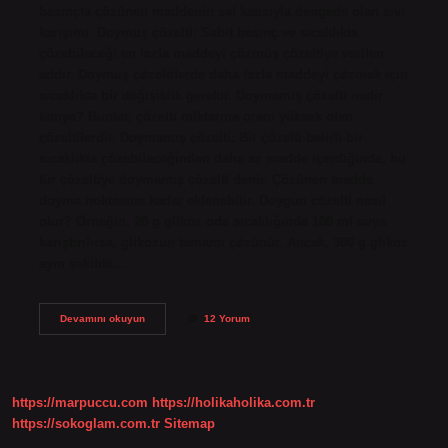
basınçta çözünen maddenin saf katısıyla dengede olan sıvı
karışımı. Doymuş çözelti; Sabit basınç ve sıcaklıkta
çözebileceği en fazla maddeyi çözmüş çözeltiye verilen
addır. Doymuş çözeltilerde daha fazla maddeyi çözmek için
sıcaklıkta bir değişiklik gerekir. Doymamış çözelti nedir
kimya? Bunlar, çözelti miktarına oranı yüksek olan
çözeltilerdir. Doymamış çözelti: Bir çözelti belirli bir
sıcaklıkta çözebileceğinden daha az madde içerdiğinde, bu
tür çözeltiye doymamış çözelti denir. Çözünen madde
doyma noktasına kadar eklenebilir. Doygun çözelti nasıl
olur? Örneğin, 20 g glikoz oda sıcaklığında 100 ml suya
karıştırılırsa, glikozun tamamı çözünür. Ancak, 300 g glikoz
aynı şekilde…
Doygunluk
Devamını okuyun
12 Yorum
Ne
Demek
Kimya
https://marpuccu.com
https://holikaholika.com.tr
https://sokoglam.com.tr
Sitemap