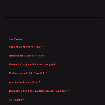
Sidebar
Son Yazılar
Çöpe atılan atıklar ne oluyor ?
Ağustos 9, 2026
Noterden istifa edince ne olur ?
Ağustos 8, 2026
Fibabanka’da güvenli ödeme nasıl yapılır ?
Ağustos 6, 2026
Kur’an-ı Kerim’i niçin önemlidir ?
Ağustos 6, 2026
Azer kız ismi mi erkek mi ?
Ağustos 5, 2026
Buzluktan çıkan köfte buzdolabında kaç gün bekler ?
Ağustos 4, 2026
Ariel nereli ?
Ağustos 4, 2026