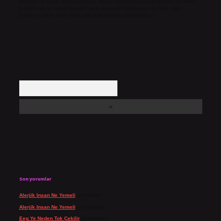
Hukuka ve yasal düzenlemelere aykırı olduğunu düşündüğünüz içerikleri,
backlinkpanelicomtr@gmail.com
adresine bildirmeniz halinde, ilgili
içerikler yasal süre içerisinde sitemizden kaldırılacaktır.
Arama
Son yorumlar
Alerjik Insan Ne Yemeli
için
admin
Alerjik Insan Ne Yemeli
için
Şengül
Eeg Ye Neden Tok Çekilir
için
admin