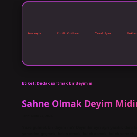
Anasayfa
Gizlilik Politikası
Yasal Uyarı
Hakkım
Etiket:
Dudak ısırtmak bir deyim mi
Sahne Olmak Deyim Midi
Tarih: Ekim 23, 2024
Yüze gülmek bir deyim mi? Deyimler ayrı ayrı yazılır: dere
yanından geçmek, bakış atmak, kulak asmak, kulak vermek, to