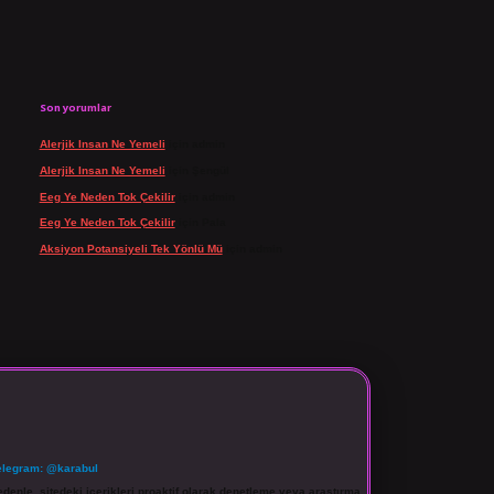
Son yorumlar
Alerjik Insan Ne Yemeli
için
admin
Alerjik Insan Ne Yemeli
için
Şengül
Eeg Ye Neden Tok Çekilir
için
admin
Eeg Ye Neden Tok Çekilir
için
Pala
Aksiyon Potansiyeli Tek Yönlü Mü
için
admin
elegram: @karabul
denle, sitedeki içerikleri proaktif olarak denetleme veya araştırma