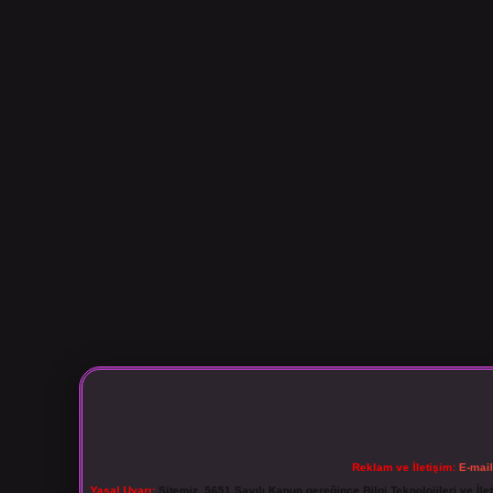
Reklam ve İletişim:
E-mai
Yasal Uyarı:
Sitemiz, 5651 Sayılı Kanun gereğince Bilgi Teknolojileri ve İl