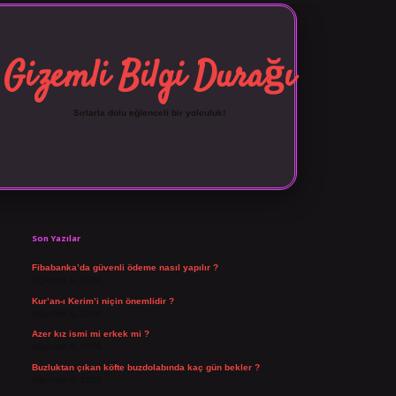
Gizemli Bilgi Durağı
Sırlarla dolu eğlenceli bir yolculuk!
Sidebar
vdcasino giriş
Son Yazılar
Fibabanka’da güvenli ödeme nasıl yapılır ?
Ağustos 6, 2026
Kur’an-ı Kerim’i niçin önemlidir ?
Ağustos 6, 2026
Azer kız ismi mi erkek mi ?
Ağustos 5, 2026
Buzluktan çıkan köfte buzdolabında kaç gün bekler ?
Ağustos 4, 2026