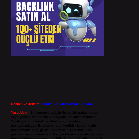
Reklam ve İletişim:
Skype: live:.cid.575569c608265c69
Yasal Uyarı:
Bu internet sitesi, herhangi bir marka, kurum
veya şahıs şirketi ile hiçbir bağlantısı bulunmamaktadır.
Sitede yalnızca kendi hazırladığımız makaleler
paylaşılmaktadır. Burada yer alan içerikler haber niteliği
taşımamakta olup, gerçek kurum ve kişiler hakkında
paylaşım yapılmamaktadır. Gerçek kurum ve kişiler ile isim
benzerlikleri tamamen tesadüfidir. Sitemizdeki bilgiler taslak