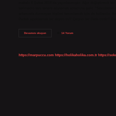
makale 6 Şubat 2019’da yayınlanmıştır. Ağız değiştirmek bi
kelimenin tam tersini söylemek anlamına gelir. “Sözcükleri 
arkasında durmayan kişileri tanımlamak için de kullanılır. 
Dudak uçuklatmak bir deyim mi? Çarpıcı bir ifade midir? D
Sahne
Devamını okuyun
14 Yorum
Olmak
Deyim
Midir
https://marpuccu.com
https://holikaholika.com.tr
https://so