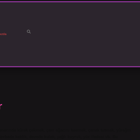
ızda
r
 kenarında kürek çekmek, çam ağacını kesmek, çanak tutmak, yüreğin
rbada keklik, devede kulak, yağlı kuyruk, yüz ifadesi vb. Bu