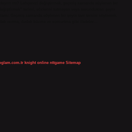
r deyim mi? Lehçenizi değiştirmek, geçmiş zamanda söylenen bir
değiştirmek” terimi, sözlerini tutmayan veya savundukları şeyin
Anlamı: Geçmiş zamanda söylenen bir şeyin tam tersini söylemek.
udak ısırma, dudak büzme ve somurtma gibi ifadeler…
koglam.com.tr
knight online
nttgame
Sitemap