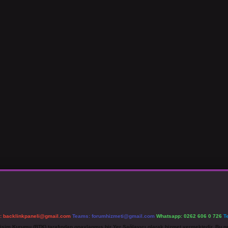
l:
backlinkpaneli@gmail.com
Teams:
forumhizmeti@gmail.com
Whatsapp: 0262 606 0 726
T
etişim Kurumu (BTK) tarafından onaylanmış bir Yer Sağlayıcı olarak hizmet vermektedir. Bu ne