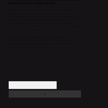
halindedir ve tavsiye niteliği taşımazlar.
Sitemiz, 5651 Sayılı Kanun gereğince Bilgi Teknolojileri ve
İletişim Kurumu (BTK) tarafından onaylanmış bir Yer
Sağlayıcı olarak hizmet vermektedir. Bu nedenle, sitedeki
içerikleri proaktif olarak denetleme veya araştırma
yükümlülüğümüz bulunmamaktadır. Ancak, üyelerimiz
yazdıkları içeriklerin sorumluluğunu taşımakta olup, siteye
üye olarak bu sorumluluğu kabul etmiş sayılırlar.
Hukuka ve yasal düzenlemelere aykırı olduğunu
düşündüğünüz içerikleri,
backlinkpanelicomtr@gmail.com
adresine bildirmeniz halinde, ilgili içerikler yasal süre
içerisinde sitemizden kaldırılacaktır.
Arama